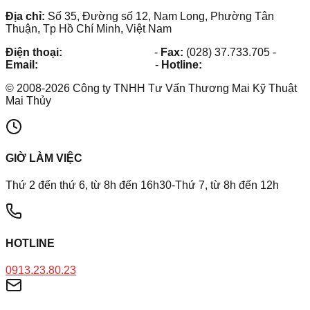
Địa chỉ:
Số 35, Đường số 12, Nam Long, Phường Tân
Thuận, Tp Hồ Chí Minh, Việt Nam
Điện thoại:
(028) 38.73.03.73
-
Fax:
(028) 37.733.705
-
Email:
maithuy@maithuy.com
-
Hotline:
0913.23.80.23
©
2008
-
2026
Công ty TNHH Tư Vấn Thương Mai Kỹ Thuật
Mai Thủy
GIỜ LÀM VIỆC
Thứ 2 đến thứ 6, từ 8h đến 16h30-Thứ 7, từ 8h đến 12h
HOTLINE
0913.23.80.23