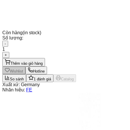
Còn hàng
(in stock)
Số lượng:
-
1
+
Thêm vào giỏ hàng
Wishlist
Hotline
So sánh
1
đánh giá
Catalog
Xuất xứ:
Germany
Nhãn hiệu:
FE