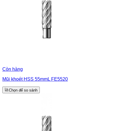
Còn hàng
Mũi khoét HSS 55mmL FE5520
Chọn để so sánh