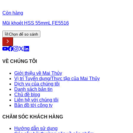
Còn hàng
Mũi khoét HSS 55mmL FE5516
Chọn để so sánh
VỀ CHÚNG TÔI
Giới thiệu về Mai Thủy
Vị trí Tuyển dụng/Thực tập của Mai Thủy
Dịch vụ của chúng tôi
Danh sách bản tin
Chủ đề blog
Liên hệ với chúng tôi
Bản đồ tới công ty
CHĂM SÓC KHÁCH HÀNG
Hướng dẫn sử dụng