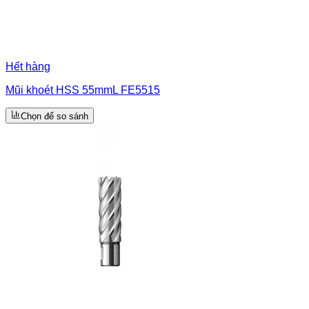
Hết hàng
Mũi khoét HSS 55mmL FE5515
Chọn để so sánh