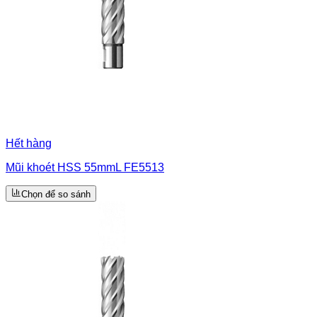
Hết hàng
Mũi khoét HSS 55mmL FE5513
Chọn để so sánh