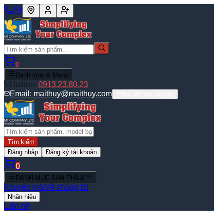
0
Danh mục & Menu
Hotline:
0913.23.80.23
Email:
maithuy@maithuy.com
Bản đồ tới công ty
Tìm kiếm
Đăng nhập
Đăng ký tài khoản
0
DANH MỤC SẢN PHẨM
Khuyến mãi
Về chúng tôi
Nhãn hiệu
Liên hệ