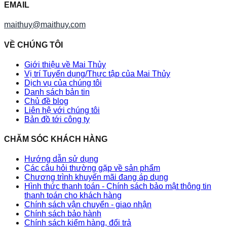
EMAIL
maithuy@maithuy.com
VỀ CHÚNG TÔI
Giới thiệu về Mai Thủy
Vị trí Tuyển dụng/Thực tập của Mai Thủy
Dịch vụ của chúng tôi
Danh sách bản tin
Chủ đề blog
Liên hệ với chúng tôi
Bản đồ tới công ty
CHĂM SÓC KHÁCH HÀNG
Hướng dẫn sử dụng
Các câu hỏi thường gặp về sản phẩm
Chương trình khuyến mãi đang áp dụng
Hình thức thanh toán - Chính sách bảo mật thông tin
thanh toán cho khách hàng
Chính sách vận chuyển - giao nhận
Chính sách bảo hành
Chính sách kiểm hàng, đổi trả