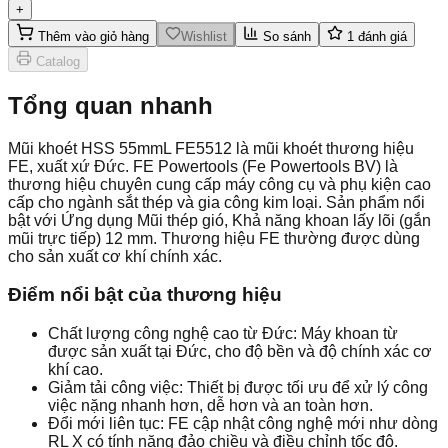
+
Thêm vào giỏ hàng
Wishlist
So sánh
1
đánh giá
Catalog
Tổng quan nhanh
Mũi khoét HSS 55mmL FE5512 là mũi khoét thương hiệu
FE, xuất xứ Đức. FE Powertools (Fe Powertools BV) là
thương hiệu chuyên cung cấp máy công cụ và phụ kiện cao
cấp cho ngành sắt thép và gia công kim loại. Sản phẩm nổi
bật với Ứng dụng Mũi thép gió, Khả năng khoan lấy lõi (gắn
mũi trực tiếp) 12 mm. Thương hiệu FE thường được dùng
cho sản xuất cơ khí chính xác.
Điểm nổi bật của thương hiệu
Chất lượng công nghệ cao từ Đức: Máy khoan từ
được sản xuất tại Đức, cho độ bền và độ chính xác cơ
khí cao.
Giảm tải công việc: Thiết bị được tối ưu để xử lý công
việc nặng nhanh hơn, dễ hơn và an toàn hơn.
Đổi mới liên tục: FE cập nhật công nghệ mới như dòng
RL X có tính năng đảo chiều và điều chỉnh tốc độ.