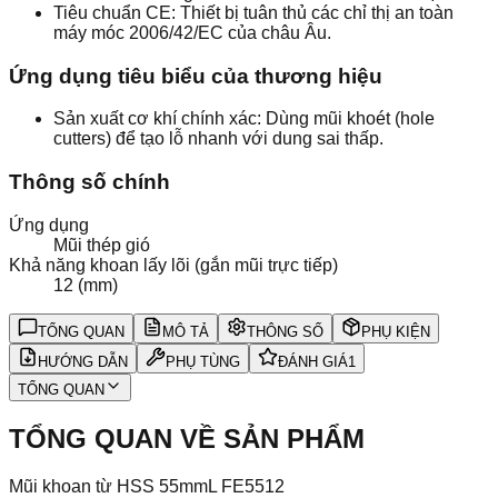
Tiêu chuẩn CE: Thiết bị tuân thủ các chỉ thị an toàn
máy móc 2006/42/EC của châu Âu.
Ứng dụng tiêu biểu của thương hiệu
Sản xuất cơ khí chính xác: Dùng mũi khoét (hole
cutters) để tạo lỗ nhanh với dung sai thấp.
Thông số chính
Ứng dụng
Mũi thép gió
Khả năng khoan lấy lõi (gắn mũi trực tiếp)
12 (mm)
TỔNG QUAN
MÔ TẢ
THÔNG SỐ
PHỤ KIỆN
HƯỚNG DẪN
PHỤ TÙNG
ĐÁNH GIÁ
1
TỔNG QUAN
TỔNG QUAN VỀ SẢN PHẨM
Mũi khoan từ HSS 55mmL FE5512