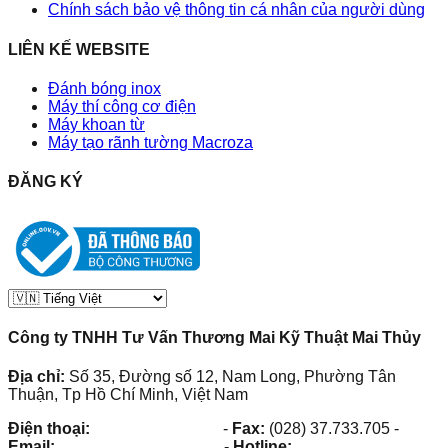
Chính sách bảo vệ thông tin cá nhân của người dùng
LIÊN KẾ WEBSITE
Đánh bóng inox
Máy thí công cơ điện
Máy khoan từ
Máy tạo rãnh tường Macroza
ĐĂNG KÝ
Công ty TNHH Tư Vấn Thương Mai Kỹ Thuật Mai Thủy
Địa chỉ:
Số 35, Đường số 12, Nam Long, Phường Tân
Thuận, Tp Hồ Chí Minh, Việt Nam
Điện thoại:
(028) 38.73.03.73
-
Fax:
(028) 37.733.705
-
Email:
maithuy@maithuy.com
-
Hotline:
0913.23.80.23