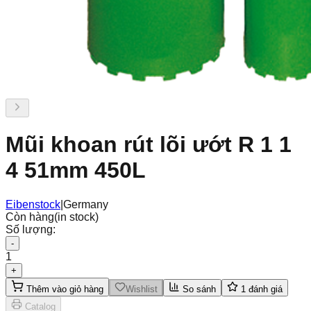
Mũi khoan rút lõi ướt R 1 1
4 51mm 450L
Eibenstock
|
Germany
Còn hàng
(in stock)
Số lượng:
-
1
+
Thêm vào giỏ hàng
Wishlist
So sánh
1
đánh giá
Catalog