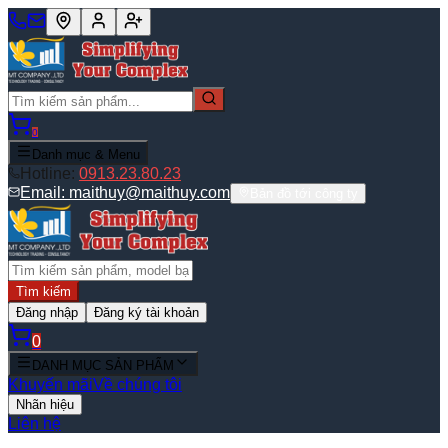
0
Danh mục & Menu
Hotline:
0913.23.80.23
Email:
maithuy@maithuy.com
Bản đồ tới công ty
Tìm kiếm
Đăng nhập
Đăng ký tài khoản
0
DANH MỤC SẢN PHẨM
Khuyến mãi
Về chúng tôi
Nhãn hiệu
Liên hệ