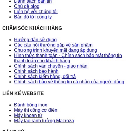
Danh sách bản tin
Chủ đề blog
Liên hệ với chúng tôi
Bản đồ tới công ty
CHĂM SÓC KHÁCH HÀNG
Hướng dẫn sử dụng
Các câu hỏi thường gặp về sản phẩm
Chương trình khuyến mãi đang áp dụng
Hình thức thanh toán - Chính sách bảo mật thông tin
thanh toán cho khách hàng
Chính sách vận chuyển - giao nhận
Chính sách bảo hành
Chính sách kiểm hàng, đổi trả
Chính sách bảo vệ thông tin cá nhân của người dùng
LIÊN KẾ WEBSITE
Đánh bóng inox
Máy thí công cơ điện
Máy khoan từ
Máy tạo rãnh tường Macroza