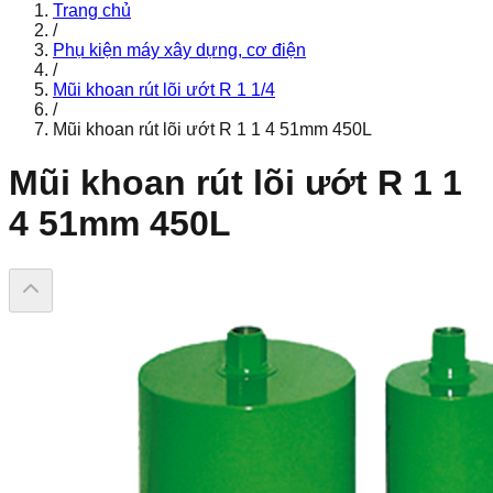
Trang chủ
/
Phụ kiện máy xây dựng, cơ điện
/
Mũi khoan rút lõi ướt R 1 1/4
/
Mũi khoan rút lõi ướt R 1 1 4 51mm 450L
Mũi khoan rút lõi ướt R 1 1
4 51mm 450L