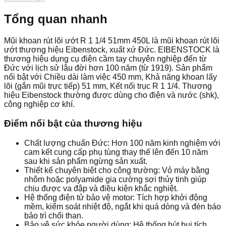
Tổng quan nhanh
Mũi khoan rút lõi ướt R 1 1/4 51mm 450L là mũi khoan rút lõi
ướt thương hiệu Eibenstock, xuất xứ Đức. EIBENSTOCK là
thương hiệu dụng cụ điện cầm tay chuyên nghiệp đến từ
Đức với lịch sử lâu đời hơn 100 năm (từ 1919). Sản phẩm
nổi bật với Chiều dài làm việc 450 mm, Khả năng khoan lấy
lõi (gắn mũi trực tiếp) 51 mm, Kết nối trục R 1 1/4. Thương
hiệu Eibenstock thường được dùng cho điện và nước (shk),
công nghiệp cơ khí.
Điểm nổi bật của thương hiệu
Chất lượng chuẩn Đức: Hơn 100 năm kinh nghiệm với
cam kết cung cấp phụ tùng thay thế lên đến 10 năm
sau khi sản phẩm ngừng sản xuất.
Thiết kế chuyên biệt cho công trường: Vỏ máy bằng
nhôm hoặc polyamide gia cường sợi thủy tinh giúp
chịu được va đập và điều kiện khắc nghiệt.
Hệ thống điện tử bảo vệ motor: Tích hợp khởi động
mềm, kiểm soát nhiệt độ, ngắt khi quá dòng và đèn báo
bảo trì chổi than.
Bảo vệ sức khỏe người dùng: Hệ thống hút bụi tích