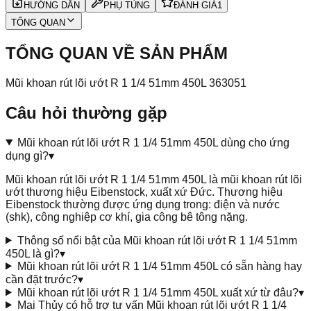
HƯỚNG DẪN
PHỤ TÙNG
ĐÁNH GIÁ
1
TỔNG QUAN
TỔNG QUAN VỀ SẢN PHẨM
Mũi khoan rút lõi ướt R 1 1/4 51mm 450L 363051
Câu hỏi thường gặp
Mũi khoan rút lõi ướt R 1 1/4 51mm 450L dùng cho ứng
dụng gì?
▾
Mũi khoan rút lõi ướt R 1 1/4 51mm 450L là mũi khoan rút lõi
ướt thương hiệu Eibenstock, xuất xứ Đức. Thương hiệu
Eibenstock thường được ứng dụng trong: điện và nước
(shk), công nghiệp cơ khí, gia công bê tông nặng.
Thông số nổi bật của Mũi khoan rút lõi ướt R 1 1/4 51mm
450L là gì?
▾
Mũi khoan rút lõi ướt R 1 1/4 51mm 450L có sẵn hàng hay
cần đặt trước?
▾
Mũi khoan rút lõi ướt R 1 1/4 51mm 450L xuất xứ từ đâu?
▾
Mai Thủy có hỗ trợ tư vấn Mũi khoan rút lõi ướt R 1 1/4