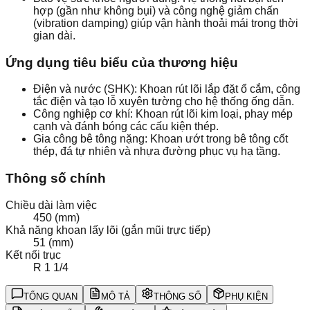
hợp (gần như không bụi) và công nghệ giảm chấn
(vibration damping) giúp vận hành thoải mái trong thời
gian dài.
Ứng dụng tiêu biểu của thương hiệu
Điện và nước (SHK): Khoan rút lõi lắp đặt ổ cắm, công
tắc điện và tạo lỗ xuyên tường cho hệ thống ống dẫn.
Công nghiệp cơ khí: Khoan rút lõi kim loại, phay mép
cạnh và đánh bóng các cấu kiện thép.
Gia công bê tông nặng: Khoan ướt trong bê tông cốt
thép, đá tự nhiên và nhựa đường phục vụ hạ tầng.
Thông số chính
Chiều dài làm việc
450 (mm)
Khả năng khoan lấy lõi (gắn mũi trực tiếp)
51 (mm)
Kết nối trục
R 1 1/4
TỔNG QUAN
MÔ TẢ
THÔNG SỐ
PHỤ KIỆN