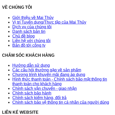
VỀ CHÚNG TÔI
Giới thiệu về Mai Thủy
Vị trí Tuyển dụng/Thực tập của Mai Thủy
Dịch vụ của chúng tôi
Danh sách bản tin
Chủ đề blog
Liên hệ với chúng tôi
Bản đồ tới công ty
CHĂM SÓC KHÁCH HÀNG
Hướng dẫn sử dụng
Các câu hỏi thường gặp về sản phẩm
Chương trình khuyến mãi đang áp dụng
Hình thức thanh toán - Chính sách bảo mật thông tin
thanh toán cho khách hàng
Chính sách vận chuyển - giao nhận
Chính sách bảo hành
Chính sách kiểm hàng, đổi trả
Chính sách bảo vệ thông tin cá nhân của người dùng
LIÊN KẾ WEBSITE