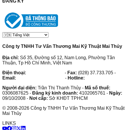
ĐĂNG KÝ
Công ty TNHH Tư Vấn Thương Mai Kỹ Thuật Mai Thủy
Địa chỉ:
Số 35, Đường số 12, Nam Long, Phường Tân
Thuận, Tp Hồ Chí Minh, Việt Nam
Điện thoại:
(028) 38.73.03.73
-
Fax:
(028) 37.733.705
-
Email:
maithuy@maithuy.com
-
Hotline:
0913.23.80.23
Người đại diện:
Trần Thị Thanh Thủy
-
Mã số thuế:
0306087625
-
Đăng ký kinh doanh:
4102065761
-
Ngày:
09/10/2008
-
Nơi cấp:
Sở KHĐT TPHCM
©
2008
-
2026
Công ty TNHH Tư Vấn Thương Mai Kỹ Thuật
Mai Thủy
LINKS