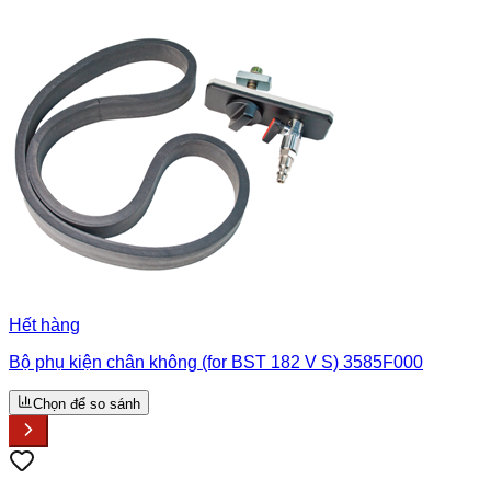
Hết hàng
Bộ phụ kiện chân không (for BST 182 V S) 3585F000
Chọn để so sánh