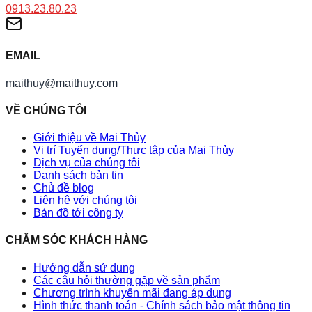
0913.23.80.23
EMAIL
maithuy@maithuy.com
VỀ CHÚNG TÔI
Giới thiệu về Mai Thủy
Vị trí Tuyển dụng/Thực tập của Mai Thủy
Dịch vụ của chúng tôi
Danh sách bản tin
Chủ đề blog
Liên hệ với chúng tôi
Bản đồ tới công ty
CHĂM SÓC KHÁCH HÀNG
Hướng dẫn sử dụng
Các câu hỏi thường gặp về sản phẩm
Chương trình khuyến mãi đang áp dụng
Hình thức thanh toán - Chính sách bảo mật thông tin