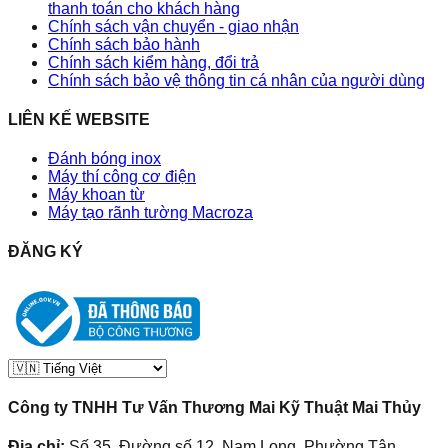
thanh toán cho khách hàng
Chính sách vận chuyển - giao nhận
Chính sách bảo hành
Chính sách kiểm hàng, đổi trả
Chính sách bảo vệ thông tin cá nhân của người dùng
LIÊN KẾ WEBSITE
Đánh bóng inox
Máy thí công cơ điện
Máy khoan từ
Máy tạo rãnh tường Macroza
ĐĂNG KÝ
Công ty TNHH Tư Vấn Thương Mai Kỹ Thuật Mai Thủy
Địa chỉ:
Số 35, Đường số 12, Nam Long, Phường Tân