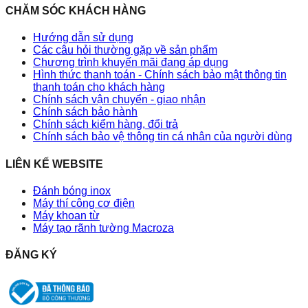
CHĂM SÓC KHÁCH HÀNG
Hướng dẫn sử dụng
Các câu hỏi thường gặp về sản phẩm
Chương trình khuyến mãi đang áp dụng
Hình thức thanh toán - Chính sách bảo mật thông tin
thanh toán cho khách hàng
Chính sách vận chuyển - giao nhận
Chính sách bảo hành
Chính sách kiểm hàng, đổi trả
Chính sách bảo vệ thông tin cá nhân của người dùng
LIÊN KẾ WEBSITE
Đánh bóng inox
Máy thí công cơ điện
Máy khoan từ
Máy tạo rãnh tường Macroza
ĐĂNG KÝ