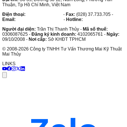
Thuận, Tp Hồ Chí Minh, Việt Nam
Điện thoại:
(028) 38.73.03.73
-
Fax:
(028) 37.733.705
-
Email:
maithuy@maithuy.com
-
Hotline:
0913.23.80.23
Người đại diện:
Trần Thị Thanh Thủy
-
Mã số thuế:
0306087625
-
Đăng ký kinh doanh:
4102065761
-
Ngày:
09/10/2008
-
Nơi cấp:
Sở KHĐT TPHCM
©
2008
-
2026
Công ty TNHH Tư Vấn Thương Mai Kỹ Thuật
Mai Thủy
LINKS