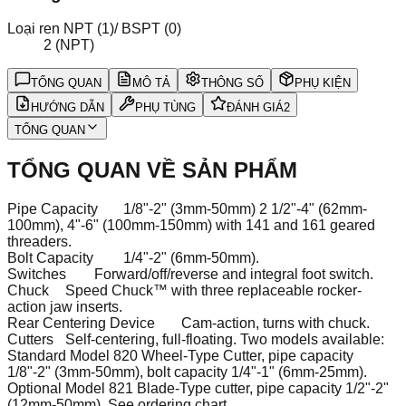
Loại ren NPT (1)/ BSPT (0)
2 (NPT)
TỔNG QUAN
MÔ TẢ
THÔNG SỐ
PHỤ KIỆN
HƯỚNG DẪN
PHỤ TÙNG
ĐÁNH GIÁ
2
TỔNG QUAN
TỔNG QUAN VỀ SẢN PHẨM
Pipe Capacity
1/8"-2" (3mm-50mm) 2 1/2"-4" (62mm-
100mm), 4"-6" (100mm-150mm) with 141 and 161 geared
threaders.
Bolt Capacity
1/4"-2" (6mm-50mm).
Switches
Forward/off/reverse and integral foot switch.
Chuck
Speed Chuck™ with three replaceable rocker-
action jaw inserts.
Rear Centering Device
Cam-action, turns with chuck.
Cutters
Self-centering, full-floating. Two models available:
Standard Model 820 Wheel-Type Cutter, pipe capacity
1/8"-2" (3mm-50mm), bolt capacity 1/4"-1" (6mm-25mm).
Optional Model 821 Blade-Type cutter, pipe capacity 1/2"-2"
(12mm-50mm). See ordering chart.