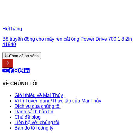
Hết hàng
Bộ truyền động cho máy ren cắt ống Power Drive 700 1 8 2In
41940
Chọn để so sánh
VỀ CHÚNG TÔI
Giới thiệu về Mai Thủy
Vị trí Tuyển dụng/Thực tập của Mai Thủy
Dịch vụ của chúng tôi
Danh sách bản tin
Chủ đề blog
Liên hệ với chúng tôi
Bản đồ tới công ty