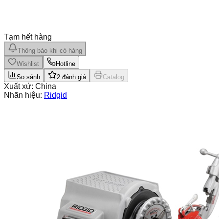
Tạm hết hàng
Thông báo khi có hàng
Wishlist
Hotline
So sánh
2
đánh giá
Catalog
Xuất xứ:
China
Nhãn hiệu:
Ridgid