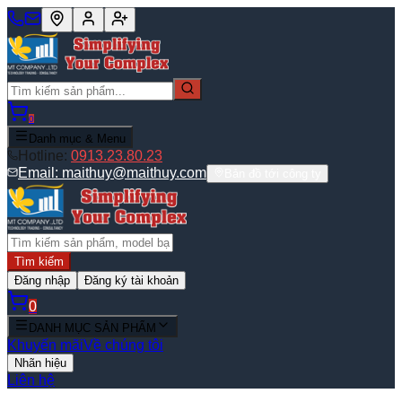
0
Danh mục & Menu
Hotline:
0913.23.80.23
Email:
maithuy@maithuy.com
Bản đồ tới công ty
Tìm kiếm
Đăng nhập
Đăng ký tài khoản
0
DANH MỤC SẢN PHẨM
Khuyến mãi
Về chúng tôi
Nhãn hiệu
Liên hệ