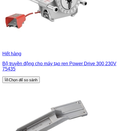
Hết hàng
Bộ truyền động cho máy tạo ren Power Drive 300 230V
75435
Chọn để so sánh