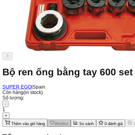
Bộ ren ống bằng tay 600 set
SUPER EGO
|
Spain
Còn hàng
(in stock)
Số lượng:
-
1
+
Thêm vào giỏ hàng
Wishlist
So sánh
0
đánh giá
C