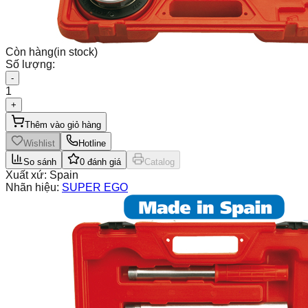
Còn hàng
(in stock)
Số lượng:
-
1
+
Thêm vào giỏ hàng
Wishlist
Hotline
So sánh
0
đánh giá
Catalog
Xuất xứ:
Spain
Nhãn hiệu:
SUPER EGO