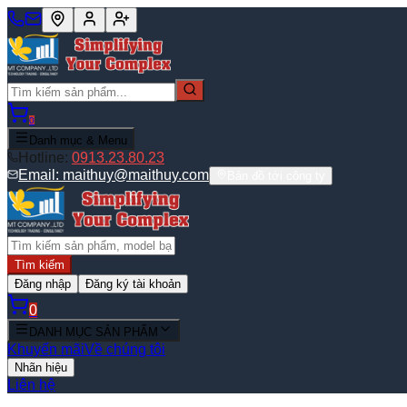
0
Danh mục & Menu
Hotline:
0913.23.80.23
Email:
maithuy@maithuy.com
Bản đồ tới công ty
Tìm kiếm
Đăng nhập
Đăng ký tài khoản
0
DANH MỤC SẢN PHẨM
Khuyến mãi
Về chúng tôi
Nhãn hiệu
Liên hệ