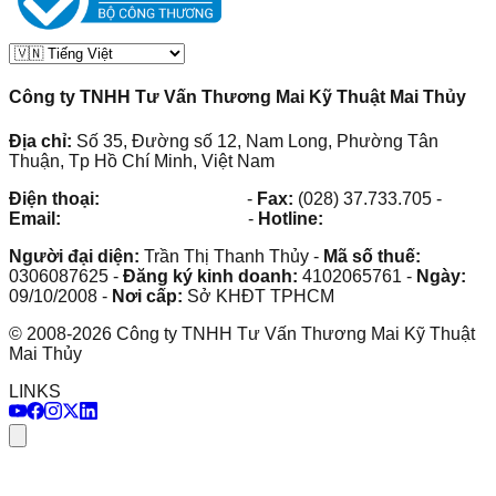
Công ty TNHH Tư Vấn Thương Mai Kỹ Thuật Mai Thủy
Địa chỉ:
Số 35, Đường số 12, Nam Long, Phường Tân
Thuận, Tp Hồ Chí Minh, Việt Nam
Điện thoại:
(028) 38.73.03.73
-
Fax:
(028) 37.733.705
-
Email:
maithuy@maithuy.com
-
Hotline:
0913.23.80.23
Người đại diện:
Trần Thị Thanh Thủy
-
Mã số thuế:
0306087625
-
Đăng ký kinh doanh:
4102065761
-
Ngày:
09/10/2008
-
Nơi cấp:
Sở KHĐT TPHCM
©
2008
-
2026
Công ty TNHH Tư Vấn Thương Mai Kỹ Thuật
Mai Thủy
LINKS