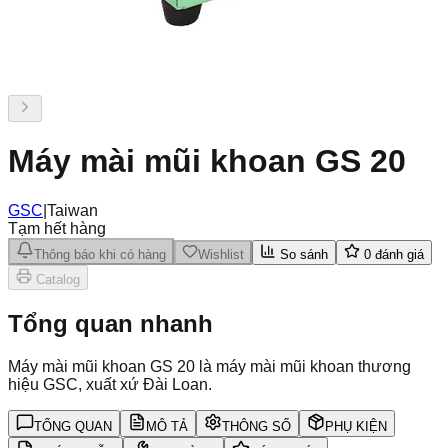
Máy mài mũi khoan GS 20
GSC
|
Taiwan
Tạm hết hàng
Thông báo khi có hàng
Wishlist
So sánh
0
đánh giá
Catalog
Tổng quan nhanh
Máy mài mũi khoan GS 20 là máy mài mũi khoan thương
hiệu GSC, xuất xứ Đài Loan.
TỔNG QUAN
MÔ TẢ
THÔNG SỐ
PHỤ KIỆN