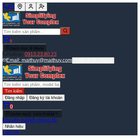
0
Danh mục & Menu
Hotline:
0913.23.80.23
Email:
maithuy@maithuy.com
Bản đồ tới công ty
Tìm kiếm
Đăng nhập
Đăng ký tài khoản
0
DANH MỤC SẢN PHẨM
Khuyến mãi
Về chúng tôi
Nhãn hiệu
Liên hệ