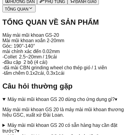
HƯỚNG DẪN
PHỤ TÙNG
ĐÁNH GIÁ
0
TỔNG QUAN
TỔNG QUAN VỀ SẢN PHẨM
Máy mài mũi khoan GS-20
Mài mũi khoan xoắn 2-20mm
Góc: 190°-140°
mài chính xác đến 0.02mm
-
Collet
2.5~20mm / 19cái
-đầu cặp 2 bộ (4 cái)
-đá mài CBN grinding wheel cho thép gió / 1 viên
-tấm chêm 0.1x2cái, 0.3x1cái
Câu hỏi thường gặp
Máy mài mũi khoan GS 20 dùng cho ứng dụng gì?
▾
Máy mài mũi khoan GS 20 là máy mài mũi khoan thương
hiệu GSC, xuất xứ Đài Loan.
Máy mài mũi khoan GS 20 có sẵn hàng hay cần đặt
trước?
▾