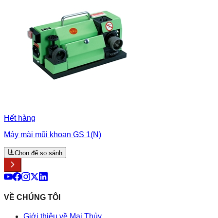
Hết hàng
Máy mài mũi khoan GS 1(N)
Chọn để so sánh
VỀ CHÚNG TÔI
Giới thiệu về Mai Thủy