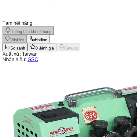
Tạm hết hàng
Thông báo khi có hàng
Wishlist
Hotline
So sánh
0
đánh giá
Catalog
Xuất xứ:
Taiwan
Nhãn hiệu:
GSC