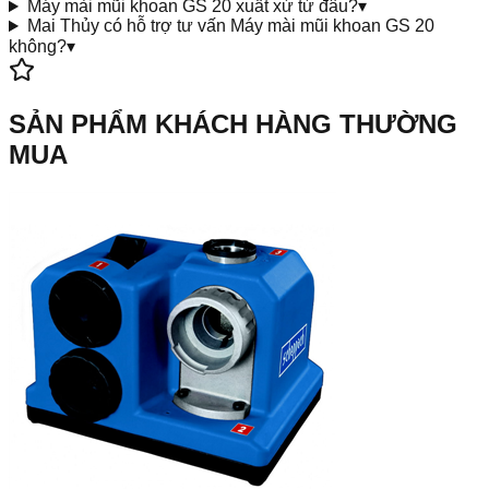
Máy mài mũi khoan GS 20 xuất xứ từ đâu?
▾
Mai Thủy có hỗ trợ tư vấn Máy mài mũi khoan GS 20
không?
▾
SẢN PHẨM KHÁCH HÀNG THƯỜNG
MUA