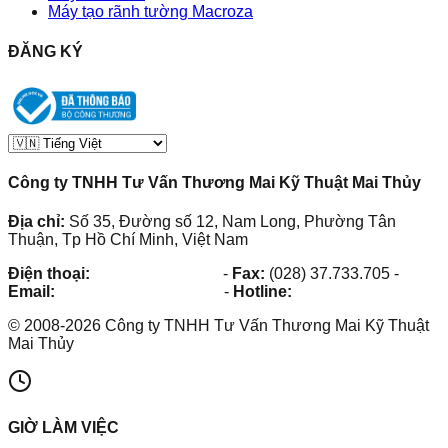
Máy tạo rãnh tường Macroza
ĐĂNG KÝ
Công ty TNHH Tư Vấn Thương Mai Kỹ Thuật Mai Thủy
Địa chỉ:
Số 35, Đường số 12, Nam Long, Phường Tân
Thuận, Tp Hồ Chí Minh, Việt Nam
Điện thoại:
(028) 38.73.03.73
-
Fax:
(028) 37.733.705
-
Email:
maithuy@maithuy.com
-
Hotline:
0913.23.80.23
©
2008
-
2026
Công ty TNHH Tư Vấn Thương Mai Kỹ Thuật
Mai Thủy
GIỜ LÀM VIỆC