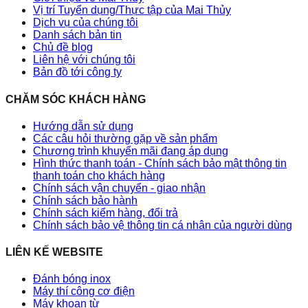
Vị trí Tuyển dụng/Thực tập của Mai Thủy
Dịch vụ của chúng tôi
Danh sách bản tin
Chủ đề blog
Liên hệ với chúng tôi
Bản đồ tới công ty
CHĂM SÓC KHÁCH HÀNG
Hướng dẫn sử dụng
Các câu hỏi thường gặp về sản phẩm
Chương trình khuyến mãi đang áp dụng
Hình thức thanh toán - Chính sách bảo mật thông tin
thanh toán cho khách hàng
Chính sách vận chuyển - giao nhận
Chính sách bảo hành
Chính sách kiểm hàng, đổi trả
Chính sách bảo vệ thông tin cá nhân của người dùng
LIÊN KẾ WEBSITE
Đánh bóng inox
Máy thí công cơ điện
Máy khoan từ