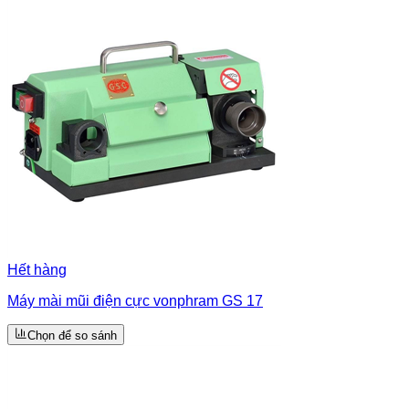
Hết hàng
Máy mài mũi điện cực vonphram GS 17
Chọn để so sánh