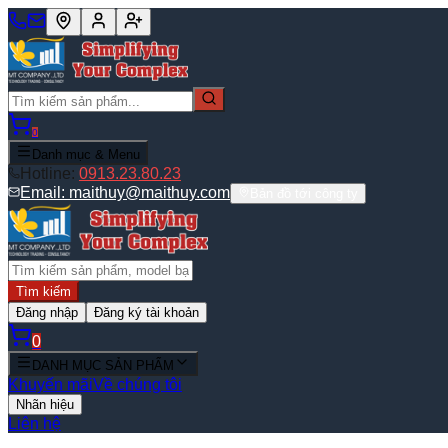
0
Danh mục & Menu
Hotline:
0913.23.80.23
Email:
maithuy@maithuy.com
Bản đồ tới công ty
Tìm kiếm
Đăng nhập
Đăng ký tài khoản
0
DANH MỤC SẢN PHẨM
Khuyến mãi
Về chúng tôi
Nhãn hiệu
Liên hệ