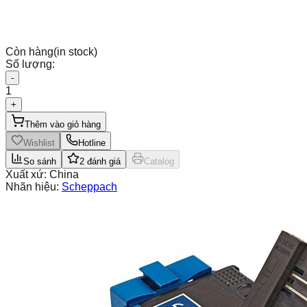
Còn hàng
(in stock)
Số lượng:
-
1
+
Thêm vào giỏ hàng
Wishlist
Hotline
So sánh
2
đánh giá
Catalog
Xuất xứ:
China
Nhãn hiệu:
Scheppach