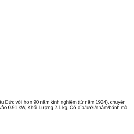
ệu Đức với hơn 90 năm kinh nghiệm (từ năm 1924), chuyên
 vào 0.91 kW, Khối Lượng 2.1 kg, Cỡ đĩa/lưỡi/nhám/bánh mài