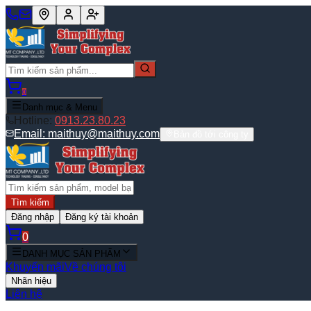
0
Danh mục & Menu
Hotline:
0913.23.80.23
Email:
maithuy@maithuy.com
Bản đồ tới công ty
Tìm kiếm
Đăng nhập
Đăng ký tài khoản
0
DANH MỤC SẢN PHẨM
Khuyến mãi
Về chúng tôi
Nhãn hiệu
Liên hệ