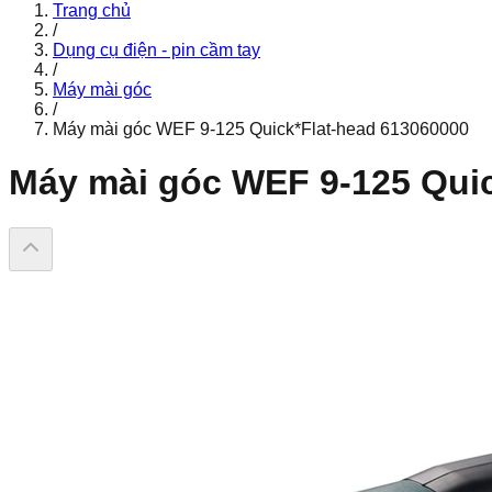
Trang chủ
/
Dụng cụ điện - pin cầm tay
/
Máy mài góc
/
Máy mài góc WEF 9-125 Quick*Flat-head 613060000
Máy mài góc WEF 9-125 Quic