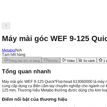
Máy mài góc WEF 9-125 Quic
Metabo
|
N/A
Tạm hết hàng
Thông báo khi có hàng
Wishlist
Video
So sánh
1
đ
Tổng quan nhanh
Máy mài góc WEF 9-125 Quick*Flat-head 613060000 là máy mà
cung cấp dụng cụ điện cầm tay chuyên nghiệp cho ngành cơ k
125 mm. Thương hiệu Metabo thường được dùng cho kim loại
Điểm nổi bật của thương hiệu