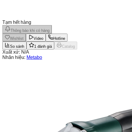
Tạm hết hàng
Thông báo khi có hàng
Wishlist
Video
Hotline
So sánh
1
đánh giá
Catalog
Xuất xứ:
N/A
Nhãn hiệu:
Metabo