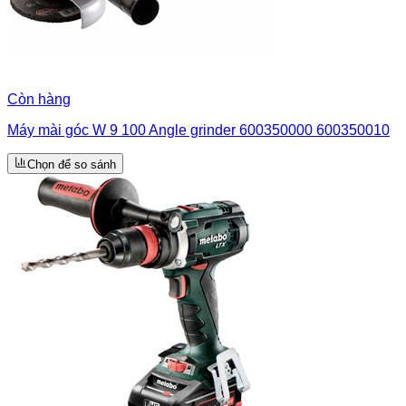
Còn hàng
Máy mài góc W 9 100 Angle grinder 600350000 600350010
Chọn để so sánh