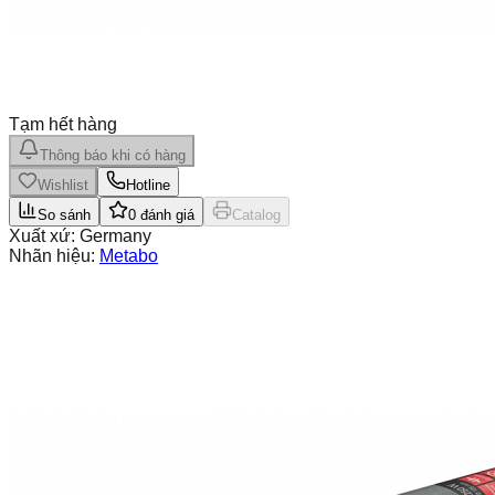
Tạm hết hàng
Thông báo khi có hàng
Wishlist
Hotline
So sánh
0
đánh giá
Catalog
Xuất xứ:
Germany
Nhãn hiệu:
Metabo