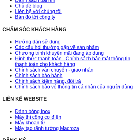
Danh sách bản tin
Chủ đề blog
Liên hệ với chúng tôi
Bản đồ tới công ty
CHĂM SÓC KHÁCH HÀNG
Hướng dẫn sử dụng
Các câu hỏi thường gặp về sản phẩm
Chương trình khuyến mãi đang áp dụng
Hình thức thanh toán - Chính sách bảo mật thông tin
thanh toán cho khách hàng
Chính sách vận chuyển - giao nhận
Chính sách bảo hành
Chính sách kiểm hàng, đổi trả
Chính sách bảo vệ thông tin cá nhân của người dùng
LIÊN KẾ WEBSITE
Đánh bóng inox
Máy thí công cơ điện
Máy khoan từ
Máy tạo rãnh tường Macroza