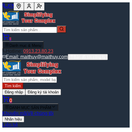
0
Danh mục & Menu
Hotline:
0913.23.80.23
Email:
maithuy@maithuy.com
Bản đồ tới công ty
Tìm kiếm
Đăng nhập
Đăng ký tài khoản
0
DANH MỤC SẢN PHẨM
Khuyến mãi
Về chúng tôi
Nhãn hiệu
Liên hệ