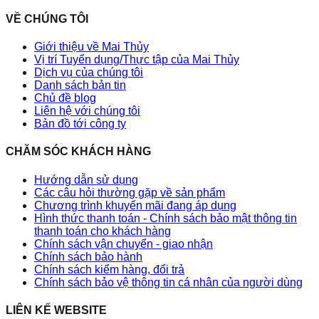
VỀ CHÚNG TÔI
Giới thiệu về Mai Thủy
Vị trí Tuyển dụng/Thực tập của Mai Thủy
Dịch vụ của chúng tôi
Danh sách bản tin
Chủ đề blog
Liên hệ với chúng tôi
Bản đồ tới công ty
CHĂM SÓC KHÁCH HÀNG
Hướng dẫn sử dụng
Các câu hỏi thường gặp về sản phẩm
Chương trình khuyến mãi đang áp dụng
Hình thức thanh toán - Chính sách bảo mật thông tin
thanh toán cho khách hàng
Chính sách vận chuyển - giao nhận
Chính sách bảo hành
Chính sách kiểm hàng, đổi trả
Chính sách bảo vệ thông tin cá nhân của người dùng
LIÊN KẾ WEBSITE