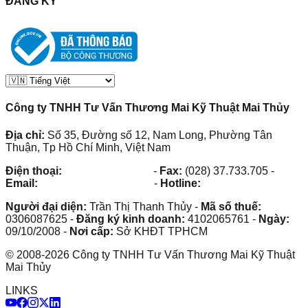
ĐĂNG KÝ
Công ty TNHH Tư Vấn Thương Mai Kỹ Thuật Mai Thủy
Địa chỉ:
Số 35, Đường số 12, Nam Long, Phường Tân
Thuận, Tp Hồ Chí Minh, Việt Nam
Điện thoại:
(028) 38.73.03.73
-
Fax:
(028) 37.733.705
-
Email:
maithuy@maithuy.com
-
Hotline:
0913.23.80.23
Người đại diện:
Trần Thị Thanh Thủy
-
Mã số thuế:
0306087625
-
Đăng ký kinh doanh:
4102065761
-
Ngày:
09/10/2008
-
Nơi cấp:
Sở KHĐT TPHCM
©
2008
-
2026
Công ty TNHH Tư Vấn Thương Mai Kỹ Thuật
Mai Thủy
LINKS