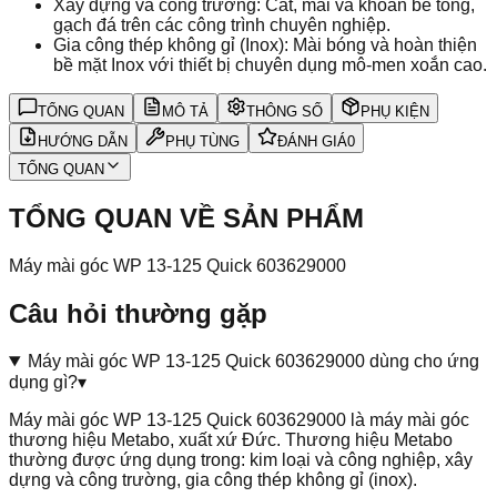
Xây dựng và công trường: Cắt, mài và khoan bê tông,
gạch đá trên các công trình chuyên nghiệp.
Gia công thép không gỉ (Inox): Mài bóng và hoàn thiện
bề mặt Inox với thiết bị chuyên dụng mô-men xoắn cao.
TỔNG QUAN
MÔ TẢ
THÔNG SỐ
PHỤ KIỆN
HƯỚNG DẪN
PHỤ TÙNG
ĐÁNH GIÁ
0
TỔNG QUAN
TỔNG QUAN VỀ SẢN PHẨM
Máy mài góc WP 13-125 Quick 603629000
Câu hỏi thường gặp
Máy mài góc WP 13-125 Quick 603629000 dùng cho ứng
dụng gì?
▾
Máy mài góc WP 13-125 Quick 603629000 là máy mài góc
thương hiệu Metabo, xuất xứ Đức. Thương hiệu Metabo
thường được ứng dụng trong: kim loại và công nghiệp, xây
dựng và công trường, gia công thép không gỉ (inox).