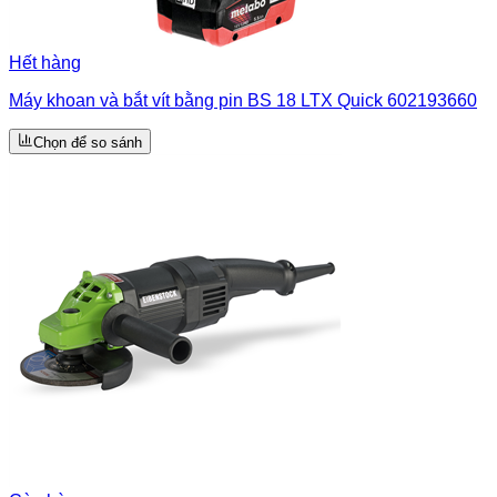
Hết hàng
Máy khoan và bắt vít bằng pin BS 18 LTX Quick 602193660
Chọn để so sánh