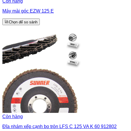
Còn hàng
Máy mài góc EZW 125 E
Chọn để so sánh
Còn hàng
Đĩa nhám xếp cạnh bo tròn LFS C 125 VA K 60 912802