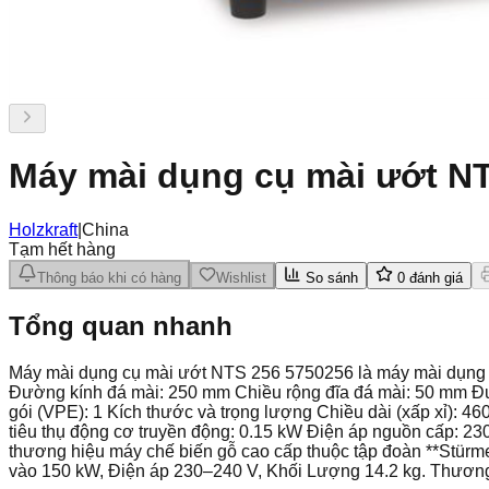
Máy mài dụng cụ mài ướt N
Holzkraft
|
China
Tạm hết hàng
Thông báo khi có hàng
Wishlist
So sánh
0
đánh giá
Tổng quan nhanh
Máy mài dụng cụ mài ướt NTS 256 5750256 là máy mài dụng c
Đường kính đá mài: 250 mm Chiều rộng đĩa đá mài: 50 mm Đư
gói (VPE): 1 Kích thước và trọng lượng Chiều dài (xấp xỉ): 4
tiêu thụ động cơ truyền động: 0.15 kW Điện áp nguồn cấp: 2
thương hiệu máy chế biến gỗ cao cấp thuộc tập đoàn **Stürm
vào 150 kW, Điện áp 230–240 V, Khối Lượng 14.2 kg. Thương 