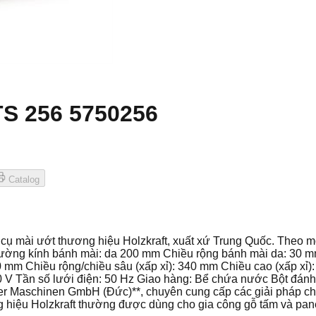
TS 256 5750256
Catalog
ụ mài ướt thương hiệu Holzkraft, xuất xứ Trung Quốc. Theo 
ờng kính bánh mài: da 200 mm Chiều rộng bánh mài da: 30 mm 
60 mm Chiều rộng/chiều sâu (xấp xỉ): 340 mm Chiều cao (xấp xỉ)
30 V Tần số lưới điện: 50 Hz Giao hàng: Bể chứa nước Bột đá
er Maschinen GmbH (Đức)**, chuyên cung cấp các giải pháp ch
hiệu Holzkraft thường được dùng cho gia công gỗ tấm và panel