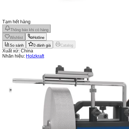
Tạm hết hàng
Thông báo khi có hàng
Wishlist
Hotline
So sánh
0
đánh giá
Catalog
Xuất xứ:
China
Nhãn hiệu:
Holzkraft