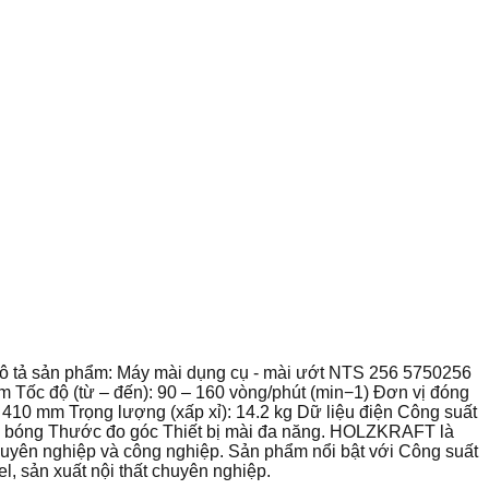
mô tả sản phẩm: Máy mài dụng cụ - mài ướt NTS 256 5750256
Tốc độ (từ – đến): 90 – 160 vòng/phút (min−1) Đơn vị đóng
: 410 mm Trọng lượng (xấp xỉ): 14.2 kg Dữ liệu điện Công suất
nh bóng Thước đo góc Thiết bị mài đa năng. HOLZKRAFT là
uyên nghiệp và công nghiệp. Sản phẩm nổi bật với Công suất
, sản xuất nội thất chuyên nghiệp.