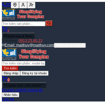
0
Danh mục & Menu
Hotline:
0913.23.80.23
Email:
maithuy@maithuy.com
Bản đồ tới công ty
Tìm kiếm
Đăng nhập
Đăng ký tài khoản
0
DANH MỤC SẢN PHẨM
Khuyến mãi
Về chúng tôi
Nhãn hiệu
Liên hệ