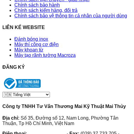
Chính sách bảo hành
Chính sách kiểm hàng, đổi trả
Chính sách bảo vệ thông tin cá nhân của người dùng
LIÊN KẾ WEBSITE
Đánh bóng inox
Máy thí công cơ điện
Máy khoan từ
Máy tạo rãnh tường Macroza
ĐĂNG KÝ
Công ty TNHH Tư Vấn Thương Mai Kỹ Thuật Mai Thủy
Địa chỉ:
Số 35, Đường số 12, Nam Long, Phường Tân
Thuận, Tp Hồ Chí Minh, Việt Nam
Điện thoại:
(028) 38.73.03.73
-
Fax:
(028) 37.733.705
-