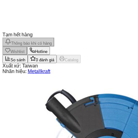
Tạm hết hàng
Thông báo khi có hàng
Wishlist
Hotline
So sánh
0
đánh giá
Catalog
Xuất xứ:
Taiwan
Nhãn hiệu:
Metallkraft