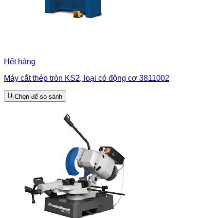
Hết hàng
Máy cắt thép tròn KS2, loại có động cơ 3811002
Chọn để so sánh