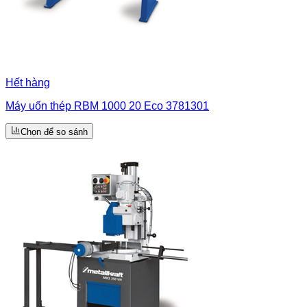
Hết hàng
Máy uốn thép RBM 1000 20 Eco 3781301
Chọn để so sánh