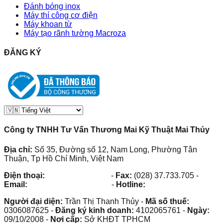
Đánh bóng inox
Máy thí công cơ điện
Máy khoan từ
Máy tạo rãnh tường Macroza
ĐĂNG KÝ
Công ty TNHH Tư Vấn Thương Mai Kỹ Thuật Mai Thủy
Địa chỉ:
Số 35, Đường số 12, Nam Long, Phường Tân
Thuận, Tp Hồ Chí Minh, Việt Nam
Điện thoại:
(028) 38.73.03.73
-
Fax:
(028) 37.733.705
-
Email:
maithuy@maithuy.com
-
Hotline:
0913.23.80.23
Người đại diện:
Trần Thị Thanh Thủy
-
Mã số thuế:
0306087625
-
Đăng ký kinh doanh:
4102065761
-
Ngày:
09/10/2008
-
Nơi cấp:
Sở KHĐT TPHCM