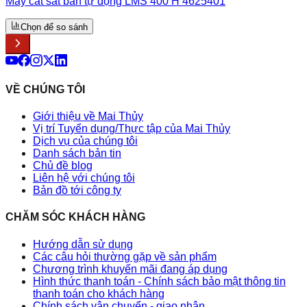
Máy cắt sắt bán tự động LMS 400 H 4625401
Chọn để so sánh
VỀ CHÚNG TÔI
Giới thiệu về Mai Thủy
Vị trí Tuyển dụng/Thực tập của Mai Thủy
Dịch vụ của chúng tôi
Danh sách bản tin
Chủ đề blog
Liên hệ với chúng tôi
Bản đồ tới công ty
CHĂM SÓC KHÁCH HÀNG
Hướng dẫn sử dụng
Các câu hỏi thường gặp về sản phẩm
Chương trình khuyến mãi đang áp dụng
Hình thức thanh toán - Chính sách bảo mật thông tin
thanh toán cho khách hàng
Chính sách vận chuyển - giao nhận