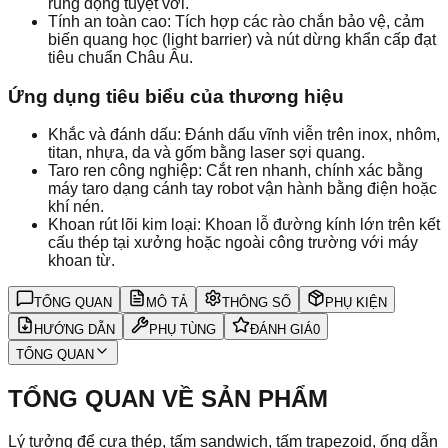
rung động tuyệt vời.
Tính an toàn cao: Tích hợp các rào chắn bảo vệ, cảm
biến quang học (light barrier) và nút dừng khẩn cấp đạt
tiêu chuẩn Châu Âu.
Ứng dụng tiêu biểu của thương hiệu
Khắc và đánh dấu: Đánh dấu vĩnh viễn trên inox, nhôm,
titan, nhựa, da và gốm bằng laser sợi quang.
Taro ren công nghiệp: Cắt ren nhanh, chính xác bằng
máy taro dạng cánh tay robot vận hành bằng điện hoặc
khí nén.
Khoan rút lõi kim loại: Khoan lỗ đường kính lớn trên kết
cấu thép tại xưởng hoặc ngoài công trường với máy
khoan từ.
TỔNG QUAN
MÔ TẢ
THÔNG SỐ
PHỤ KIỆN
HƯỚNG DẪN
PHỤ TÙNG
ĐÁNH GIÁ
0
TỔNG QUAN
TỔNG QUAN VỀ SẢN PHẨM
Lý tưởng để cưa thép, tấm sandwich, tấm trapezoid, ống dẫn