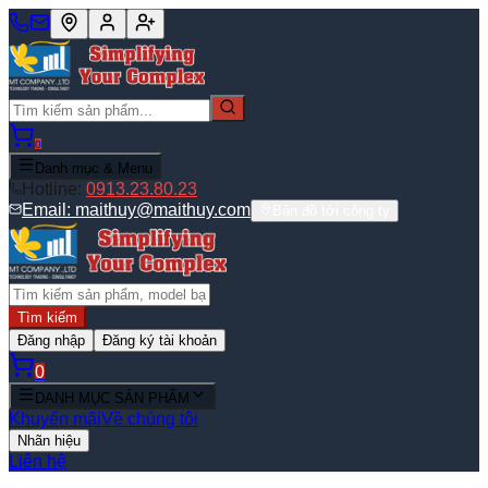
0
Danh mục & Menu
Hotline:
0913.23.80.23
Email:
maithuy@maithuy.com
Bản đồ tới công ty
Tìm kiếm
Đăng nhập
Đăng ký tài khoản
0
DANH MỤC SẢN PHẨM
Khuyến mãi
Về chúng tôi
Nhãn hiệu
Liên hệ