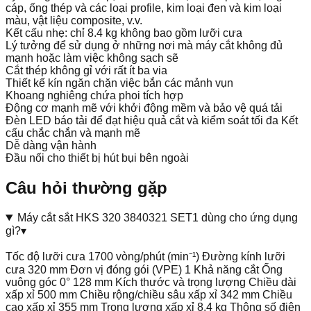
cáp, ống thép và các loại profile, kim loại đen và kim loại
màu, vật liệu composite, v.v.
Kết cấu nhẹ: chỉ 8.4 kg không bao gồm lưỡi cưa
Lý tưởng để sử dụng ở những nơi mà máy cắt không đủ
mạnh hoặc làm việc không sạch sẽ
Cắt thép không gỉ với rất ít ba via
Thiết kế kín ngăn chặn việc bắn các mảnh vụn
Khoang nghiêng chứa phoi tích hợp
Động cơ mạnh mẽ với khởi động mềm và bảo vệ quá tải
Đèn LED báo tải để đạt hiệu quả cắt và kiểm soát tối đa Kết
cấu chắc chắn và mạnh mẽ
Dễ dàng vận hành
Đầu nối cho thiết bị hút bụi bên ngoài
Câu hỏi thường gặp
Máy cắt sắt HKS 320 3840321 SET1 dùng cho ứng dụng
gì?
▾
Tốc độ lưỡi cưa 1700 vòng/phút (min⁻¹) Đường kính lưỡi
cưa 320 mm Đơn vị đóng gói (VPE) 1 Khả năng cắt Ống
vuông góc 0° 128 mm Kích thước và trọng lượng Chiều dài
xấp xỉ 500 mm Chiều rộng/chiều sâu xấp xỉ 342 mm Chiều
cao xấp xỉ 355 mm Trọng lượng xấp xỉ 8,4 kg Thông số điện