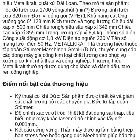
hiệu Metallkraft, xuất xứ Đài Loan. Theo mô tả sản phẩm:
Tốc độ lưỡi cưa 1700 vòng/phút (min⁻¹) Đường kính lưỡi
cưa 320 mm Đơn vị đóng gói (VPE) 1 Khả năng cắt Ống
vuông góc 0° 128 mm Kích thước và trọng lượng Chiều dài
xấp xỉ 500 mm Chiều rộng/chiều sâu xấp xỉ 342 mm Chiều
cao xấp xỉ 355 mm Trọng lượng xấp xỉ 8,4 kg Thông số điện
Công suất động cơ 1,8 kW Điện áp nguồn 230 V Tần số
mạng lưới điện 50 Hz. METALLKRAFT là thương hiệu thuộc
tập đoàn Stürmer Maschinen GmbH (Đức), chuyên cung cấp
các dòng máy gia công kim loại chất lượng cao phục vụ
xưởng cơ khí, nhà thầu và công nghiệp. Thương hiệu
Metallkraft thường được dùng cho khắc và đánh dấu, taro
ren công nghiệp.
Điểm nổi bật của thương hiệu
Kỹ thuật cơ khí Đức: Sản phẩm được thiết kế và giám
sát chất lượng bởi các chuyên gia Đức từ tập đoàn
Stürmer.
Độ chính xác vượt trội: Thiết kế đạt dung sai thấp, tiêu
biểu như máy khắc laser có độ chính xác lấy nét
0.001mm.
Kết cấu cứng vững: Thân máy thường làm bằng thép
hàn stress-free hoặc gang đúc Meehanite giúp hấp thụ