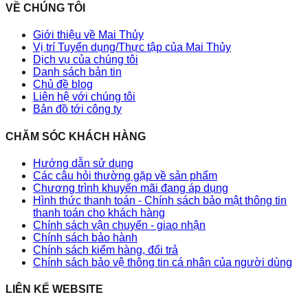
VỀ CHÚNG TÔI
Giới thiệu về Mai Thủy
Vị trí Tuyển dụng/Thực tập của Mai Thủy
Dịch vụ của chúng tôi
Danh sách bản tin
Chủ đề blog
Liên hệ với chúng tôi
Bản đồ tới công ty
CHĂM SÓC KHÁCH HÀNG
Hướng dẫn sử dụng
Các câu hỏi thường gặp về sản phẩm
Chương trình khuyến mãi đang áp dụng
Hình thức thanh toán - Chính sách bảo mật thông tin
thanh toán cho khách hàng
Chính sách vận chuyển - giao nhận
Chính sách bảo hành
Chính sách kiểm hàng, đổi trả
Chính sách bảo vệ thông tin cá nhân của người dùng
LIÊN KẾ WEBSITE