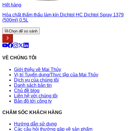
Hết hàng
Hóa chất thẩm thấu làm kín Dichtol HC Dichtol Spray 1379
(500ml) 0.5L
Chọn để so sánh
VỀ CHÚNG TÔI
Giới thiệu về Mai Thủy
Vị trí Tuyển dụng/Thực tập của Mai Thủy
Dịch vụ của chúng tôi
Danh sách bản tin
Chủ đề blog
Liên hệ với chúng tôi
Bản đồ tới công ty
CHĂM SÓC KHÁCH HÀNG
Hướng dẫn sử dụng
Các câu hỏi thường gặp về sản phẩm