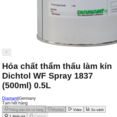
Hóa chất thẩm thấu làm kín
Dichtol WF Spray 1837
(500ml) 0.5L
Diamant
|
Germany
Tạm hết hàng
Thông báo khi có hàng
Wishlist
Video
So sánh
1
đánh giá
Catalog