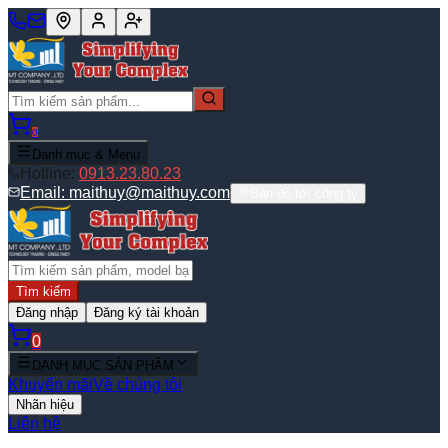
0
Danh mục & Menu
Hotline:
0913.23.80.23
Email:
maithuy@maithuy.com
Bản đồ tới công ty
Tìm kiếm
Đăng nhập
Đăng ký tài khoản
0
DANH MỤC SẢN PHẨM
Khuyến mãi
Về chúng tôi
Nhãn hiệu
Liên hệ