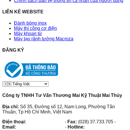
Chính sách bảo vệ thông tin cá nhân của người dùng
LIÊN KẾ WEBSITE
Đánh bóng inox
Máy thí công cơ điện
Máy khoan từ
Máy tạo rãnh tường Macroza
ĐĂNG KÝ
Công ty TNHH Tư Vấn Thương Mai Kỹ Thuật Mai Thủy
Địa chỉ:
Số 35, Đường số 12, Nam Long, Phường Tân
Thuận, Tp Hồ Chí Minh, Việt Nam
Điện thoại:
(028) 38.73.03.73
-
Fax:
(028) 37.733.705
-
Email:
maithuy@maithuy.com
-
Hotline:
0913.23.80.23