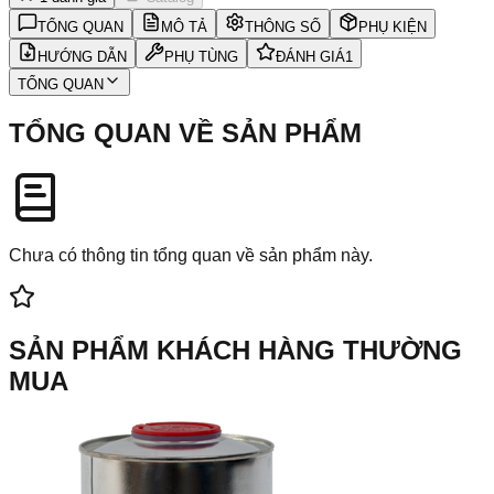
TỔNG QUAN
MÔ TẢ
THÔNG SỐ
PHỤ KIỆN
HƯỚNG DẪN
PHỤ TÙNG
ĐÁNH GIÁ
1
TỔNG QUAN
TỔNG QUAN VỀ SẢN PHẨM
Chưa có thông tin tổng quan về sản phẩm này.
SẢN PHẨM KHÁCH HÀNG THƯỜNG
MUA