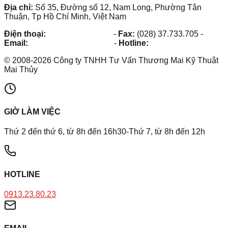
Địa chỉ:
Số 35, Đường số 12, Nam Long, Phường Tân
Thuận, Tp Hồ Chí Minh, Việt Nam
Điện thoại:
(028) 38.73.03.73
-
Fax:
(028) 37.733.705
-
Email:
maithuy@maithuy.com
-
Hotline:
0913.23.80.23
©
2008
-
2026
Công ty TNHH Tư Vấn Thương Mai Kỹ Thuật
Mai Thủy
GIỜ LÀM VIỆC
Thứ 2 đến thứ 6, từ 8h đến 16h30-Thứ 7, từ 8h đến 12h
HOTLINE
0913.23.80.23