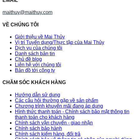
EMAIL
maithuy@maithuy.com
VỀ CHÚNG TÔI
Giới thiệu về Mai Thủy
Vị trí Tuyển dụng/Thực tập của Mai Thủy
Dịch vụ của chúng tôi
Danh sách bản tin
Chủ đề blog
Liên hệ với chúng tôi
Bản đồ tới công ty
CHĂM SÓC KHÁCH HÀNG
Hướng dẫn sử dụng
Các câu hỏi thường gặp về sản phẩm
Chương trình khuyến mãi đang áp dụng
Hình thức thanh toán - Chính sách bảo mật thông tin
thanh toán cho khách hàng
Chính sách vận chuyển - giao nhận
Chính sách bảo hành
Chính sách kiểm hàng, đổi trả