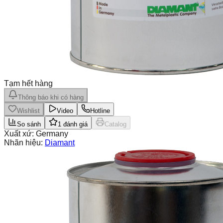
Tạm hết hàng
Thông báo khi có hàng
Wishlist
Video
Hotline
So sánh
1
đánh giá
Catalog
Xuất xứ:
Germany
Nhãn hiệu:
Diamant