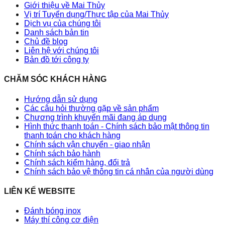
Giới thiệu về Mai Thủy
Vị trí Tuyển dụng/Thực tập của Mai Thủy
Dịch vụ của chúng tôi
Danh sách bản tin
Chủ đề blog
Liên hệ với chúng tôi
Bản đồ tới công ty
CHĂM SÓC KHÁCH HÀNG
Hướng dẫn sử dụng
Các câu hỏi thường gặp về sản phẩm
Chương trình khuyến mãi đang áp dụng
Hình thức thanh toán - Chính sách bảo mật thông tin
thanh toán cho khách hàng
Chính sách vận chuyển - giao nhận
Chính sách bảo hành
Chính sách kiểm hàng, đổi trả
Chính sách bảo vệ thông tin cá nhân của người dùng
LIÊN KẾ WEBSITE
Đánh bóng inox
Máy thí công cơ điện