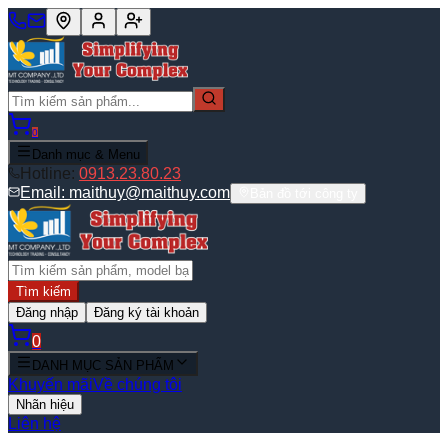
0
Danh mục & Menu
Hotline:
0913.23.80.23
Email:
maithuy@maithuy.com
Bản đồ tới công ty
Tìm kiếm
Đăng nhập
Đăng ký tài khoản
0
DANH MỤC SẢN PHẨM
Khuyến mãi
Về chúng tôi
Nhãn hiệu
Liên hệ