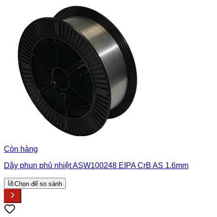
Còn hàng
Dây phun phủ nhiệt ASW100248 EIPA CrB AS 1.6mm
Chọn để so sánh