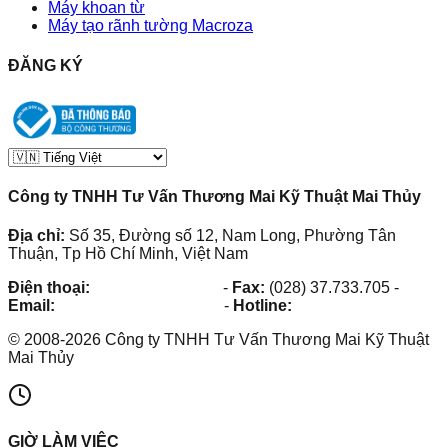
Máy khoan từ
Máy tạo rãnh tường Macroza
ĐĂNG KÝ
Công ty TNHH Tư Vấn Thương Mai Kỹ Thuật Mai Thủy
Địa chỉ:
Số 35, Đường số 12, Nam Long, Phường Tân
Thuận, Tp Hồ Chí Minh, Việt Nam
Điện thoại:
(028) 38.73.03.73
-
Fax:
(028) 37.733.705
-
Email:
maithuy@maithuy.com
-
Hotline:
0913.23.80.23
©
2008
-
2026
Công ty TNHH Tư Vấn Thương Mai Kỹ Thuật
Mai Thủy
GIỜ LÀM VIỆC