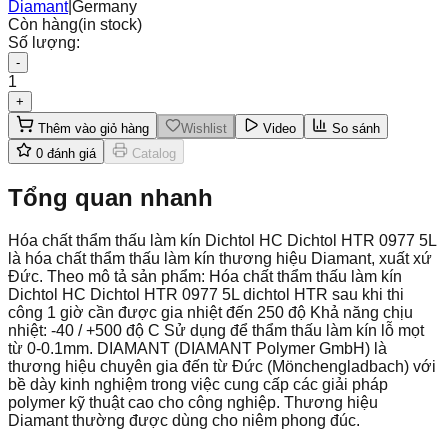
Diamant
|
Germany
Còn hàng
(in stock)
Số lượng:
-
1
+
Thêm vào giỏ hàng
Wishlist
Video
So sánh
0
đánh giá
Catalog
Tổng quan nhanh
Hóa chất thẩm thấu làm kín Dichtol HC Dichtol HTR 0977 5L
là hóa chất thẩm thấu làm kín thương hiệu Diamant, xuất xứ
Đức. Theo mô tả sản phẩm: Hóa chất thẩm thấu làm kín
Dichtol HC Dichtol HTR 0977 5L dichtol HTR sau khi thi
công 1 giờ cần được gia nhiệt đến 250 độ Khả năng chịu
nhiệt: -40 / +500 độ C Sử dụng để thẩm thấu làm kín lỗ mọt
từ 0-0.1mm. DIAMANT (DIAMANT Polymer GmbH) là
thương hiệu chuyên gia đến từ Đức (Mönchengladbach) với
bề dày kinh nghiệm trong việc cung cấp các giải pháp
polymer kỹ thuật cao cho công nghiệp. Thương hiệu
Diamant thường được dùng cho niêm phong đúc.