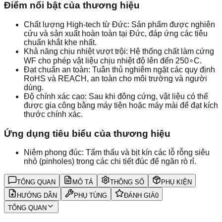
Điểm nổi bật của thương hiệu
Chất lượng High-tech từ Đức: Sản phẩm được nghiên
cứu và sản xuất hoàn toàn tại Đức, đáp ứng các tiêu
chuẩn khắt khe nhất.
Khả năng chịu nhiệt vượt trội: Hệ thống chất làm cứng
WF cho phép vật liệu chịu nhiệt độ lên đến 250∘C.
Đạt chuẩn an toàn: Tuân thủ nghiêm ngặt các quy định
RoHS và REACH, an toàn cho môi trường và người
dùng.
Độ chính xác cao: Sau khi đông cứng, vật liệu có thể
được gia công bằng máy tiện hoặc máy mài để đạt kích
thước chính xác.
Ứng dụng tiêu biểu của thương hiệu
Niêm phong đúc: Tẩm thấu và bịt kín các lỗ rỗng siêu
nhỏ (pinholes) trong các chi tiết đúc để ngăn rò rỉ.
TỔNG QUAN
MÔ TẢ
THÔNG SỐ
PHỤ KIỆN
HƯỚNG DẪN
PHỤ TÙNG
ĐÁNH GIÁ
0
TỔNG QUAN