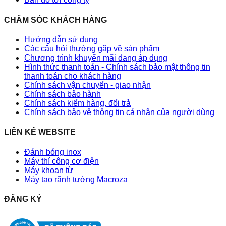
CHĂM SÓC KHÁCH HÀNG
Hướng dẫn sử dụng
Các câu hỏi thường gặp về sản phẩm
Chương trình khuyến mãi đang áp dụng
Hình thức thanh toán - Chính sách bảo mật thông tin
thanh toán cho khách hàng
Chính sách vận chuyển - giao nhận
Chính sách bảo hành
Chính sách kiểm hàng, đổi trả
Chính sách bảo vệ thông tin cá nhân của người dùng
LIÊN KẾ WEBSITE
Đánh bóng inox
Máy thí công cơ điện
Máy khoan từ
Máy tạo rãnh tường Macroza
ĐĂNG KÝ