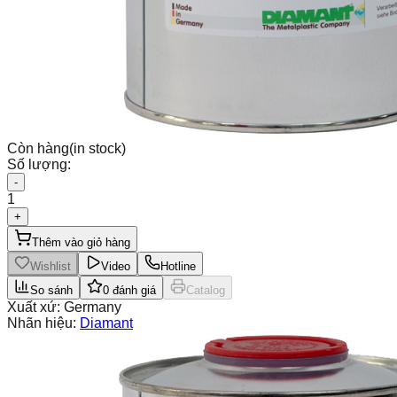
Còn hàng
(in stock)
Số lượng:
-
1
+
Thêm vào giỏ hàng
Wishlist
Video
Hotline
So sánh
0
đánh giá
Catalog
Xuất xứ:
Germany
Nhãn hiệu:
Diamant