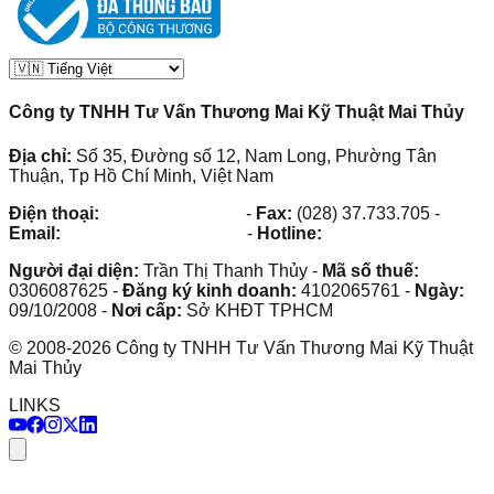
Công ty TNHH Tư Vấn Thương Mai Kỹ Thuật Mai Thủy
Địa chỉ:
Số 35, Đường số 12, Nam Long, Phường Tân
Thuận, Tp Hồ Chí Minh, Việt Nam
Điện thoại:
(028) 38.73.03.73
-
Fax:
(028) 37.733.705
-
Email:
maithuy@maithuy.com
-
Hotline:
0913.23.80.23
Người đại diện:
Trần Thị Thanh Thủy
-
Mã số thuế:
0306087625
-
Đăng ký kinh doanh:
4102065761
-
Ngày:
09/10/2008
-
Nơi cấp:
Sở KHĐT TPHCM
©
2008
-
2026
Công ty TNHH Tư Vấn Thương Mai Kỹ Thuật
Mai Thủy
LINKS