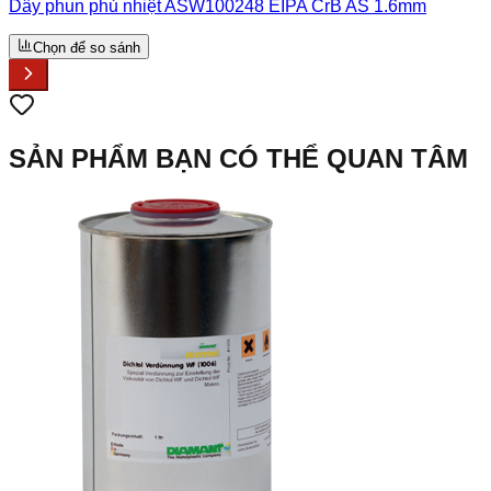
Dây phun phủ nhiệt ASW100248 EIPA CrB AS 1.6mm
Chọn để so sánh
SẢN PHẨM BẠN CÓ THỂ QUAN TÂM