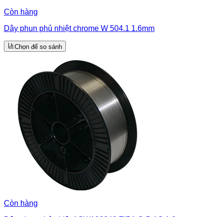
Còn hàng
Dây phun phủ nhiệt chrome W 504.1 1.6mm
Chọn để so sánh
Còn hàng