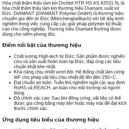
Hóa chất thẩm thấu làm kín Dichtol HTR HS AS #2531 5L là
hóa chất thẩm thấu làm kín thương hiệu Diamant, xuất xứ
Đức. DIAMANT (DIAMANT Polymer GmbH) là thương hiệu
chuyên gia đến từ Đức (Mönchengladbach) với bề dày kinh
nghiệm trong việc cung cấp các giải pháp polymer kỹ thuật
cao cho công nghiệp. Thương hiệu Diamant thường được
dùng cho niêm phong đúc.
Điểm nổi bật của thương hiệu
Chất lượng High-tech từ Đức: Sản phẩm được nghiên
cứu và sản xuất hoàn toàn tại Đức, đáp ứng các tiêu
chuẩn khắt khe nhất.
Khả năng chịu nhiệt vượt trội: Hệ thống chất làm cứng
WF cho phép vật liệu chịu nhiệt độ lên đến 250∘C.
Đạt chuẩn an toàn: Tuân thủ nghiêm ngặt các quy định
RoHS và REACH, an toàn cho môi trường và người
dùng.
Độ chính xác cao: Sau khi đông cứng, vật liệu có thể
được gia công bằng máy tiện hoặc máy mài để đạt kích
thước chính xác.
Ứng dụng tiêu biểu của thương hiệu