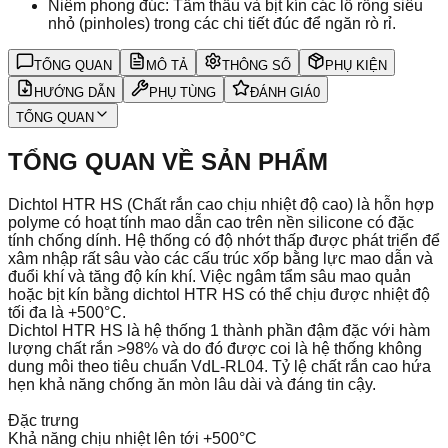
Niêm phong đúc: Tẩm thấu và bịt kín các lỗ rỗng siêu
nhỏ (pinholes) trong các chi tiết đúc để ngăn rò rỉ.
TỔNG QUAN
MÔ TẢ
THÔNG SỐ
PHỤ KIỆN
HƯỚNG DẪN
PHỤ TÙNG
ĐÁNH GIÁ
0
TỔNG QUAN
TỔNG QUAN VỀ SẢN PHẨM
Dichtol HTR HS (Chất rắn cao chịu nhiệt độ cao) là hỗn hợp
polyme có hoạt tính mao dẫn cao trên nền silicone có đặc
tính chống dính. Hệ thống có độ nhớt thấp được phát triển để
xâm nhập rất sâu vào các cấu trúc xốp bằng lực mao dẫn và
đuổi khí và tăng độ kín khí. Việc ngâm tẩm sâu mao quản
hoặc bịt kín bằng dichtol HTR HS có thể chịu được nhiệt độ
tối đa là +500°C.
Dichtol HTR HS là hệ thống 1 thành phần đậm đặc với hàm
lượng chất rắn >98% và do đó được coi là hệ thống không
dung môi theo tiêu chuẩn VdL-RL04. Tỷ lệ chất rắn cao hứa
hẹn khả năng chống ăn mòn lâu dài và đáng tin cậy.
Đặc trưng
Khả năng chịu nhiệt lên tới +500°C