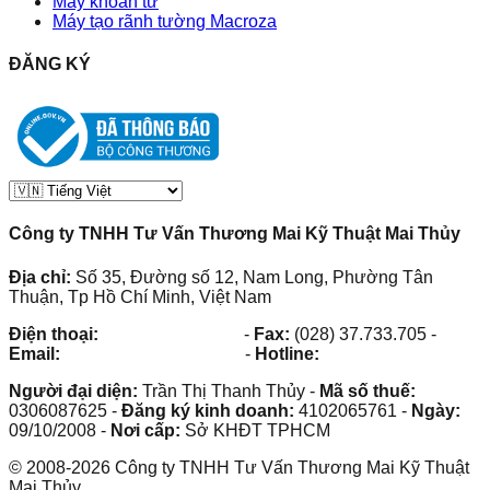
Máy khoan từ
Máy tạo rãnh tường Macroza
ĐĂNG KÝ
Công ty TNHH Tư Vấn Thương Mai Kỹ Thuật Mai Thủy
Địa chỉ:
Số 35, Đường số 12, Nam Long, Phường Tân
Thuận, Tp Hồ Chí Minh, Việt Nam
Điện thoại:
(028) 38.73.03.73
-
Fax:
(028) 37.733.705
-
Email:
maithuy@maithuy.com
-
Hotline:
0913.23.80.23
Người đại diện:
Trần Thị Thanh Thủy
-
Mã số thuế:
0306087625
-
Đăng ký kinh doanh:
4102065761
-
Ngày:
09/10/2008
-
Nơi cấp:
Sở KHĐT TPHCM
©
2008
-
2026
Công ty TNHH Tư Vấn Thương Mai Kỹ Thuật
Mai Thủy