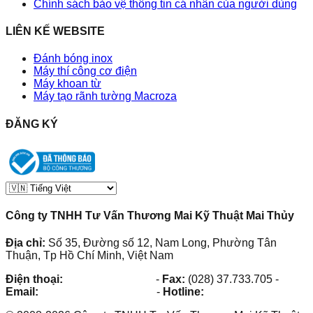
Chính sách bảo vệ thông tin cá nhân của người dùng
LIÊN KẾ WEBSITE
Đánh bóng inox
Máy thí công cơ điện
Máy khoan từ
Máy tạo rãnh tường Macroza
ĐĂNG KÝ
Công ty TNHH Tư Vấn Thương Mai Kỹ Thuật Mai Thủy
Địa chỉ:
Số 35, Đường số 12, Nam Long, Phường Tân
Thuận, Tp Hồ Chí Minh, Việt Nam
Điện thoại:
(028) 38.73.03.73
-
Fax:
(028) 37.733.705
-
Email:
maithuy@maithuy.com
-
Hotline:
0913.23.80.23