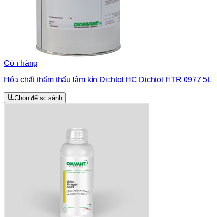
Còn hàng
Hóa chất thẩm thấu làm kín Dichtol HC Dichtol HTR 0977 5L
Chọn để so sánh