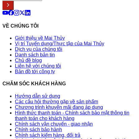
VỀ CHÚNG TÔI
Giới thiệu về Mai Thủy
Vị trí Tuyển dụng/Thực tập của Mai Thủy
Dịch vụ của chúng tôi
Danh sách bản tin
Chủ đề blog
Liên hệ với chúng tôi
Bản đồ tới công ty
CHĂM SÓC KHÁCH HÀNG
Hướng dẫn sử dụng
Các câu hỏi thường gặp về sản phẩm
Chương trình khuyến mãi đang áp dụng
Hình thức thanh toán - Chính sách bảo mật thông tin
thanh toán cho khách hàng
Chính sách vận chuyển - giao nhận
Chính sách bảo hành
Chính sách kiểm hàng, đổi trả