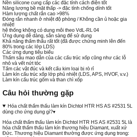
Nền silicone cung cấp các đặc tính cách điện tốt
Năng lượng bề mặt thấp -> đặc tính chống dính tốt
Hàm lượng chất rắn cao >98%
Đóng rắn nhanh ở nhiệt độ phòng / Không cần ủ hoặc gia
nhiệt!
hệ thống không có dung môi theo VdL-RL 04
Ứng dụng dễ dàng, sẵn sàng để sử dụng
Khả năng thẩm thấu rất tốt (đã được chứng minh lên đến
80% trong các lớp LDS)
Các ứng dụng tiêu biểu
Thấm sâu mao dẫn của các cấu trúc xốp cũng như các lỗ
nhỏ và vết nứt tóc
Tẩm các vật đúc và kết cấu kim loại bị rò rỉ
Làm kín cấu trúc xốp lớp phủ nhiệt (LDS, APS, HVOF, v.v.)
Làm kín cấu trúc gốm và than chì xốp
Câu hỏi thường gặp
Hóa chất thẩm thấu làm kín Dichtol HTR HS AS #2531 5L
dùng cho ứng dụng gì?
▾
Hóa chất thẩm thấu làm kín Dichtol HTR HS AS #2531 5L là
hóa chất thẩm thấu làm kín thương hiệu Diamant, xuất xứ
Đức. Thương hiệu Diamant thường được ứng dụng trong: