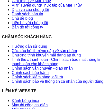
Giới thiệu về Mai Thủy
Vị trí Tuyển dụng/Thực tập của Mai Thủy
Dịch vụ của chúng tôi
Danh sách bản tin
Chủ đề blog
Liên hệ với chúng tôi
Bản đồ tới công ty
CHĂM SÓC KHÁCH HÀNG
Hướng dẫn sử dụng
Các câu hỏi thường gặp về sản phẩm
Chương trình khuyến mãi đang áp dụng
Hình thức thanh toán - Chính sách bảo mật thông tin
thanh toán cho khách hàng
Chính sách vận chuyển - giao nhận
Chính sách bảo hành
Chính sách kiểm hàng, đổi trả
Chính sách bảo vệ thông tin cá nhân của người dùng
LIÊN KẾ WEBSITE
Đánh bóng inox
Máy thí công cơ điện