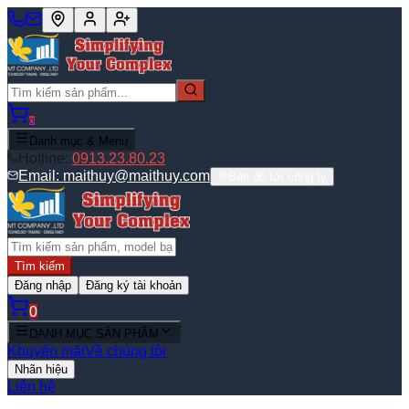
0
Danh mục & Menu
Hotline:
0913.23.80.23
Email:
maithuy@maithuy.com
Bản đồ tới công ty
Tìm kiếm
Đăng nhập
Đăng ký tài khoản
0
DANH MỤC SẢN PHẨM
Khuyến mãi
Về chúng tôi
Nhãn hiệu
Liên hệ