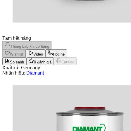
Tạm hết hàng
Thông báo khi có hàng
Wishlist
Video
Hotline
So sánh
0
đánh giá
Catalog
Xuất xứ:
Germany
Nhãn hiệu:
Diamant