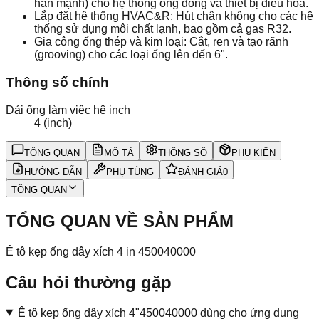
hàn mạnh) cho hệ thống ống đồng và thiết bị điều hòa.
Lắp đặt hệ thống HVAC&R: Hút chân không cho các hệ
thống sử dụng môi chất lạnh, bao gồm cả gas R32.
Gia công ống thép và kim loại: Cắt, ren và tạo rãnh
(grooving) cho các loại ống lên đến 6".
Thông số chính
Dải ống làm việc hệ inch
4 (inch)
TỔNG QUAN
MÔ TẢ
THÔNG SỐ
PHỤ KIỆN
HƯỚNG DẪN
PHỤ TÙNG
ĐÁNH GIÁ
0
TỔNG QUAN
TỔNG QUAN VỀ SẢN PHẨM
Ê tô kẹp ống dây xích 4 in 450040000
Câu hỏi thường gặp
Ê tô kẹp ống dây xích 4"450040000 dùng cho ứng dụng