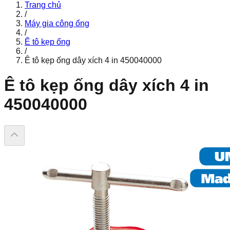
Trang chủ
/
Máy gia công ống
/
Ê tô kẹp ống
/
Ê tô kẹp ống dây xích 4 in 450040000
Ê tô kẹp ống dây xích 4 in
450040000