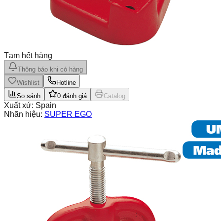
Tạm hết hàng
Thông báo khi có hàng
Wishlist
Hotline
So sánh
0
đánh giá
Catalog
Xuất xứ:
Spain
Nhãn hiệu:
SUPER EGO