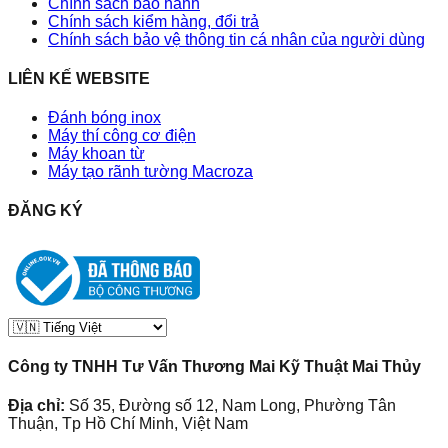
Chính sách bảo hành
Chính sách kiểm hàng, đổi trả
Chính sách bảo vệ thông tin cá nhân của người dùng
LIÊN KẾ WEBSITE
Đánh bóng inox
Máy thí công cơ điện
Máy khoan từ
Máy tạo rãnh tường Macroza
ĐĂNG KÝ
Công ty TNHH Tư Vấn Thương Mai Kỹ Thuật Mai Thủy
Địa chỉ:
Số 35, Đường số 12, Nam Long, Phường Tân
Thuận, Tp Hồ Chí Minh, Việt Nam