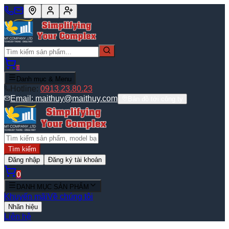
0
Danh mục & Menu
Hotline:
0913.23.80.23
Email:
maithuy@maithuy.com
Bản đồ tới công ty
Tìm kiếm
Đăng nhập
Đăng ký tài khoản
0
DANH MỤC SẢN PHẨM
Khuyến mãi
Về chúng tôi
Nhãn hiệu
Liên hệ