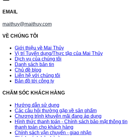
EMAIL
maithuy@maithuy.com
VỀ CHÚNG TÔI
Giới thiệu về Mai Thủy
Vị trí Tuyển dụng/Thực tập của Mai Thủy
Dịch vụ của chúng tôi
Danh sách bản tin
Chủ đề blog
Liên hệ với chúng tôi
Bản đồ tới công ty
CHĂM SÓC KHÁCH HÀNG
Hướng dẫn sử dụng
Các câu hỏi thường gặp về sản phẩm
Chương trình khuyến mãi đang áp dụng
Hình thức thanh toán - Chính sách bảo mật thông tin
thanh toán cho khách hàng
Chính sách vận chuyển - giao nhận