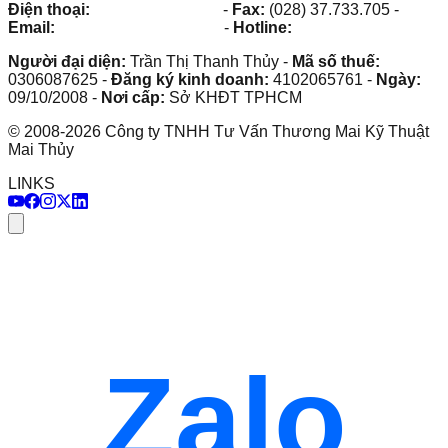
Điện thoại:
(028) 38.73.03.73
-
Fax:
(028) 37.733.705
-
Email:
maithuy@maithuy.com
-
Hotline:
0913.23.80.23
Người đại diện:
Trần Thị Thanh Thủy
-
Mã số thuế:
0306087625
-
Đăng ký kinh doanh:
4102065761
-
Ngày:
09/10/2008
-
Nơi cấp:
Sở KHĐT TPHCM
©
2008
-
2026
Công ty TNHH Tư Vấn Thương Mai Kỹ Thuật
Mai Thủy
LINKS
Zalo