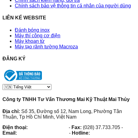
Chính sách kiểm hàng, đổi trả
Chính sách bảo vệ thông tin cá nhân của người dùng
LIÊN KẾ WEBSITE
Đánh bóng inox
Máy thí công cơ điện
Máy khoan từ
Máy tạo rãnh tường Macroza
ĐĂNG KÝ
Công ty TNHH Tư Vấn Thương Mai Kỹ Thuật Mai Thủy
Địa chỉ:
Số 35, Đường số 12, Nam Long, Phường Tân
Thuận, Tp Hồ Chí Minh, Việt Nam
Điện thoại:
(028) 38.73.03.73
-
Fax:
(028) 37.733.705
-
Email:
maithuy@maithuy.com
-
Hotline:
0913.23.80.23