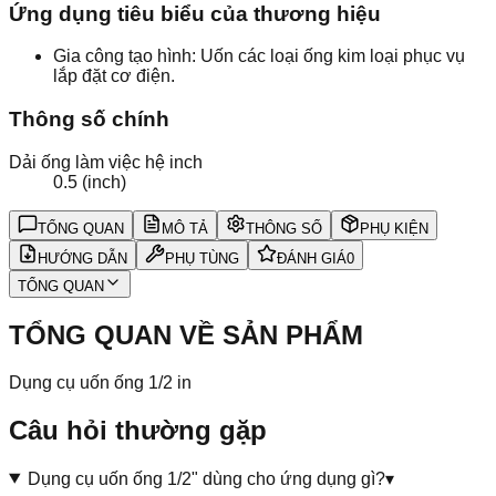
Ứng dụng tiêu biểu của thương hiệu
Gia công tạo hình: Uốn các loại ống kim loại phục vụ
lắp đặt cơ điện.
Thông số chính
Dải ống làm việc hệ inch
0.5 (inch)
TỔNG QUAN
MÔ TẢ
THÔNG SỐ
PHỤ KIỆN
HƯỚNG DẪN
PHỤ TÙNG
ĐÁNH GIÁ
0
TỔNG QUAN
TỔNG QUAN VỀ SẢN PHẨM
Dụng cụ uốn ống 1/2 in
Câu hỏi thường gặp
Dụng cụ uốn ống 1/2" dùng cho ứng dụng gì?
▾