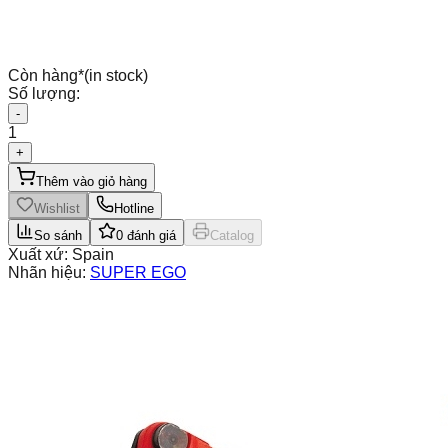
Còn hàng
*
(in stock)
Số lượng:
-
1
+
Thêm vào giỏ hàng
Wishlist
Hotline
So sánh
0
đánh giá
Catalog
Xuất xứ:
Spain
Nhãn hiệu:
SUPER EGO