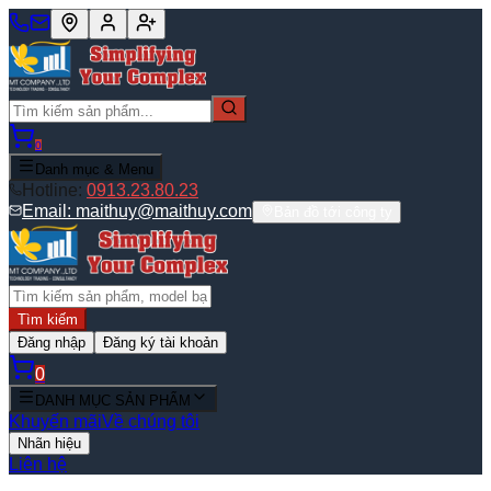
0
Danh mục & Menu
Hotline:
0913.23.80.23
Email:
maithuy@maithuy.com
Bản đồ tới công ty
Tìm kiếm
Đăng nhập
Đăng ký tài khoản
0
DANH MỤC SẢN PHẨM
Khuyến mãi
Về chúng tôi
Nhãn hiệu
Liên hệ