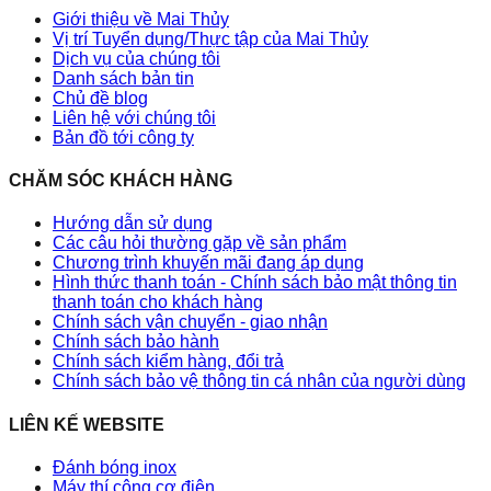
Giới thiệu về Mai Thủy
Vị trí Tuyển dụng/Thực tập của Mai Thủy
Dịch vụ của chúng tôi
Danh sách bản tin
Chủ đề blog
Liên hệ với chúng tôi
Bản đồ tới công ty
CHĂM SÓC KHÁCH HÀNG
Hướng dẫn sử dụng
Các câu hỏi thường gặp về sản phẩm
Chương trình khuyến mãi đang áp dụng
Hình thức thanh toán - Chính sách bảo mật thông tin
thanh toán cho khách hàng
Chính sách vận chuyển - giao nhận
Chính sách bảo hành
Chính sách kiểm hàng, đổi trả
Chính sách bảo vệ thông tin cá nhân của người dùng
LIÊN KẾ WEBSITE
Đánh bóng inox
Máy thí công cơ điện