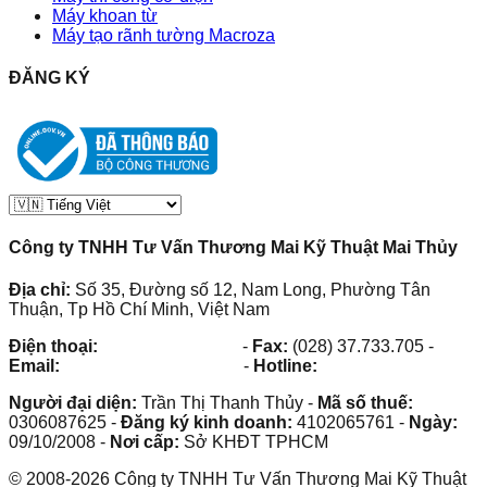
Máy khoan từ
Máy tạo rãnh tường Macroza
ĐĂNG KÝ
Công ty TNHH Tư Vấn Thương Mai Kỹ Thuật Mai Thủy
Địa chỉ:
Số 35, Đường số 12, Nam Long, Phường Tân
Thuận, Tp Hồ Chí Minh, Việt Nam
Điện thoại:
(028) 38.73.03.73
-
Fax:
(028) 37.733.705
-
Email:
maithuy@maithuy.com
-
Hotline:
0913.23.80.23
Người đại diện:
Trần Thị Thanh Thủy
-
Mã số thuế:
0306087625
-
Đăng ký kinh doanh:
4102065761
-
Ngày:
09/10/2008
-
Nơi cấp:
Sở KHĐT TPHCM
©
2008
-
2026
Công ty TNHH Tư Vấn Thương Mai Kỹ Thuật