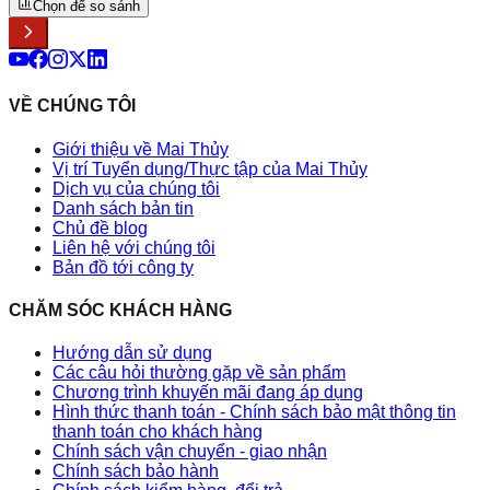
Chọn để so sánh
VỀ CHÚNG TÔI
Giới thiệu về Mai Thủy
Vị trí Tuyển dụng/Thực tập của Mai Thủy
Dịch vụ của chúng tôi
Danh sách bản tin
Chủ đề blog
Liên hệ với chúng tôi
Bản đồ tới công ty
CHĂM SÓC KHÁCH HÀNG
Hướng dẫn sử dụng
Các câu hỏi thường gặp về sản phẩm
Chương trình khuyến mãi đang áp dụng
Hình thức thanh toán - Chính sách bảo mật thông tin
thanh toán cho khách hàng
Chính sách vận chuyển - giao nhận
Chính sách bảo hành