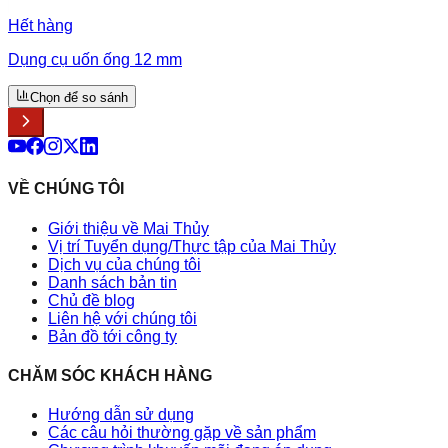
Hết hàng
Dụng cụ uốn ống 12 mm
Chọn để so sánh
VỀ CHÚNG TÔI
Giới thiệu về Mai Thủy
Vị trí Tuyển dụng/Thực tập của Mai Thủy
Dịch vụ của chúng tôi
Danh sách bản tin
Chủ đề blog
Liên hệ với chúng tôi
Bản đồ tới công ty
CHĂM SÓC KHÁCH HÀNG
Hướng dẫn sử dụng
Các câu hỏi thường gặp về sản phẩm