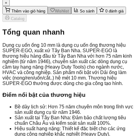
+
Thêm vào giỏ hàng
Wishlist
So sánh
0
đánh giá
Catalog
Tổng quan nhanh
Dụng cụ uốn ống 10 mm là dụng cụ uốn ống thương hiệu
SUPER-EGO, xuất xứ Tây Ban Nha. SUPER-EGO là
thương hiệu hàng đầu từ Tây Ban Nha với hơn 75 năm kinh
nghiệm (từ năm 1946), chuyên sản xuất các dòng dụng cụ
cầm tay hạng nặng (Heavy Duty Tools) cho ngành nước,
HVAC và công nghiệp. Sản phẩm nổi bật với Dải ống làm
việc (nong/ren/uốn/cắt..) hệ mét 10 mm. Thương hiệu
SUPER-EGO thường được dùng cho gia công tạo hình.
Điểm nổi bật của thương hiệu
Bề dày lịch sử: Hơn 75 năm chuyên môn trong lĩnh vực
sản xuất dụng cụ từ năm 1946.
Sản xuất tại Tây Ban Nha: Đảm bảo chất lượng tiêu
chuẩn Châu Âu và kiểm soát sản xuất 100%.
Hiệu suất hạng nặng: Thiết kế đặc biệt cho các ứng
dụng công nghiệp khắc nghiệt (Heavy Duty).