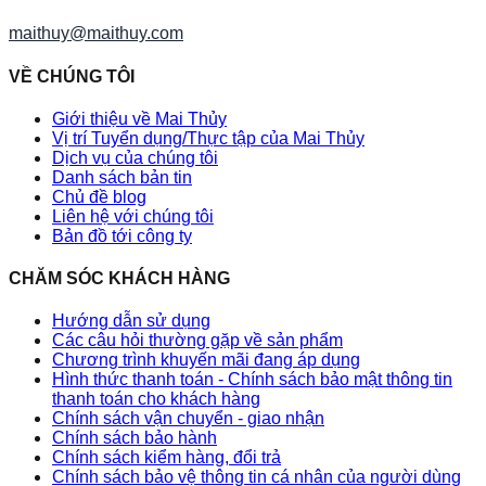
maithuy@maithuy.com
VỀ CHÚNG TÔI
Giới thiệu về Mai Thủy
Vị trí Tuyển dụng/Thực tập của Mai Thủy
Dịch vụ của chúng tôi
Danh sách bản tin
Chủ đề blog
Liên hệ với chúng tôi
Bản đồ tới công ty
CHĂM SÓC KHÁCH HÀNG
Hướng dẫn sử dụng
Các câu hỏi thường gặp về sản phẩm
Chương trình khuyến mãi đang áp dụng
Hình thức thanh toán - Chính sách bảo mật thông tin
thanh toán cho khách hàng
Chính sách vận chuyển - giao nhận
Chính sách bảo hành
Chính sách kiểm hàng, đổi trả
Chính sách bảo vệ thông tin cá nhân của người dùng