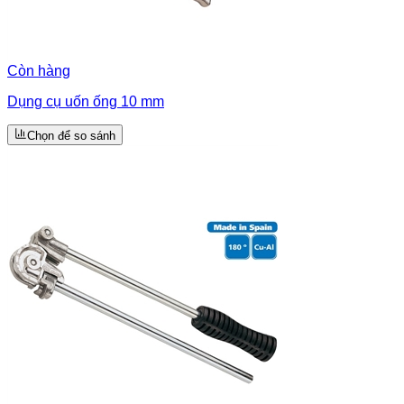
Còn hàng
Dụng cụ uốn ống 10 mm
Chọn để so sánh