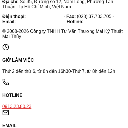
Địa chỉ:
Số 35, Đường số 12, Nam Long, Phường Tân
Thuận, Tp Hồ Chí Minh, Việt Nam
Điện thoại:
(028) 38.73.03.73
-
Fax:
(028) 37.733.705
-
Email:
maithuy@maithuy.com
-
Hotline:
0913.23.80.23
©
2008
-
2026
Công ty TNHH Tư Vấn Thương Mai Kỹ Thuật
Mai Thủy
GIỜ LÀM VIỆC
Thứ 2 đến thứ 6, từ 8h đến 16h30-Thứ 7, từ 8h đến 12h
HOTLINE
0913.23.80.23
EMAIL