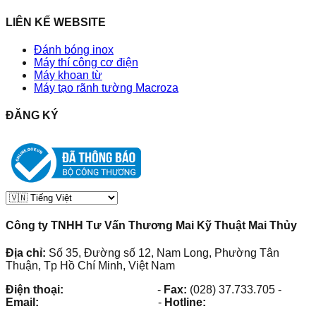
LIÊN KẾ WEBSITE
Đánh bóng inox
Máy thí công cơ điện
Máy khoan từ
Máy tạo rãnh tường Macroza
ĐĂNG KÝ
Công ty TNHH Tư Vấn Thương Mai Kỹ Thuật Mai Thủy
Địa chỉ:
Số 35, Đường số 12, Nam Long, Phường Tân
Thuận, Tp Hồ Chí Minh, Việt Nam
Điện thoại:
(028) 38.73.03.73
-
Fax:
(028) 37.733.705
-
Email:
maithuy@maithuy.com
-
Hotline:
0913.23.80.23