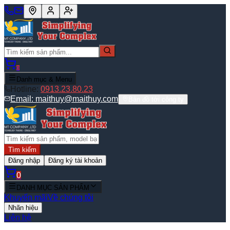
0
Danh mục & Menu
Hotline:
0913.23.80.23
Email:
maithuy@maithuy.com
Bản đồ tới công ty
Tìm kiếm
Đăng nhập
Đăng ký tài khoản
0
DANH MỤC SẢN PHẨM
Khuyến mãi
Về chúng tôi
Nhãn hiệu
Liên hệ