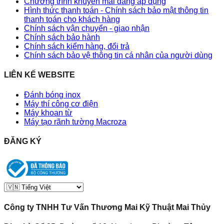
Chương trình khuyến mãi đang áp dụng
Hình thức thanh toán - Chính sách bảo mật thông tin
thanh toán cho khách hàng
Chính sách vận chuyển - giao nhận
Chính sách bảo hành
Chính sách kiểm hàng, đổi trả
Chính sách bảo vệ thông tin cá nhân của người dùng
LIÊN KẾ WEBSITE
Đánh bóng inox
Máy thí công cơ điện
Máy khoan từ
Máy tạo rãnh tường Macroza
ĐĂNG KÝ
Công ty TNHH Tư Vấn Thương Mai Kỹ Thuật Mai Thủy