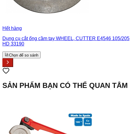
Hết hàng
Dụng cụ cắt ống cầm tay WHEEL, CUTTER E4546 105/205
HD 33190
Chọn để so sánh
SẢN PHẨM BẠN CÓ THỂ QUAN TÂM