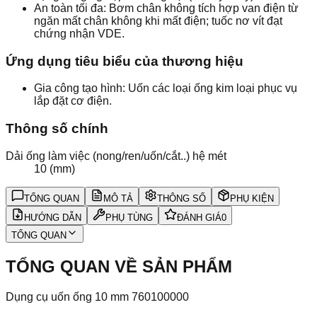
An toàn tối đa: Bơm chân không tích hợp van điện từ
ngăn mất chân không khi mất điện; tuốc nơ vít đạt
chứng nhận VDE.
Ứng dụng tiêu biểu của thương hiệu
Gia công tạo hình: Uốn các loại ống kim loại phục vụ
lắp đặt cơ điện.
Thông số chính
Dải ống làm việc (nong/ren/uốn/cắt..) hệ mét
10 (mm)
TỔNG QUAN
MÔ TẢ
THÔNG SỐ
PHỤ KIỆN
HƯỚNG DẪN
PHỤ TÙNG
ĐÁNH GIÁ
0
TỔNG QUAN
TỔNG QUAN VỀ SẢN PHẨM
Dụng cụ uốn ống 10 mm 760100000