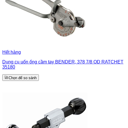
Hết hàng
Dụng cụ uốn ống cầm tay BENDER, 378 7/8 OD RATCHET
35180
Chọn để so sánh