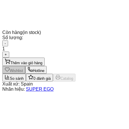
Còn hàng
(in stock)
Số lượng:
-
1
+
Thêm vào giỏ hàng
Wishlist
Hotline
So sánh
0
đánh giá
Catalog
Xuất xứ:
Spain
Nhãn hiệu:
SUPER EGO