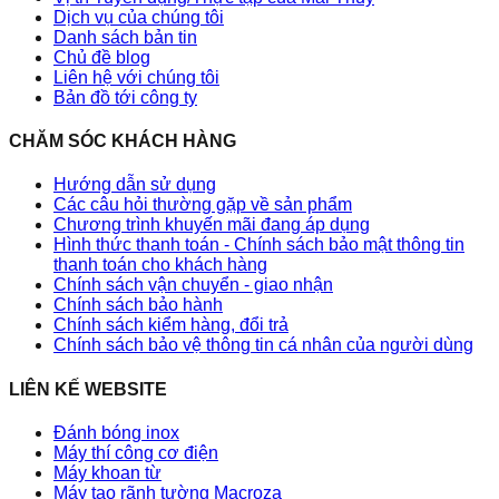
Dịch vụ của chúng tôi
Danh sách bản tin
Chủ đề blog
Liên hệ với chúng tôi
Bản đồ tới công ty
CHĂM SÓC KHÁCH HÀNG
Hướng dẫn sử dụng
Các câu hỏi thường gặp về sản phẩm
Chương trình khuyến mãi đang áp dụng
Hình thức thanh toán - Chính sách bảo mật thông tin
thanh toán cho khách hàng
Chính sách vận chuyển - giao nhận
Chính sách bảo hành
Chính sách kiểm hàng, đổi trả
Chính sách bảo vệ thông tin cá nhân của người dùng
LIÊN KẾ WEBSITE
Đánh bóng inox
Máy thí công cơ điện
Máy khoan từ
Máy tạo rãnh tường Macroza