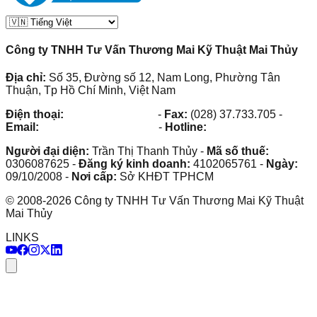
Công ty TNHH Tư Vấn Thương Mai Kỹ Thuật Mai Thủy
Địa chỉ:
Số 35, Đường số 12, Nam Long, Phường Tân
Thuận, Tp Hồ Chí Minh, Việt Nam
Điện thoại:
(028) 38.73.03.73
-
Fax:
(028) 37.733.705
-
Email:
maithuy@maithuy.com
-
Hotline:
0913.23.80.23
Người đại diện:
Trần Thị Thanh Thủy
-
Mã số thuế:
0306087625
-
Đăng ký kinh doanh:
4102065761
-
Ngày:
09/10/2008
-
Nơi cấp:
Sở KHĐT TPHCM
©
2008
-
2026
Công ty TNHH Tư Vấn Thương Mai Kỹ Thuật
Mai Thủy
LINKS