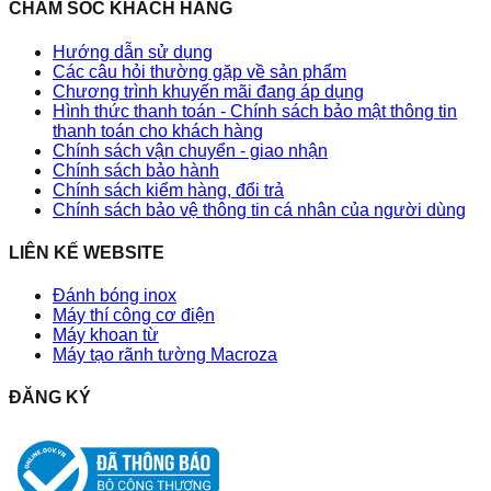
CHĂM SÓC KHÁCH HÀNG
Hướng dẫn sử dụng
Các câu hỏi thường gặp về sản phẩm
Chương trình khuyến mãi đang áp dụng
Hình thức thanh toán - Chính sách bảo mật thông tin
thanh toán cho khách hàng
Chính sách vận chuyển - giao nhận
Chính sách bảo hành
Chính sách kiểm hàng, đổi trả
Chính sách bảo vệ thông tin cá nhân của người dùng
LIÊN KẾ WEBSITE
Đánh bóng inox
Máy thí công cơ điện
Máy khoan từ
Máy tạo rãnh tường Macroza
ĐĂNG KÝ