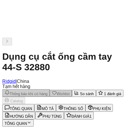
Dụng cụ cắt ống cầm tay
44-S 32880
Ridgid
|
China
Tạm hết hàng
Thông báo khi có hàng
Wishlist
So sánh
1
đánh giá
Catalog
TỔNG QUAN
MÔ TẢ
THÔNG SỐ
PHỤ KIỆN
HƯỚNG DẪN
PHỤ TÙNG
ĐÁNH GIÁ
1
TỔNG QUAN