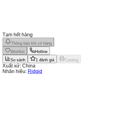
Tạm hết hàng
Thông báo khi có hàng
Wishlist
Hotline
So sánh
1
đánh giá
Catalog
Xuất xứ:
China
Nhãn hiệu:
Ridgid