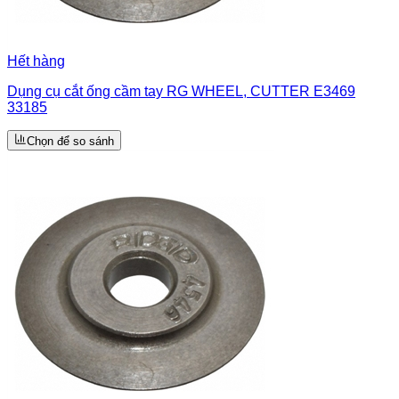
Hết hàng
Dụng cụ cắt ống cầm tay RG WHEEL, CUTTER E3469
33185
Chọn để so sánh