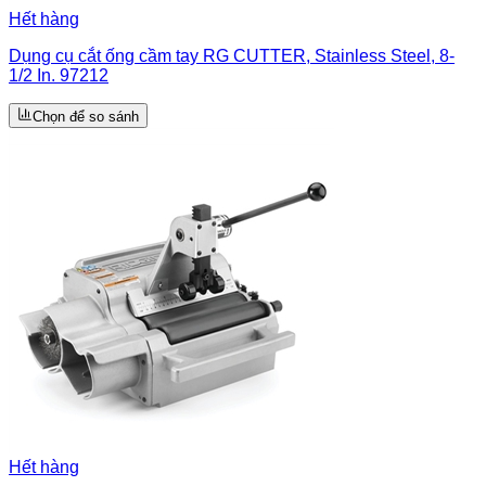
Hết hàng
Dụng cụ cắt ống cầm tay RG CUTTER, Stainless Steel, 8-
1/2 In. 97212
Chọn để so sánh
Hết hàng