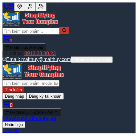
0
Danh mục & Menu
Hotline:
0913.23.80.23
Email:
maithuy@maithuy.com
Bản đồ tới công ty
Tìm kiếm
Đăng nhập
Đăng ký tài khoản
0
DANH MỤC SẢN PHẨM
Khuyến mãi
Về chúng tôi
Nhãn hiệu
Liên hệ