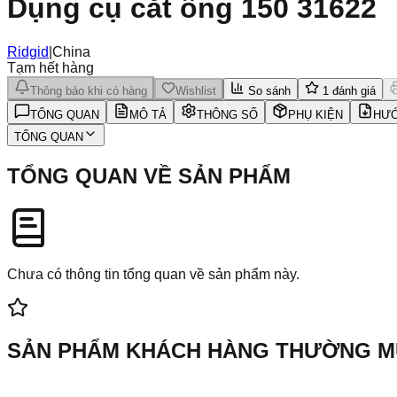
Dụng cụ cắt ống 150 31622
Ridgid
|
China
Tạm hết hàng
Thông báo khi có hàng
Wishlist
So sánh
1
đánh giá
TỔNG QUAN
MÔ TẢ
THÔNG SỐ
PHỤ KIỆN
HƯỚ
TỔNG QUAN
TỔNG QUAN VỀ SẢN PHẨM
Chưa có thông tin tổng quan về sản phẩm này.
SẢN PHẨM KHÁCH HÀNG THƯỜNG 