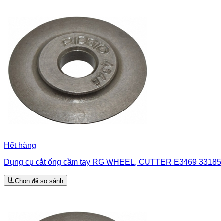
Hết hàng
Dụng cụ cắt ống cầm tay RG WHEEL, CUTTER E3469 33185
Chọn để so sánh