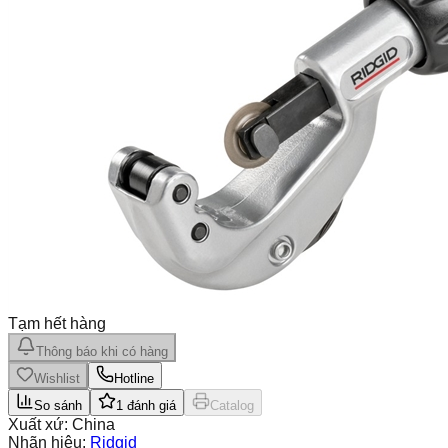
Tạm hết hàng
Thông báo khi có hàng
Wishlist
Hotline
So sánh
1
đánh giá
Catalog
Xuất xứ:
China
Nhãn hiệu:
Ridgid