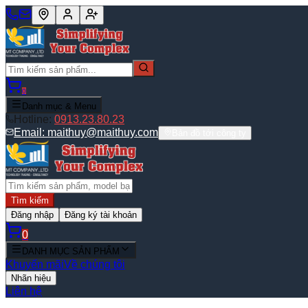
0
Danh mục & Menu
Hotline:
0913.23.80.23
Email:
maithuy@maithuy.com
Bản đồ tới công ty
Tìm kiếm
Đăng nhập
Đăng ký tài khoản
0
DANH MỤC SẢN PHẨM
Khuyến mãi
Về chúng tôi
Nhãn hiệu
Liên hệ