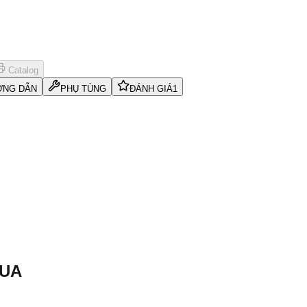
Catalog
NG DẪN
PHỤ TÙNG
ĐÁNH GIÁ
1
MUA