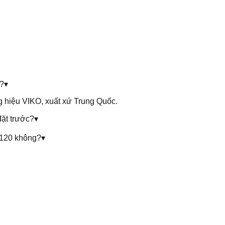
?
▾
hiệu VIKO, xuất xứ Trung Quốc.
ặt trước?
▾
P120 không?
▾