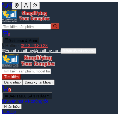
0
Danh mục & Menu
Hotline:
0913.23.80.23
Email:
maithuy@maithuy.com
Bản đồ tới công ty
Tìm kiếm
Đăng nhập
Đăng ký tài khoản
0
DANH MỤC SẢN PHẨM
Khuyến mãi
Về chúng tôi
Nhãn hiệu
Liên hệ