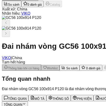
So sánh
0
đánh giá
Catalog
Xuất xứ:
China
Nhãn hiệu:
VIKO
Đai nhám vòng GC56 100x91
VIKO
|
China
Tạm hết hàng
Thông báo khi có hàng
Wishlist
So sánh
0
đánh giá
Tổng quan nhanh
Đai nhám vòng GC56 100x914 P120 là đai nhám vòng thương 
TỔNG QUAN
MÔ TẢ
THÔNG SỐ
PHỤ KIỆN
HƯỚ
TỔNG QUAN