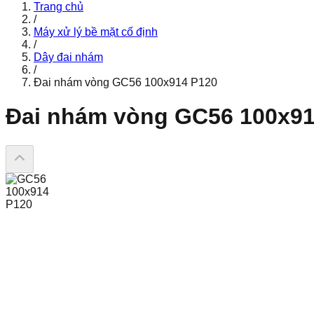
Trang chủ
/
Máy xử lý bề mặt cố định
/
Dây đai nhám
/
Đai nhám vòng GC56 100x914 P120
Đai nhám vòng GC56 100x91