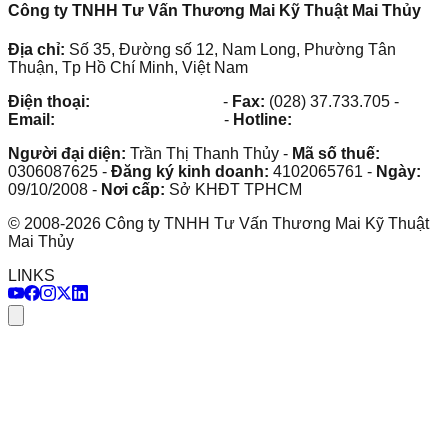
Công ty TNHH Tư Vấn Thương Mai Kỹ Thuật Mai Thủy
Địa chỉ:
Số 35, Đường số 12, Nam Long, Phường Tân
Thuận, Tp Hồ Chí Minh, Việt Nam
Điện thoại:
(028) 38.73.03.73
-
Fax:
(028) 37.733.705
-
Email:
maithuy@maithuy.com
-
Hotline:
0913.23.80.23
Người đại diện:
Trần Thị Thanh Thủy
-
Mã số thuế:
0306087625
-
Đăng ký kinh doanh:
4102065761
-
Ngày:
09/10/2008
-
Nơi cấp:
Sở KHĐT TPHCM
©
2008
-
2026
Công ty TNHH Tư Vấn Thương Mai Kỹ Thuật
Mai Thủy
LINKS