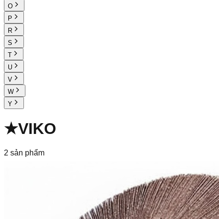
O
P
R
S
T
U
V
W
Y
★
VIKO
2
sản phẩm