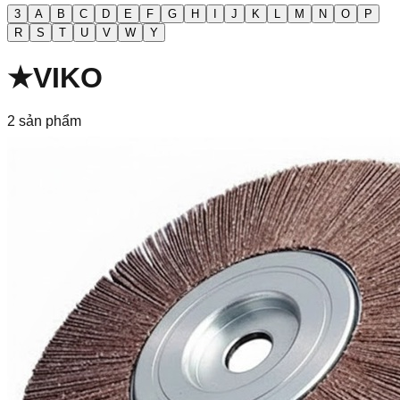
3
A
B
C
D
E
F
G
H
I
J
K
L
M
N
O
P
R
S
T
U
V
W
Y
★
VIKO
2
sản phẩm