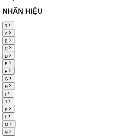
NHÃN HIỆU
3
A
B
C
D
E
F
G
H
I
J
K
L
M
N