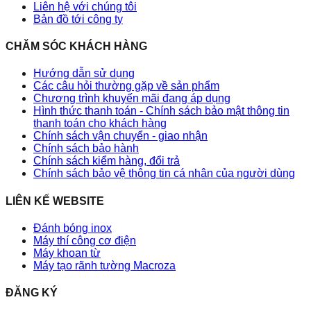
Liên hệ với chúng tôi
Bản đồ tới công ty
CHĂM SÓC KHÁCH HÀNG
Hướng dẫn sử dụng
Các câu hỏi thường gặp về sản phẩm
Chương trình khuyến mãi đang áp dụng
Hình thức thanh toán - Chính sách bảo mật thông tin
thanh toán cho khách hàng
Chính sách vận chuyển - giao nhận
Chính sách bảo hành
Chính sách kiểm hàng, đổi trả
Chính sách bảo vệ thông tin cá nhân của người dùng
LIÊN KẾ WEBSITE
Đánh bóng inox
Máy thí công cơ điện
Máy khoan từ
Máy tạo rãnh tường Macroza
ĐĂNG KÝ