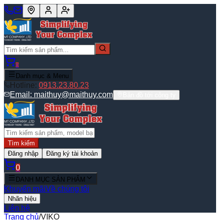
0
Danh mục & Menu
Hotline:
0913.23.80.23
Email:
maithuy@maithuy.com
Bản đồ tới công ty
Tìm kiếm
Đăng nhập
Đăng ký tài khoản
0
DANH MỤC SẢN PHẨM
Khuyến mãi
Về chúng tôi
Nhãn hiệu
Liên hệ
Trang chủ
/
VIKO