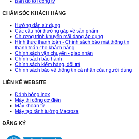
Bản đồ tới công ty
CHĂM SÓC KHÁCH HÀNG
Hướng dẫn sử dụng
Các câu hỏi thường gặp về sản phẩm
Chương trình khuyến mãi đang áp dụng
Hình thức thanh toán - Chính sách bảo mật thông tin
thanh toán cho khách hàng
Chính sách vận chuyển - giao nhận
Chính sách bảo hành
Chính sách kiểm hàng, đổi trả
Chính sách bảo vệ thông tin cá nhân của người dùng
LIÊN KẾ WEBSITE
Đánh bóng inox
Máy thí công cơ điện
Máy khoan từ
Máy tạo rãnh tường Macroza
ĐĂNG KÝ