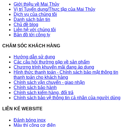
Giới thiệu về Mai Thủy
Vị trí Tuyển dụng/Thực tập của Mai Thủy
Dịch vụ của chúng tôi
Danh sách bản tin
Chủ đề blog
Liên hệ với chúng tôi
Bản đồ tới công ty
CHĂM SÓC KHÁCH HÀNG
Hướng dẫn sử dụng
Các câu hỏi thường gặp về sản phẩm
Chương trình khuyến mãi đang áp dụng
Hình thức thanh toán - Chính sách bảo mật thông tin
thanh toán cho khách hàng
Chính sách vận chuyển - giao nhận
Chính sách bảo hành
Chính sách kiểm hàng, đổi trả
Chính sách bảo vệ thông tin cá nhân của người dùng
LIÊN KẾ WEBSITE
Đánh bóng inox
Máy thí công cơ điện