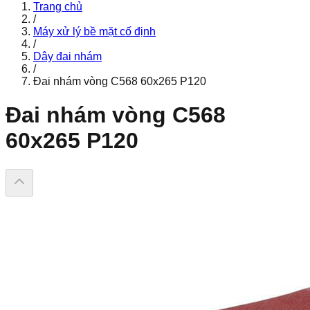
Trang chủ
/
Máy xử lý bề mặt cố định
/
Dây đai nhám
/
Đai nhám vòng C568 60x265 P120
Đai nhám vòng C568
60x265 P120