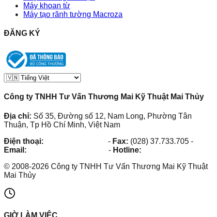
Máy khoan từ
Máy tạo rãnh tường Macroza
ĐĂNG KÝ
Công ty TNHH Tư Vấn Thương Mai Kỹ Thuật Mai Thủy
Địa chỉ:
Số 35, Đường số 12, Nam Long, Phường Tân
Thuận, Tp Hồ Chí Minh, Việt Nam
Điện thoại:
(028) 38.73.03.73
-
Fax:
(028) 37.733.705
-
Email:
maithuy@maithuy.com
-
Hotline:
0913.23.80.23
©
2008
-
2026
Công ty TNHH Tư Vấn Thương Mai Kỹ Thuật
Mai Thủy
GIỜ LÀM VIỆC