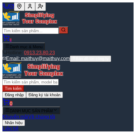
0
Danh mục & Menu
Hotline:
0913.23.80.23
Email:
maithuy@maithuy.com
Bản đồ tới công ty
Tìm kiếm
Đăng nhập
Đăng ký tài khoản
0
DANH MỤC SẢN PHẨM
Khuyến mãi
Về chúng tôi
Nhãn hiệu
Liên hệ