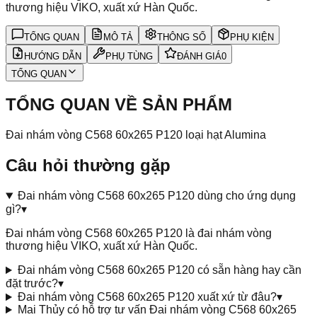
thương hiệu VIKO, xuất xứ Hàn Quốc.
TỔNG QUAN
MÔ TẢ
THÔNG SỐ
PHỤ KIỆN
HƯỚNG DẪN
PHỤ TÙNG
ĐÁNH GIÁ
0
TỔNG QUAN
TỔNG QUAN VỀ SẢN PHẨM
Đai nhám vòng C568 60x265 P120 loại hạt Alumina
Câu hỏi thường gặp
Đai nhám vòng C568 60x265 P120 dùng cho ứng dụng
gì?
▾
Đai nhám vòng C568 60x265 P120 là đai nhám vòng
thương hiệu VIKO, xuất xứ Hàn Quốc.
Đai nhám vòng C568 60x265 P120 có sẵn hàng hay cần
đặt trước?
▾
Đai nhám vòng C568 60x265 P120 xuất xứ từ đâu?
▾
Mai Thủy có hỗ trợ tư vấn Đai nhám vòng C568 60x265