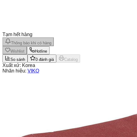
Tạm hết hàng
Thông báo khi có hàng
Wishlist
Hotline
So sánh
0
đánh giá
Catalog
Xuất xứ:
Korea
Nhãn hiệu:
VIKO