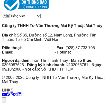
Công ty TNHH Tư Vấn Thương Mai Kỹ Thuật Mai Thủy
Địa chỉ:
Số 35, Đường số 12, Nam Long, Phường Tân
Thuận, Tp Hồ Chí Minh, Việt Nam
Điện thoại:
(028) 38.73.03.73
-
Fax:
(028) 37.733.705
-
Email:
maithuy@maithuy.com
-
Hotline:
0913.23.80.23
Người đại diện:
Trần Thị Thanh Thủy
-
Mã số thuế:
0306087625
-
Đăng ký kinh doanh:
4102065761
-
Ngày:
09/10/2008
-
Nơi cấp:
Sở KHĐT TPHCM
©
2008
-
2026
Công ty TNHH Tư Vấn Thương Mai Kỹ Thuật
Mai Thủy
LINKS