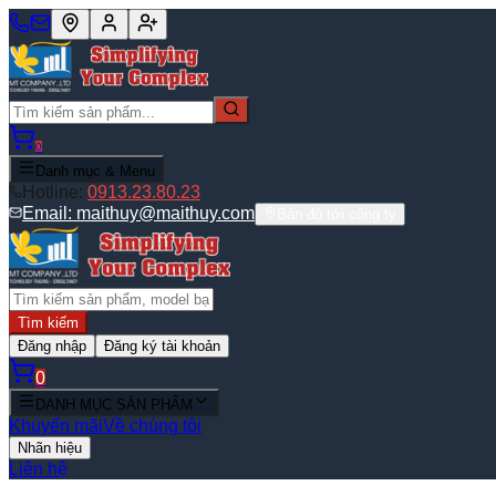
0
Danh mục & Menu
Hotline:
0913.23.80.23
Email:
maithuy@maithuy.com
Bản đồ tới công ty
Tìm kiếm
Đăng nhập
Đăng ký tài khoản
0
DANH MỤC SẢN PHẨM
Khuyến mãi
Về chúng tôi
Nhãn hiệu
Liên hệ