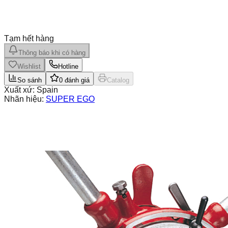
Tạm hết hàng
Thông báo khi có hàng
Wishlist
Hotline
So sánh
0
đánh giá
Catalog
Xuất xứ:
Spain
Nhãn hiệu:
SUPER EGO