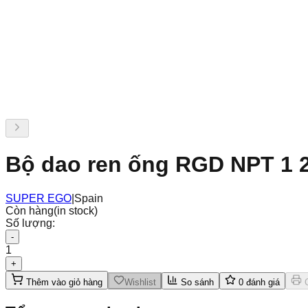
Bộ dao ren ống RGD NPT 1 2
SUPER EGO
|
Spain
Còn hàng
(in stock)
Số lượng:
-
1
+
Thêm vào giỏ hàng
Wishlist
So sánh
0
đánh giá
C