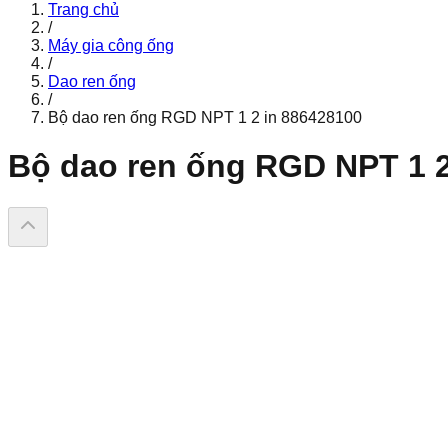
Trang chủ
/
Máy gia công ống
/
Dao ren ống
/
Bộ dao ren ống RGD NPT 1 2 in 886428100
Bộ dao ren ống RGD NPT 1 2