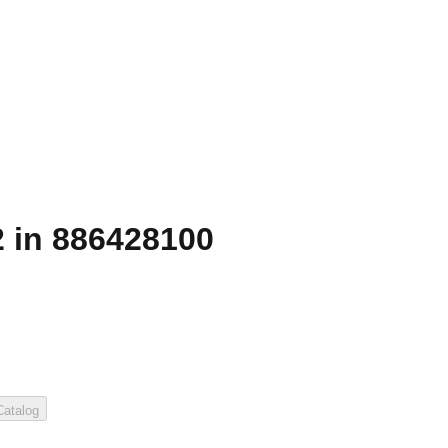
 in 886428100
atalog