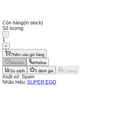
Còn hàng
(in stock)
Số lượng:
-
1
+
Thêm vào giỏ hàng
Wishlist
Hotline
So sánh
0
đánh giá
Catalog
Xuất xứ:
Spain
Nhãn hiệu:
SUPER EGO