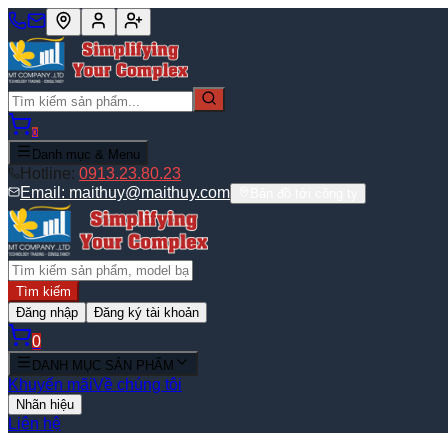
0
Danh mục & Menu
Hotline:
0913.23.80.23
Email:
maithuy@maithuy.com
Bản đồ tới công ty
Tìm kiếm
Đăng nhập
Đăng ký tài khoản
0
DANH MỤC SẢN PHẨM
Khuyến mãi
Về chúng tôi
Nhãn hiệu
Liên hệ