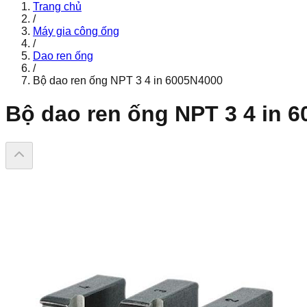
Trang chủ
/
Máy gia công ống
/
Dao ren ống
/
Bộ dao ren ống NPT 3 4 in 6005N4000
Bộ dao ren ống NPT 3 4 in 