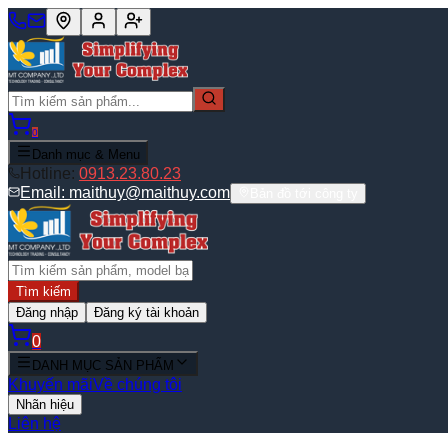
0
Danh mục & Menu
Hotline:
0913.23.80.23
Email:
maithuy@maithuy.com
Bản đồ tới công ty
Tìm kiếm
Đăng nhập
Đăng ký tài khoản
0
DANH MỤC SẢN PHẨM
Khuyến mãi
Về chúng tôi
Nhãn hiệu
Liên hệ