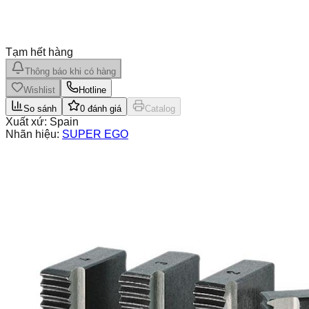
Tạm hết hàng
Thông báo khi có hàng
Wishlist
Hotline
So sánh
0
đánh giá
Catalog
Xuất xứ:
Spain
Nhãn hiệu:
SUPER EGO