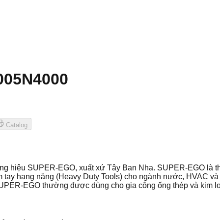
6005N4000
Catalog
ương hiệu SUPER-EGO, xuất xứ Tây Ban Nha. SUPER-EGO là th
m tay hạng nặng (Heavy Duty Tools) cho ngành nước, HVAC và 
 SUPER-EGO thường được dùng cho gia công ống thép và kim lo