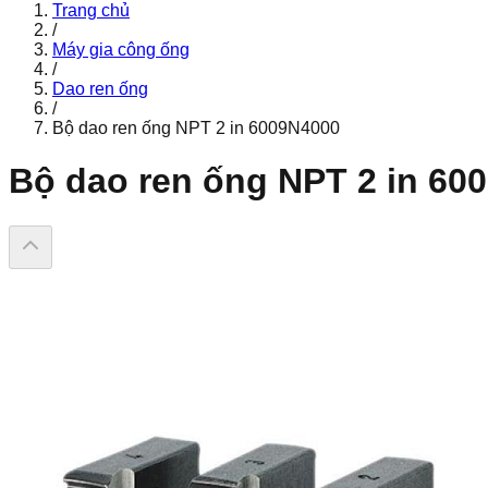
Trang chủ
/
Máy gia công ống
/
Dao ren ống
/
Bộ dao ren ống NPT 2 in 6009N4000
Bộ dao ren ống NPT 2 in 60