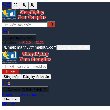
0
Danh mục & Menu
Hotline:
0913.23.80.23
Email:
maithuy@maithuy.com
Bản đồ tới công ty
Tìm kiếm
Đăng nhập
Đăng ký tài khoản
0
DANH MỤC SẢN PHẨM
Khuyến mãi
Về chúng tôi
Nhãn hiệu
Liên hệ