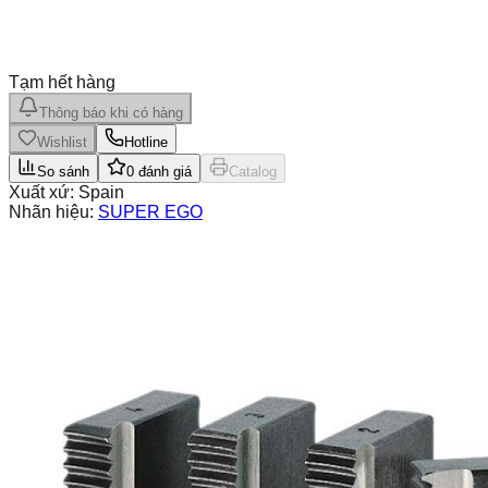
Tạm hết hàng
Thông báo khi có hàng
Wishlist
Hotline
So sánh
0
đánh giá
Catalog
Xuất xứ:
Spain
Nhãn hiệu:
SUPER EGO