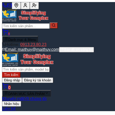
0
Danh mục & Menu
Hotline:
0913.23.80.23
Email:
maithuy@maithuy.com
Bản đồ tới công ty
Tìm kiếm
Đăng nhập
Đăng ký tài khoản
0
DANH MỤC SẢN PHẨM
Khuyến mãi
Về chúng tôi
Nhãn hiệu
Liên hệ