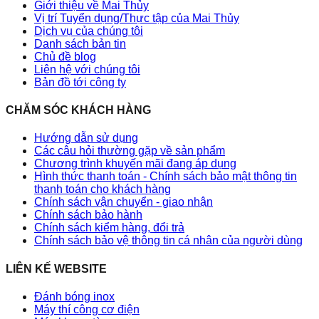
Giới thiệu về Mai Thủy
Vị trí Tuyển dụng/Thực tập của Mai Thủy
Dịch vụ của chúng tôi
Danh sách bản tin
Chủ đề blog
Liên hệ với chúng tôi
Bản đồ tới công ty
CHĂM SÓC KHÁCH HÀNG
Hướng dẫn sử dụng
Các câu hỏi thường gặp về sản phẩm
Chương trình khuyến mãi đang áp dụng
Hình thức thanh toán - Chính sách bảo mật thông tin
thanh toán cho khách hàng
Chính sách vận chuyển - giao nhận
Chính sách bảo hành
Chính sách kiểm hàng, đổi trả
Chính sách bảo vệ thông tin cá nhân của người dùng
LIÊN KẾ WEBSITE
Đánh bóng inox
Máy thí công cơ điện