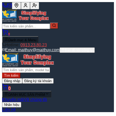
0
Danh mục & Menu
Hotline:
0913.23.80.23
Email:
maithuy@maithuy.com
Bản đồ tới công ty
Tìm kiếm
Đăng nhập
Đăng ký tài khoản
0
DANH MỤC SẢN PHẨM
Khuyến mãi
Về chúng tôi
Nhãn hiệu
Liên hệ