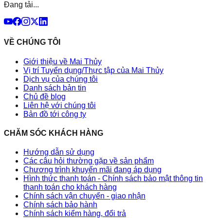
Đang tải...
VỀ CHÚNG TÔI
Giới thiệu về Mai Thủy
Vị trí Tuyển dụng/Thực tập của Mai Thủy
Dịch vụ của chúng tôi
Danh sách bản tin
Chủ đề blog
Liên hệ với chúng tôi
Bản đồ tới công ty
CHĂM SÓC KHÁCH HÀNG
Hướng dẫn sử dụng
Các câu hỏi thường gặp về sản phẩm
Chương trình khuyến mãi đang áp dụng
Hình thức thanh toán - Chính sách bảo mật thông tin
thanh toán cho khách hàng
Chính sách vận chuyển - giao nhận
Chính sách bảo hành
Chính sách kiểm hàng, đổi trả