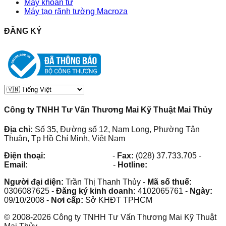
Máy khoan từ
Máy tạo rãnh tường Macroza
ĐĂNG KÝ
Công ty TNHH Tư Vấn Thương Mai Kỹ Thuật Mai Thủy
Địa chỉ:
Số 35, Đường số 12, Nam Long, Phường Tân
Thuận, Tp Hồ Chí Minh, Việt Nam
Điện thoại:
(028) 38.73.03.73
-
Fax:
(028) 37.733.705
-
Email:
maithuy@maithuy.com
-
Hotline:
0913.23.80.23
Người đại diện:
Trần Thị Thanh Thủy
-
Mã số thuế:
0306087625
-
Đăng ký kinh doanh:
4102065761
-
Ngày:
09/10/2008
-
Nơi cấp:
Sở KHĐT TPHCM
©
2008
-
2026
Công ty TNHH Tư Vấn Thương Mai Kỹ Thuật