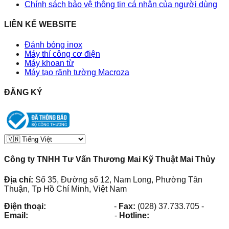
Chính sách bảo vệ thông tin cá nhân của người dùng
LIÊN KẾ WEBSITE
Đánh bóng inox
Máy thí công cơ điện
Máy khoan từ
Máy tạo rãnh tường Macroza
ĐĂNG KÝ
Công ty TNHH Tư Vấn Thương Mai Kỹ Thuật Mai Thủy
Địa chỉ:
Số 35, Đường số 12, Nam Long, Phường Tân
Thuận, Tp Hồ Chí Minh, Việt Nam
Điện thoại:
(028) 38.73.03.73
-
Fax:
(028) 37.733.705
-
Email:
maithuy@maithuy.com
-
Hotline:
0913.23.80.23