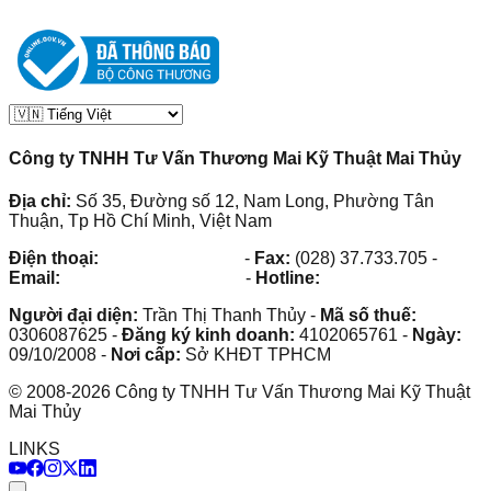
Công ty TNHH Tư Vấn Thương Mai Kỹ Thuật Mai Thủy
Địa chỉ:
Số 35, Đường số 12, Nam Long, Phường Tân
Thuận, Tp Hồ Chí Minh, Việt Nam
Điện thoại:
(028) 38.73.03.73
-
Fax:
(028) 37.733.705
-
Email:
maithuy@maithuy.com
-
Hotline:
0913.23.80.23
Người đại diện:
Trần Thị Thanh Thủy
-
Mã số thuế:
0306087625
-
Đăng ký kinh doanh:
4102065761
-
Ngày:
09/10/2008
-
Nơi cấp:
Sở KHĐT TPHCM
©
2008
-
2026
Công ty TNHH Tư Vấn Thương Mai Kỹ Thuật
Mai Thủy
LINKS