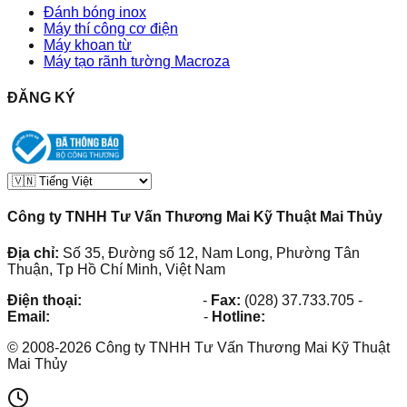
Đánh bóng inox
Máy thí công cơ điện
Máy khoan từ
Máy tạo rãnh tường Macroza
ĐĂNG KÝ
Công ty TNHH Tư Vấn Thương Mai Kỹ Thuật Mai Thủy
Địa chỉ:
Số 35, Đường số 12, Nam Long, Phường Tân
Thuận, Tp Hồ Chí Minh, Việt Nam
Điện thoại:
(028) 38.73.03.73
-
Fax:
(028) 37.733.705
-
Email:
maithuy@maithuy.com
-
Hotline:
0913.23.80.23
©
2008
-
2026
Công ty TNHH Tư Vấn Thương Mai Kỹ Thuật
Mai Thủy