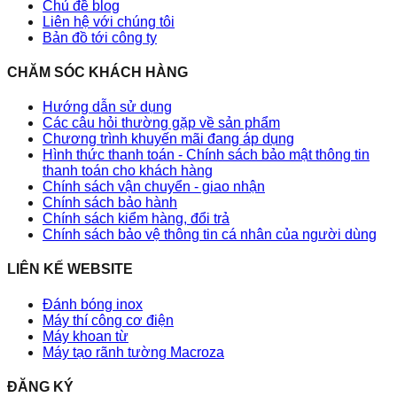
Chủ đề blog
Liên hệ với chúng tôi
Bản đồ tới công ty
CHĂM SÓC KHÁCH HÀNG
Hướng dẫn sử dụng
Các câu hỏi thường gặp về sản phẩm
Chương trình khuyến mãi đang áp dụng
Hình thức thanh toán - Chính sách bảo mật thông tin
thanh toán cho khách hàng
Chính sách vận chuyển - giao nhận
Chính sách bảo hành
Chính sách kiểm hàng, đổi trả
Chính sách bảo vệ thông tin cá nhân của người dùng
LIÊN KẾ WEBSITE
Đánh bóng inox
Máy thí công cơ điện
Máy khoan từ
Máy tạo rãnh tường Macroza
ĐĂNG KÝ