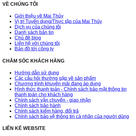
VỀ CHÚNG TÔI
Giới thiệu về Mai Thủy
Vị trí Tuyển dụng/Thực tập của Mai Thủy
Dịch vụ của chúng tôi
Danh sách bản tin
Chủ đề blog
Liên hệ với chúng tôi
Bản đồ tới công ty
CHĂM SÓC KHÁCH HÀNG
Hướng dẫn sử dụng
Các câu hỏi thường gặp về sản phẩm
Chương trình khuyến mãi đang áp dụng
Hình thức thanh toán - Chính sách bảo mật thông tin
thanh toán cho khách hàng
Chính sách vận chuyển - giao nhận
Chính sách bảo hành
Chính sách kiểm hàng, đổi trả
Chính sách bảo vệ thông tin cá nhân của người dùng
LIÊN KẾ WEBSITE