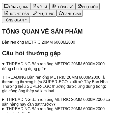
TỔNG QUAN
MÔ TẢ
THÔNG SỐ
PHỤ KIỆN
HƯỚNG DẪN
PHỤ TÙNG
ĐÁNH GIÁ
0
TỔNG QUAN
TỔNG QUAN VỀ SẢN PHẨM
Bàn ren ống METRIC 20MM 6000M2000
Câu hỏi thường gặp
THREADING Bàn ren ống METRIC 20MM 6000M2000
dùng cho ứng dụng gì?
▾
THREADING Bàn ren ống METRIC 20MM 6000M2000 là
threading thương hiệu SUPER-EGO, xuất xứ Tây Ban Nha.
Thương hiệu SUPER-EGO thường được ứng dụng trong:
gia công ống thép và kim loại.
THREADING Bàn ren ống METRIC 20MM 6000M2000 có
sẵn hàng hay cần đặt trước?
▾
THREADING Bàn ren ống METRIC 20MM 6000M2000