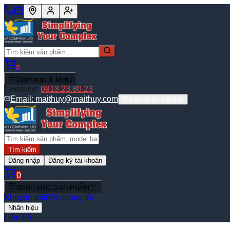
0
Danh mục & Menu
Hotline:
0913.23.80.23
Email:
maithuy@maithuy.com
Bản đồ tới công ty
Tìm kiếm
Đăng nhập
Đăng ký tài khoản
0
DANH MỤC SẢN PHẨM
Khuyến mãi
Về chúng tôi
Nhãn hiệu
Liên hệ