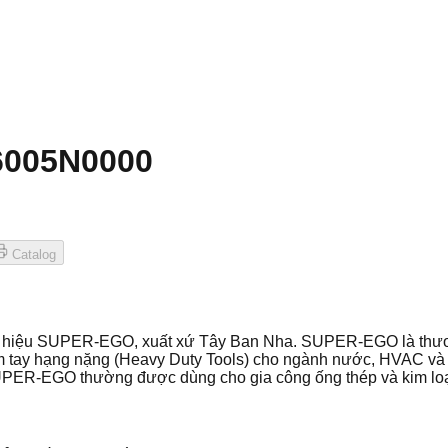
 6005N0000
Catalog
g hiệu SUPER-EGO, xuất xứ Tây Ban Nha. SUPER-EGO là thươ
 tay hạng nặng (Heavy Duty Tools) cho ngành nước, HVAC và c
SUPER-EGO thường được dùng cho gia công ống thép và kim loạ