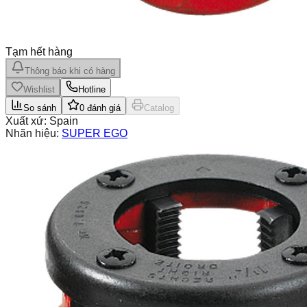
Tạm hết hàng
Thông báo khi có hàng
Wishlist
Hotline
So sánh
0
đánh giá
Catalog
Xuất xứ:
Spain
Nhãn hiệu:
SUPER EGO