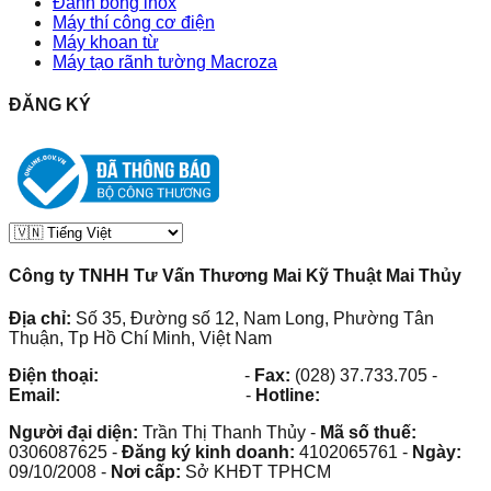
Đánh bóng inox
Máy thí công cơ điện
Máy khoan từ
Máy tạo rãnh tường Macroza
ĐĂNG KÝ
Công ty TNHH Tư Vấn Thương Mai Kỹ Thuật Mai Thủy
Địa chỉ:
Số 35, Đường số 12, Nam Long, Phường Tân
Thuận, Tp Hồ Chí Minh, Việt Nam
Điện thoại:
(028) 38.73.03.73
-
Fax:
(028) 37.733.705
-
Email:
maithuy@maithuy.com
-
Hotline:
0913.23.80.23
Người đại diện:
Trần Thị Thanh Thủy
-
Mã số thuế:
0306087625
-
Đăng ký kinh doanh:
4102065761
-
Ngày:
09/10/2008
-
Nơi cấp:
Sở KHĐT TPHCM