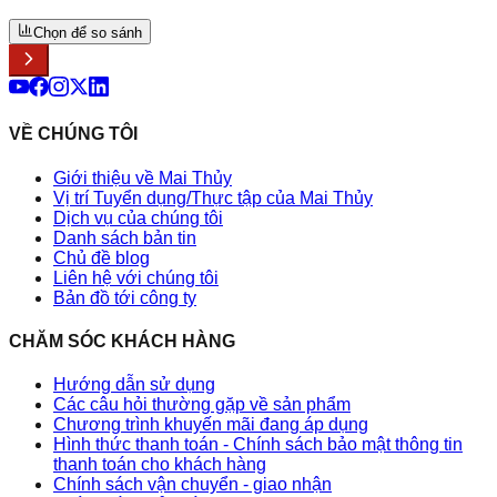
Chọn để so sánh
VỀ CHÚNG TÔI
Giới thiệu về Mai Thủy
Vị trí Tuyển dụng/Thực tập của Mai Thủy
Dịch vụ của chúng tôi
Danh sách bản tin
Chủ đề blog
Liên hệ với chúng tôi
Bản đồ tới công ty
CHĂM SÓC KHÁCH HÀNG
Hướng dẫn sử dụng
Các câu hỏi thường gặp về sản phẩm
Chương trình khuyến mãi đang áp dụng
Hình thức thanh toán - Chính sách bảo mật thông tin
thanh toán cho khách hàng
Chính sách vận chuyển - giao nhận