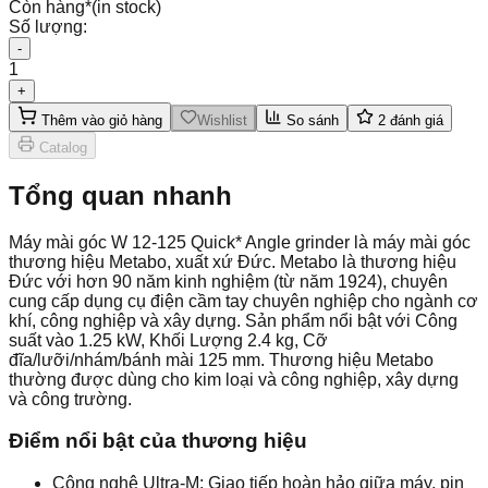
Còn hàng
*
(in stock)
Số lượng:
-
1
+
Thêm vào giỏ hàng
Wishlist
So sánh
2
đánh giá
Catalog
Tổng quan nhanh
Máy mài góc W 12-125 Quick* Angle grinder là máy mài góc
thương hiệu Metabo, xuất xứ Đức. Metabo là thương hiệu
Đức với hơn 90 năm kinh nghiệm (từ năm 1924), chuyên
cung cấp dụng cụ điện cầm tay chuyên nghiệp cho ngành cơ
khí, công nghiệp và xây dựng. Sản phẩm nổi bật với Công
suất vào 1.25 kW, Khối Lượng 2.4 kg, Cỡ
đĩa/lưỡi/nhám/bánh mài 125 mm. Thương hiệu Metabo
thường được dùng cho kim loại và công nghiệp, xây dựng
và công trường.
Điểm nổi bật của thương hiệu
Công nghệ Ultra-M: Giao tiếp hoàn hảo giữa máy, pin