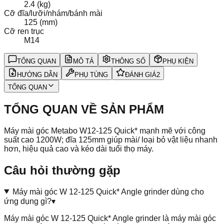
2.4 (kg)
Cỡ đĩa/lưỡi/nhám/bánh mài
125 (mm)
Cỡ ren trục
M14
TỔNG QUAN
MÔ TẢ
THÔNG SỐ
PHỤ KIỆN
HƯỚNG DẪN
PHỤ TÙNG
ĐÁNH GIÁ
2
TỔNG QUAN
TỔNG QUAN VỀ SẢN PHẨM
Máy mài góc Metabo W12-125 Quick* mạnh mẽ với công
suất cao 1200W; đĩa 125mm giúp mài/ loại bỏ vật liệu nhanh
hơn, hiệu quả cao và kéo dài tuổi thọ máy.
Câu hỏi thường gặp
Máy mài góc W 12-125 Quick* Angle grinder dùng cho
ứng dụng gì?
▾
Máy mài góc W 12-125 Quick* Angle grinder là máy mài góc