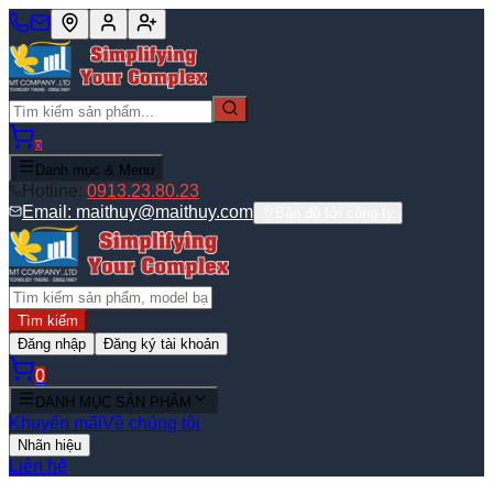
0
Danh mục & Menu
Hotline:
0913.23.80.23
Email:
maithuy@maithuy.com
Bản đồ tới công ty
Tìm kiếm
Đăng nhập
Đăng ký tài khoản
0
DANH MỤC SẢN PHẨM
Khuyến mãi
Về chúng tôi
Nhãn hiệu
Liên hệ