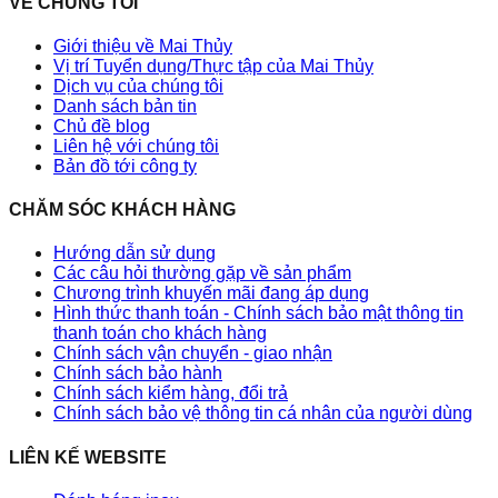
VỀ CHÚNG TÔI
Giới thiệu về Mai Thủy
Vị trí Tuyển dụng/Thực tập của Mai Thủy
Dịch vụ của chúng tôi
Danh sách bản tin
Chủ đề blog
Liên hệ với chúng tôi
Bản đồ tới công ty
CHĂM SÓC KHÁCH HÀNG
Hướng dẫn sử dụng
Các câu hỏi thường gặp về sản phẩm
Chương trình khuyến mãi đang áp dụng
Hình thức thanh toán - Chính sách bảo mật thông tin
thanh toán cho khách hàng
Chính sách vận chuyển - giao nhận
Chính sách bảo hành
Chính sách kiểm hàng, đổi trả
Chính sách bảo vệ thông tin cá nhân của người dùng
LIÊN KẾ WEBSITE