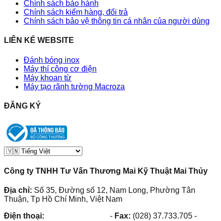
Chính sách bảo hành
Chính sách kiểm hàng, đổi trả
Chính sách bảo vệ thông tin cá nhân của người dùng
LIÊN KẾ WEBSITE
Đánh bóng inox
Máy thí công cơ điện
Máy khoan từ
Máy tạo rãnh tường Macroza
ĐĂNG KÝ
Công ty TNHH Tư Vấn Thương Mai Kỹ Thuật Mai Thủy
Địa chỉ:
Số 35, Đường số 12, Nam Long, Phường Tân
Thuận, Tp Hồ Chí Minh, Việt Nam
Điện thoại:
(028) 38.73.03.73
-
Fax:
(028) 37.733.705
-