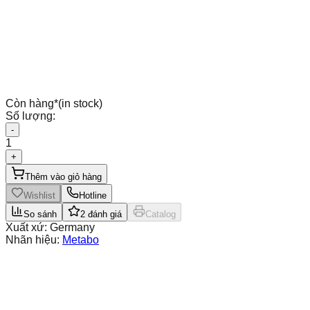
Còn hàng
*
(in stock)
Số lượng:
-
1
+
Thêm vào giỏ hàng
Wishlist
Hotline
So sánh
2
đánh giá
Catalog
Xuất xứ:
Germany
Nhãn hiệu:
Metabo