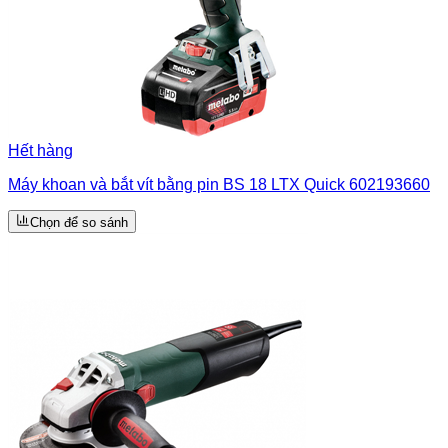
Hết hàng
Máy khoan và bắt vít bằng pin BS 18 LTX Quick 602193660
Chọn để so sánh