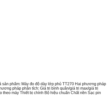
ô tả sản phẩm: Máy đo độ dày lớp phủ TT270 Hai phương pháp
ng pháp phân tích: Giá trị bình quân/giá trị max/giá trị
ao theo máy Thiết bị chính Bộ hiệu chuẩn Chất nền Sạc pin