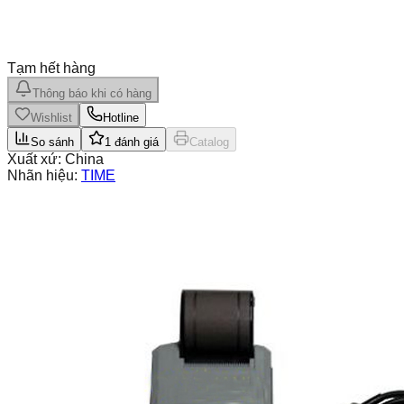
Tạm hết hàng
Thông báo khi có hàng
Wishlist
Hotline
So sánh
1
đánh giá
Catalog
Xuất xứ:
China
Nhãn hiệu:
TIME