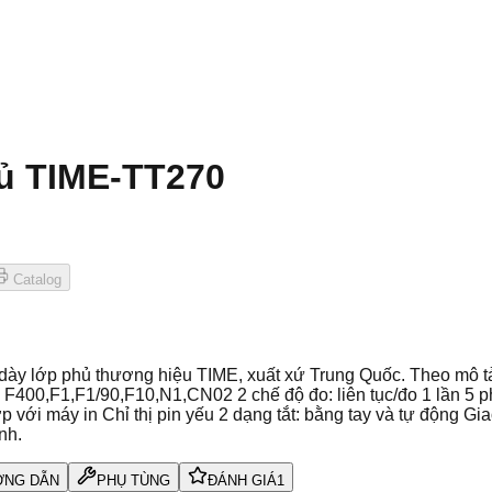
hủ TIME-TT270
Catalog
iều dày lớp phủ thương hiệu TIME, xuất xứ Trung Quốc. Theo m
F400,F1,F1/90,F10,N1,CN02 2 chế độ đo: liên tục/đo 1 lần 5 phươ
 với máy in Chỉ thị pin yếu 2 dạng tắt: bằng tay và tự động Gi
nh.
NG DẪN
PHỤ TÙNG
ĐÁNH GIÁ
1