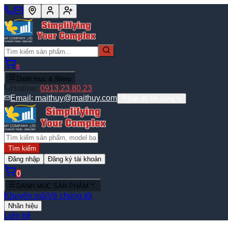
0
Danh mục & Menu
Hotline:
0913.23.80.23
Email:
maithuy@maithuy.com
Bản đồ tới công ty
Tìm kiếm
Đăng nhập
Đăng ký tài khoản
0
DANH MỤC SẢN PHẨM
Khuyến mãi
Về chúng tôi
Nhãn hiệu
Liên hệ