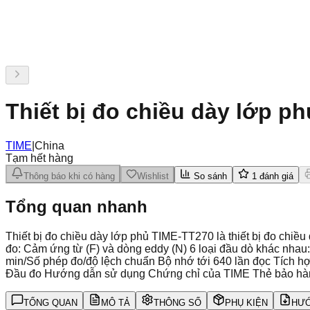
Thiết bị đo chiều dày lớp p
TIME
|
China
Tạm hết hàng
Thông báo khi có hàng
Wishlist
So sánh
1
đánh giá
Tổng quan nhanh
Thiết bị đo chiều dày lớp phủ TIME-TT270 là thiết bị đo ch
đo: Cảm ứng từ (F) và dòng eddy (N) 6 loại đầu dò khác nhau: 
min/Số phép đo/độ lệch chuẩn Bộ nhớ tới 640 lần đọc Tích hợp
Đầu đo Hướng dẫn sử dụng Chứng chỉ của TIME Thẻ bảo hà
TỔNG QUAN
MÔ TẢ
THÔNG SỐ
PHỤ KIỆN
HƯỚ