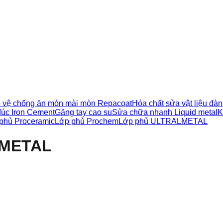
 vệ chống ăn mòn mài mòn Repacoat
Hóa chất sửa vật liệu đà
đúc Iron Cement
Găng tay cao su
Sửa chữa nhanh Liquid metal
K
phủ Proceramic
Lớp phủ Prochem
Lớp phủ ULTRALMETAL
METAL