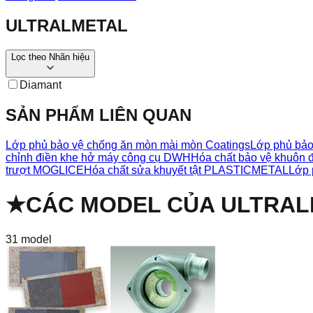
ULTRALMETAL
Lọc theo
Nhãn hiệu
Diamant
SẢN PHẨM LIÊN QUAN
Lớp phủ bảo vệ chống ăn mòn mài mòn Coatings
Lớp phủ bảo
chỉnh điền khe hở máy công cụ DWH
Hóa chất bảo vệ khuôn 
trượt MOGLICE
Hóa chất sửa khuyết tật PLASTICMETAL
Lớp 
★
CÁC MODEL CỦA
ULTRAL
31
model