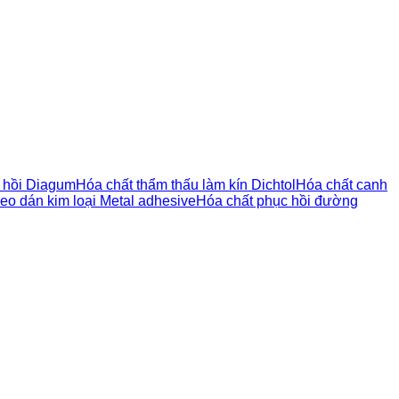
n hồi Diagum
Hóa chất thẩm thấu làm kín Dichtol
Hóa chất canh
eo dán kim loại Metal adhesive
Hóa chất phục hồi đường