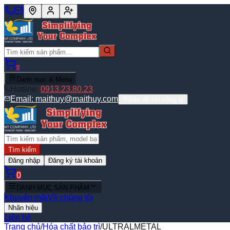
0
Danh mục & Menu
Hotline:
0913.23.80.23
Email:
maithuy@maithuy.com
Bản đồ tới công ty
Tìm kiếm
Đăng nhập
Đăng ký tài khoản
0
DANH MỤC SẢN PHẨM
Khuyến mãi
Về chúng tôi
Nhãn hiệu
Liên hệ
Trang chủ
/
Hóa chất bảo trì
/
ULTRALMETAL