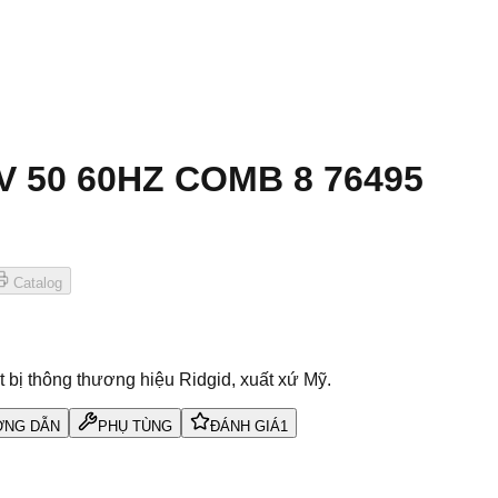
0V 50 60HZ COMB 8 76495
Catalog
bị thông thương hiệu Ridgid, xuất xứ Mỹ.
NG DẪN
PHỤ TÙNG
ĐÁNH GIÁ
1