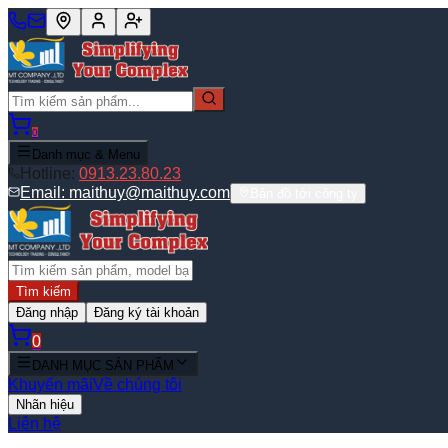
0
Danh mục & Menu
Hotline:
0913.23.80.23
Email:
maithuy@maithuy.com
Bản đồ tới công ty
Tìm kiếm
Đăng nhập
Đăng ký tài khoản
0
DANH MỤC SẢN PHẨM
Khuyến mãi
Về chúng tôi
Nhãn hiệu
Liên hệ