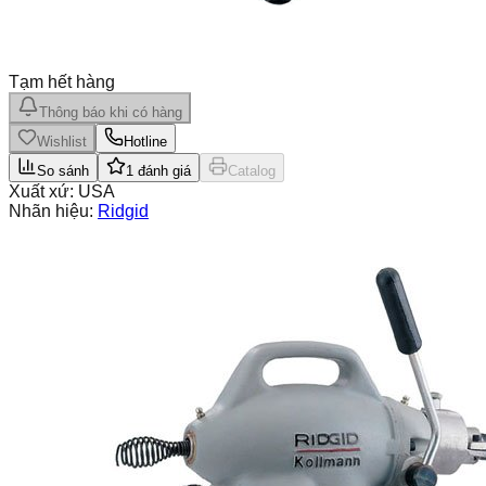
Tạm hết hàng
Thông báo khi có hàng
Wishlist
Hotline
So sánh
1
đánh giá
Catalog
Xuất xứ:
USA
Nhãn hiệu:
Ridgid