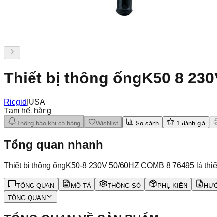
Thiết bị thông ốngK50 8 23
Ridgid
|
USA
Tạm hết hàng
Thông báo khi có hàng
Wishlist
So sánh
1
đánh giá
Tổng quan nhanh
Thiết bị thông ốngK50-8 230V 50/60HZ COMB 8 76495 là thiết 
TỔNG QUAN
MÔ TẢ
THÔNG SỐ
PHỤ KIỆN
HƯỚ
TỔNG QUAN