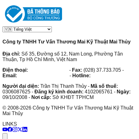
Công ty TNHH Tư Vấn Thương Mai Kỹ Thuật Mai Thủy
Địa chỉ:
Số 35, Đường số 12, Nam Long, Phường Tân
Thuận, Tp Hồ Chí Minh, Việt Nam
Điện thoại:
(028) 38.73.03.73
-
Fax:
(028) 37.733.705
-
Email:
maithuy@maithuy.com
-
Hotline:
0913.23.80.23
Người đại diện:
Trần Thị Thanh Thủy
-
Mã số thuế:
0306087625
-
Đăng ký kinh doanh:
4102065761
-
Ngày:
09/10/2008
-
Nơi cấp:
Sở KHĐT TPHCM
©
2008
-
2026
Công ty TNHH Tư Vấn Thương Mai Kỹ Thuật
Mai Thủy
LINKS