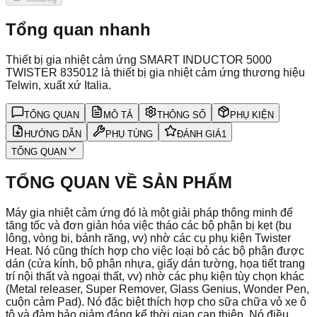
Tổng quan nhanh
Thiết bị gia nhiệt cảm ứng SMART INDUCTOR 5000
TWISTER 835012 là thiết bị gia nhiệt cảm ứng thương hiệu
Telwin, xuất xứ Italia.
TỔNG QUAN
MÔ TẢ
THÔNG SỐ
PHỤ KIỆN
HƯỚNG DẪN
PHỤ TÙNG
ĐÁNH GIÁ
1
TỔNG QUAN
TỔNG QUAN VỀ SẢN PHẨM
Máy gia nhiệt cảm ứng đó là một giải pháp thông minh để
tăng tốc và đơn giản hóa việc tháo các bộ phận bị kẹt (bu
lông, vòng bi, bánh răng, vv) nhờ các cụ phụ kiện Twister
Heat. Nó cũng thích hợp cho việc loại bỏ các bộ phận được
dán (cửa kính, bộ phận nhựa, giấy dán tường, họa tiết trang
trí nội thất và ngoại thất, vv) nhờ các phụ kiện tùy chọn khác
(Metal releaser, Super Remover, Glass Genius, Wonder Pen,
cuộn cảm Pad). Nó đặc biệt thích hợp cho sữa chữa vỏ xe ô
tô và đảm bảo giảm đáng kể thời gian can thiệp. Nó điều