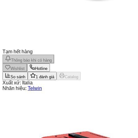
Tạm hết hàng
Thông báo khi có hàng
Wishlist
Hotline
So sánh
1
đánh giá
Catalog
Xuất xứ:
Italia
Nhãn hiệu:
Telwin