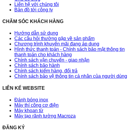
Liên hệ với chúng tôi
Bản đồ tới công ty
CHĂM SÓC KHÁCH HÀNG
Hướng dẫn sử dụng
Các câu hỏi thường gặp về sản phẩm
Chương trình khuyến mãi đang áp dụng
Hình thức thanh toán - Chính sách bảo mật thông tin
thanh toán cho khách hàng
Chính sách vận chuyển - giao nhận
Chính sách bảo hành
Chính sách kiểm hàng, đổi trả
Chính sách bảo vệ thông tin cá nhân của người dùng
LIÊN KẾ WEBSITE
Đánh bóng inox
Máy thí công cơ điện
Máy khoan từ
Máy tạo rãnh tường Macroza
ĐĂNG KÝ