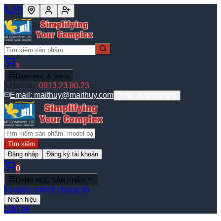
0
Danh mục & Menu
Hotline:
0913.23.80.23
Email:
maithuy@maithuy.com
Bản đồ tới công ty
Tìm kiếm
Đăng nhập
Đăng ký tài khoản
0
DANH MỤC SẢN PHẨM
Khuyến mãi
Về chúng tôi
Nhãn hiệu
Liên hệ