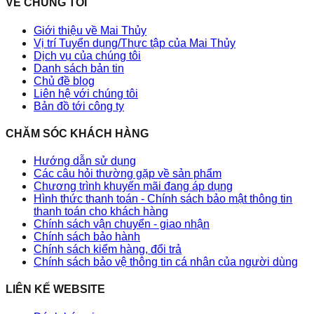
VỀ CHÚNG TÔI
Giới thiệu về Mai Thủy
Vị trí Tuyển dụng/Thực tập của Mai Thủy
Dịch vụ của chúng tôi
Danh sách bản tin
Chủ đề blog
Liên hệ với chúng tôi
Bản đồ tới công ty
CHĂM SÓC KHÁCH HÀNG
Hướng dẫn sử dụng
Các câu hỏi thường gặp về sản phẩm
Chương trình khuyến mãi đang áp dụng
Hình thức thanh toán - Chính sách bảo mật thông tin
thanh toán cho khách hàng
Chính sách vận chuyển - giao nhận
Chính sách bảo hành
Chính sách kiểm hàng, đổi trả
Chính sách bảo vệ thông tin cá nhân của người dùng
LIÊN KẾ WEBSITE