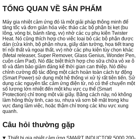
TỔNG QUAN VỀ SẢN PHẨM
Máy gia nhiệt cảm ứng đó là một giải pháp thông minh để
tăng tốc và đơn giản hóa việc tháo các bộ phận bị kẹt (bu
lông, vòng bi, bánh răng, vv) nhờ các cụ phụ kiện Twister
Heat. Nó cũng thích hợp cho việc loại bỏ các bộ phận được
dán (cửa kính, bộ phận nhựa, giấy dán tường, họa tiết trang
trí nội thất và ngoại thất, vv) nhờ các phụ kiện tùy chọn khác
(Metal releaser, Super Remover, Glass Genius, Wonder Pen,
cuộn cảm Pad). Nó đặc biệt thích hợp cho sữa chữa vỏ xe ô
tô và đảm bảo giảm đáng kể thời gian can thiệp. Nó điều
chỉnh cường độ tác động một cách hoàn toàn cách tự động
(Smart Power) sử dụng một hệ thống vi xử lý rất tiên tiến. Sử
dụng các nguyên tắc cảm ứng điện từ, nó có thể chuyển một
số lượng lớn nhiệt đến một khu vực cụ thể (Smart
Protection) chỉ trong một vài giây. Bằng cách này, nó không
làm hỏng thủy tinh, cao su, nhựa và sơn bề mặt trong khu
vực đang làm việc, hoặc thậm chí trong các khu vực xung
quanh.
Câu hỏi thường gặp
Thiết bị gia nhiệt cảm ứng SMART INDUCTOR 5000 200-