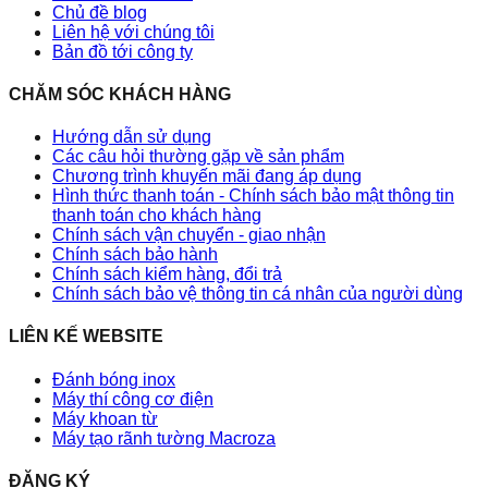
Chủ đề blog
Liên hệ với chúng tôi
Bản đồ tới công ty
CHĂM SÓC KHÁCH HÀNG
Hướng dẫn sử dụng
Các câu hỏi thường gặp về sản phẩm
Chương trình khuyến mãi đang áp dụng
Hình thức thanh toán - Chính sách bảo mật thông tin
thanh toán cho khách hàng
Chính sách vận chuyển - giao nhận
Chính sách bảo hành
Chính sách kiểm hàng, đổi trả
Chính sách bảo vệ thông tin cá nhân của người dùng
LIÊN KẾ WEBSITE
Đánh bóng inox
Máy thí công cơ điện
Máy khoan từ
Máy tạo rãnh tường Macroza
ĐĂNG KÝ