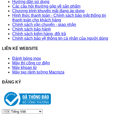
Hướng dẫn sử dụng
Các câu hỏi thường gặp về sản phẩm
Chương trình khuyến mãi đang áp dụng
Hình thức thanh toán - Chính sách bảo mật thông tin
thanh toán cho khách hàng
Chính sách vận chuyển - giao nhận
Chính sách bảo hành
Chính sách kiểm hàng, đổi trả
Chính sách bảo vệ thông tin cá nhân của người dùng
LIÊN KẾ WEBSITE
Đánh bóng inox
Máy thí công cơ điện
Máy khoan từ
Máy tạo rãnh tường Macroza
ĐĂNG KÝ