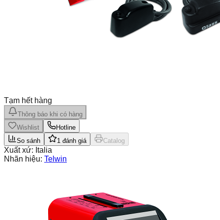
Tạm hết hàng
Thông báo khi có hàng
Wishlist
Hotline
So sánh
1
đánh giá
Catalog
Xuất xứ:
Italia
Nhãn hiệu:
Telwin