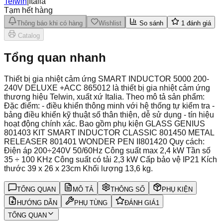
Telwin
|
Italia
Tạm hết hàng
Thông báo khi có hàng
Wishlist
So sánh
1
đánh giá
Catalog
Tổng quan nhanh
Thiết bị gia nhiệt cảm ứng SMART INDUCTOR 5000 200-
240V DELUXE +ACC 865012 là thiết bị gia nhiệt cảm ứng
thương hiệu Telwin, xuất xứ Italia. Theo mô tả sản phẩm:
Đặc điểm: - điều khiển thông minh với hệ thống tự kiểm tra -
bảng điều khiển kỹ thuật số thân thiện, dễ sử dụng - tín hiệu
hoạt động chính xác. Bao gồm phụ kiện GLASS GENIUS
801403 KIT SMART INDUCTOR CLASSIC 801450 METAL
RELEASER 801401 WONDER PEN II801420 Quy cách:
Điện áp 200÷240V 50/60Hz Công suất max 2,4 kW Tần số
35 ÷ 100 KHz Công suất có tải 2,3 kW Cấp bảo vệ IP21 Kích
thước 39 x 26 x 23cm Khối lượng 13,6 kg.
TỔNG QUAN
MÔ TẢ
THÔNG SỐ
PHỤ KIỆN
HƯỚNG DẪN
PHỤ TÙNG
ĐÁNH GIÁ
1
TỔNG QUAN