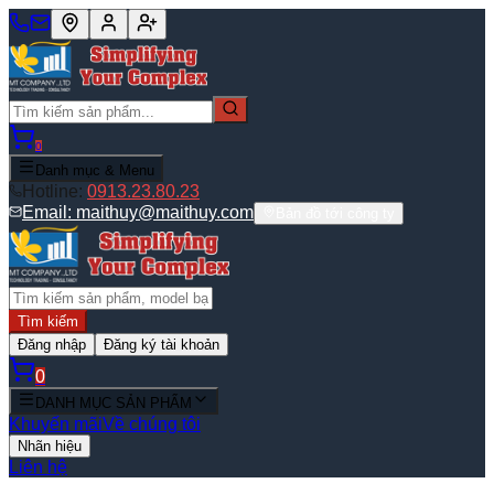
0
Danh mục & Menu
Hotline:
0913.23.80.23
Email:
maithuy@maithuy.com
Bản đồ tới công ty
Tìm kiếm
Đăng nhập
Đăng ký tài khoản
0
DANH MỤC SẢN PHẨM
Khuyến mãi
Về chúng tôi
Nhãn hiệu
Liên hệ