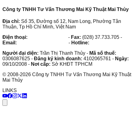
Công ty TNHH Tư Vấn Thương Mai Kỹ Thuật Mai Thủy
Địa chỉ:
Số 35, Đường số 12, Nam Long, Phường Tân
Thuận, Tp Hồ Chí Minh, Việt Nam
Điện thoại:
(028) 38.73.03.73
-
Fax:
(028) 37.733.705
-
Email:
maithuy@maithuy.com
-
Hotline:
0913.23.80.23
Người đại diện:
Trần Thị Thanh Thủy
-
Mã số thuế:
0306087625
-
Đăng ký kinh doanh:
4102065761
-
Ngày:
09/10/2008
-
Nơi cấp:
Sở KHĐT TPHCM
©
2008
-
2026
Công ty TNHH Tư Vấn Thương Mai Kỹ Thuật
Mai Thủy
LINKS