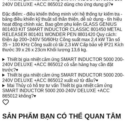
240V DELUXE +ACC 865012 dùng cho ứng dụng gì?
▾
Đặc điểm: - điều khiển thông minh với hệ thống tự kiểm tra -
bảng điều khiển kỹ thuật số thân thiện, dễ sử dụng - tín hiệu
hoạt động chính xác. Bao gồm phụ kiện GLASS GENIUS
801403 KIT SMART INDUCTOR CLASSIC 801450 METAL
RELEASER 801401 WONDER PEN II801420 Quy cách:
Điện áp 200÷240V 50/60Hz Công suất max 2,4 kW Tần số
35 ÷ 100 KHz Công suất có tải 2,3 kW Cấp bảo vệ IP21 Kích
thước 39 x 26 x 23cm Khối lượng 13,6 kg.
Thiết bị gia nhiệt cảm ứng SMART INDUCTOR 5000 200-
240V DELUXE +ACC 865012 có sẵn hàng hay cần đặt
trước?
▾
Thiết bị gia nhiệt cảm ứng SMART INDUCTOR 5000 200-
240V DELUXE +ACC 865012 xuất xứ từ đâu?
▾
Mai Thủy có hỗ trợ tư vấn Thiết bị gia nhiệt cảm ứng
SMART INDUCTOR 5000 200-240V DELUXE +ACC
865012 không?
▾
SẢN PHẨM BẠN CÓ THỂ QUAN TÂM