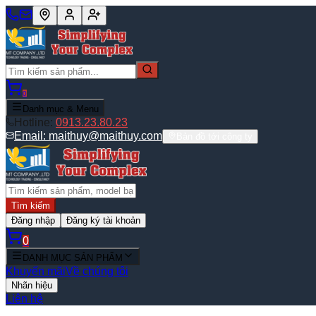
0
Danh mục & Menu
Hotline:
0913.23.80.23
Email:
maithuy@maithuy.com
Bản đồ tới công ty
Tìm kiếm
Đăng nhập
Đăng ký tài khoản
0
DANH MỤC SẢN PHẨM
Khuyến mãi
Về chúng tôi
Nhãn hiệu
Liên hệ