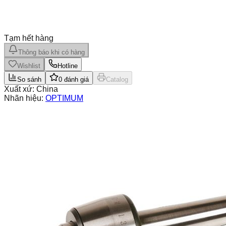
Tạm hết hàng
Thông báo khi có hàng
Wishlist
Hotline
So sánh
0
đánh giá
Catalog
Xuất xứ:
China
Nhãn hiệu:
OPTIMUM