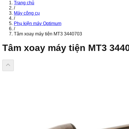
Trang chủ
/
Máy công cụ
/
Phụ kiện máy Optimum
/
Tâm xoay máy tiện MT3 3440703
Tâm xoay máy tiện MT3 344