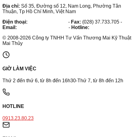
Địa chỉ:
Số 35, Đường số 12, Nam Long, Phường Tân
Thuận, Tp Hồ Chí Minh, Việt Nam
Điện thoại:
(028) 38.73.03.73
-
Fax:
(028) 37.733.705
-
Email:
maithuy@maithuy.com
-
Hotline:
0913.23.80.23
©
2008
-
2026
Công ty TNHH Tư Vấn Thương Mai Kỹ Thuật
Mai Thủy
GIỜ LÀM VIỆC
Thứ 2 đến thứ 6, từ 8h đến 16h30-Thứ 7, từ 8h đến 12h
HOTLINE
0913.23.80.23