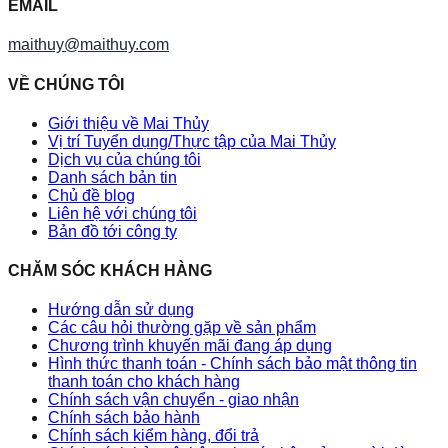
EMAIL
maithuy@maithuy.com
VỀ CHÚNG TÔI
Giới thiệu về Mai Thủy
Vị trí Tuyển dụng/Thực tập của Mai Thủy
Dịch vụ của chúng tôi
Danh sách bản tin
Chủ đề blog
Liên hệ với chúng tôi
Bản đồ tới công ty
CHĂM SÓC KHÁCH HÀNG
Hướng dẫn sử dụng
Các câu hỏi thường gặp về sản phẩm
Chương trình khuyến mãi đang áp dụng
Hình thức thanh toán - Chính sách bảo mật thông tin
thanh toán cho khách hàng
Chính sách vận chuyển - giao nhận
Chính sách bảo hành
Chính sách kiểm hàng, đổi trả