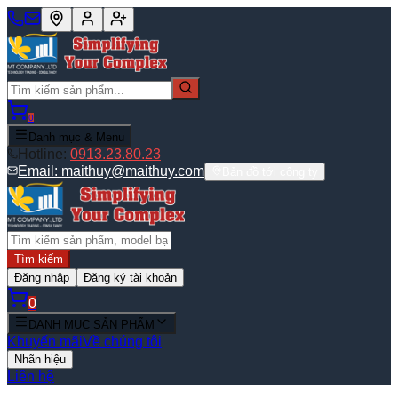
0
Danh mục & Menu
Hotline:
0913.23.80.23
Email:
maithuy@maithuy.com
Bản đồ tới công ty
Tìm kiếm
Đăng nhập
Đăng ký tài khoản
0
DANH MỤC SẢN PHẨM
Khuyến mãi
Về chúng tôi
Nhãn hiệu
Liên hệ