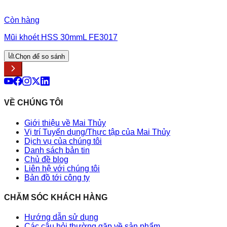
Còn hàng
Mũi khoét HSS 30mmL FE3017
Chọn để so sánh
VỀ CHÚNG TÔI
Giới thiệu về Mai Thủy
Vị trí Tuyển dụng/Thực tập của Mai Thủy
Dịch vụ của chúng tôi
Danh sách bản tin
Chủ đề blog
Liên hệ với chúng tôi
Bản đồ tới công ty
CHĂM SÓC KHÁCH HÀNG
Hướng dẫn sử dụng
Các câu hỏi thường gặp về sản phẩm