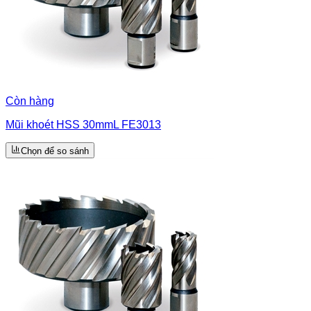
Còn hàng
Mũi khoét HSS 30mmL FE3013
Chọn để so sánh