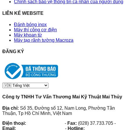
Chính sách bảo vệ thông tin cá nhân của người dùng
LIÊN KẾ WEBSITE
Đánh bóng inox
Máy thí công cơ điện
Máy khoan từ
Máy tạo rãnh tường Macroza
ĐĂNG KÝ
Công ty TNHH Tư Vấn Thương Mai Kỹ Thuật Mai Thủy
Địa chỉ:
Số 35, Đường số 12, Nam Long, Phường Tân
Thuận, Tp Hồ Chí Minh, Việt Nam
Điện thoại:
(028) 38.73.03.73
-
Fax:
(028) 37.733.705
-
Email:
maithuy@maithuy.com
-
Hotline:
0913.23.80.23