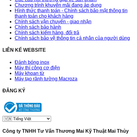
Chương trình khuyến mãi đang áp dụng
Hình thức thanh toán - Chính sách bảo mật thông tin
thanh toán cho khách hàng
Chính sách vận chuyển - giao nhận
Chính sách bảo hành
Chính sách kiểm hàng, đổi trả
Chính sách bảo vệ thông tin cá nhân của người dùng
LIÊN KẾ WEBSITE
Đánh bóng inox
Máy thí công cơ điện
Máy khoan từ
Máy tạo rãnh tường Macroza
ĐĂNG KÝ
Công ty TNHH Tư Vấn Thương Mai Kỹ Thuật Mai Thủy