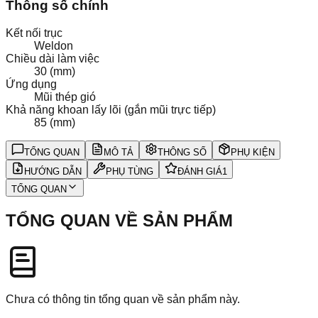
Thông số chính
Kết nối trục
Weldon
Chiều dài làm việc
30 (mm)
Ứng dụng
Mũi thép gió
Khả năng khoan lấy lõi (gắn mũi trực tiếp)
85 (mm)
TỔNG QUAN
MÔ TẢ
THÔNG SỐ
PHỤ KIỆN
HƯỚNG DẪN
PHỤ TÙNG
ĐÁNH GIÁ
1
TỔNG QUAN
TỔNG QUAN VỀ SẢN PHẨM
Chưa có thông tin tổng quan về sản phẩm này.