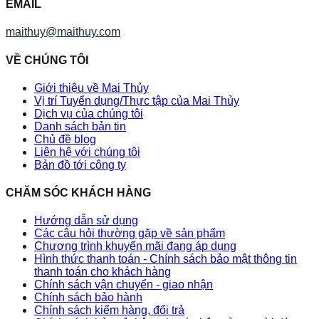
EMAIL
maithuy@maithuy.com
VỀ CHÚNG TÔI
Giới thiệu về Mai Thủy
Vị trí Tuyển dụng/Thực tập của Mai Thủy
Dịch vụ của chúng tôi
Danh sách bản tin
Chủ đề blog
Liên hệ với chúng tôi
Bản đồ tới công ty
CHĂM SÓC KHÁCH HÀNG
Hướng dẫn sử dụng
Các câu hỏi thường gặp về sản phẩm
Chương trình khuyến mãi đang áp dụng
Hình thức thanh toán - Chính sách bảo mật thông tin
thanh toán cho khách hàng
Chính sách vận chuyển - giao nhận
Chính sách bảo hành
Chính sách kiểm hàng, đổi trả