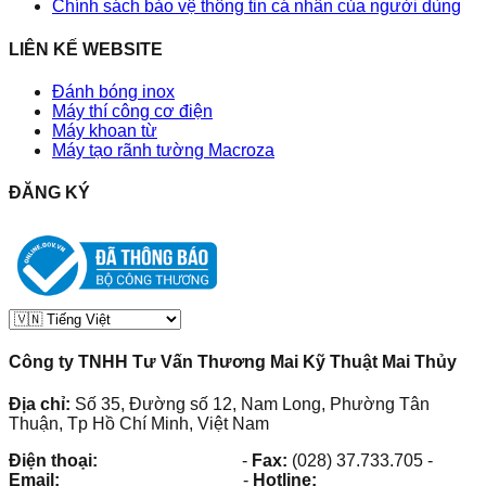
Chính sách bảo vệ thông tin cá nhân của người dùng
LIÊN KẾ WEBSITE
Đánh bóng inox
Máy thí công cơ điện
Máy khoan từ
Máy tạo rãnh tường Macroza
ĐĂNG KÝ
Công ty TNHH Tư Vấn Thương Mai Kỹ Thuật Mai Thủy
Địa chỉ:
Số 35, Đường số 12, Nam Long, Phường Tân
Thuận, Tp Hồ Chí Minh, Việt Nam
Điện thoại:
(028) 38.73.03.73
-
Fax:
(028) 37.733.705
-
Email:
maithuy@maithuy.com
-
Hotline:
0913.23.80.23