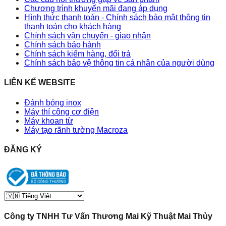
Chương trình khuyến mãi đang áp dụng
Hình thức thanh toán - Chính sách bảo mật thông tin
thanh toán cho khách hàng
Chính sách vận chuyển - giao nhận
Chính sách bảo hành
Chính sách kiểm hàng, đổi trả
Chính sách bảo vệ thông tin cá nhân của người dùng
LIÊN KẾ WEBSITE
Đánh bóng inox
Máy thí công cơ điện
Máy khoan từ
Máy tạo rãnh tường Macroza
ĐĂNG KÝ
Công ty TNHH Tư Vấn Thương Mai Kỹ Thuật Mai Thủy