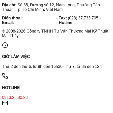
Địa chỉ:
Số 35, Đường số 12, Nam Long, Phường Tân
Thuận, Tp Hồ Chí Minh, Việt Nam
Điện thoại:
(028) 38.73.03.73
-
Fax:
(028) 37.733.705
-
Email:
maithuy@maithuy.com
-
Hotline:
0913.23.80.23
©
2008
-
2026
Công ty TNHH Tư Vấn Thương Mai Kỹ Thuật
Mai Thủy
GIỜ LÀM VIỆC
Thứ 2 đến thứ 6, từ 8h đến 16h30-Thứ 7, từ 8h đến 12h
HOTLINE
0913.23.80.23