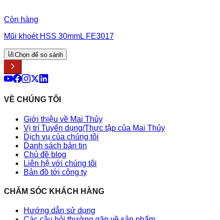
Còn hàng
Mũi khoét HSS 30mmL FE3017
Chọn để so sánh
VỀ CHÚNG TÔI
Giới thiệu về Mai Thủy
Vị trí Tuyển dụng/Thực tập của Mai Thủy
Dịch vụ của chúng tôi
Danh sách bản tin
Chủ đề blog
Liên hệ với chúng tôi
Bản đồ tới công ty
CHĂM SÓC KHÁCH HÀNG
Hướng dẫn sử dụng
Các câu hỏi thường gặp về sản phẩm