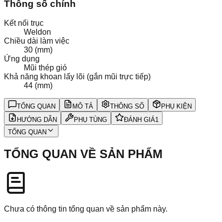
Thông số chính
Kết nối trục
Weldon
Chiều dài làm việc
30 (mm)
Ứng dụng
Mũi thép gió
Khả năng khoan lấy lõi (gắn mũi trực tiếp)
44 (mm)
TỔNG QUAN
MÔ TẢ
THÔNG SỐ
PHỤ KIỆN
HƯỚNG DẪN
PHỤ TÙNG
ĐÁNH GIÁ
1
TỔNG QUAN
TỔNG QUAN VỀ SẢN PHẨM
Chưa có thông tin tổng quan về sản phẩm này.