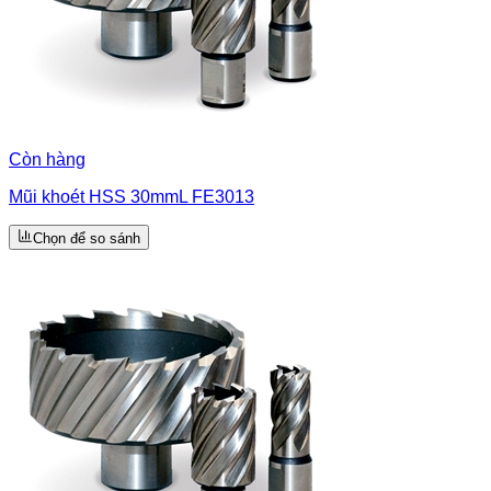
Còn hàng
Mũi khoét HSS 30mmL FE3013
Chọn để so sánh