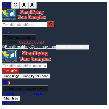
0
Danh mục & Menu
Hotline:
0913.23.80.23
Email:
maithuy@maithuy.com
Bản đồ tới công ty
Tìm kiếm
Đăng nhập
Đăng ký tài khoản
0
DANH MỤC SẢN PHẨM
Khuyến mãi
Về chúng tôi
Nhãn hiệu
Liên hệ