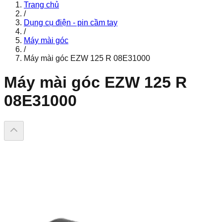
Trang chủ
/
Dụng cụ điện - pin cầm tay
/
Máy mài góc
/
Máy mài góc EZW 125 R 08E31000
Máy mài góc EZW 125 R
08E31000