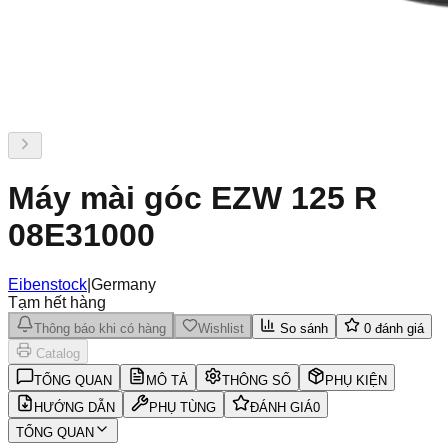
Máy mài góc EZW 125 R
08E31000
Eibenstock
|
Germany
Tạm hết hàng
Thông báo khi có hàng
Wishlist
So sánh
0
đánh giá
Catalog
TỔNG QUAN
MÔ TẢ
THÔNG SỐ
PHỤ KIỆN
HƯỚNG DẪN
PHỤ TÙNG
ĐÁNH GIÁ
0
TỔNG QUAN