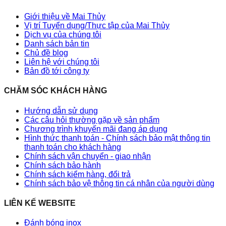
Giới thiệu về Mai Thủy
Vị trí Tuyển dụng/Thực tập của Mai Thủy
Dịch vụ của chúng tôi
Danh sách bản tin
Chủ đề blog
Liên hệ với chúng tôi
Bản đồ tới công ty
CHĂM SÓC KHÁCH HÀNG
Hướng dẫn sử dụng
Các câu hỏi thường gặp về sản phẩm
Chương trình khuyến mãi đang áp dụng
Hình thức thanh toán - Chính sách bảo mật thông tin
thanh toán cho khách hàng
Chính sách vận chuyển - giao nhận
Chính sách bảo hành
Chính sách kiểm hàng, đổi trả
Chính sách bảo vệ thông tin cá nhân của người dùng
LIÊN KẾ WEBSITE
Đánh bóng inox