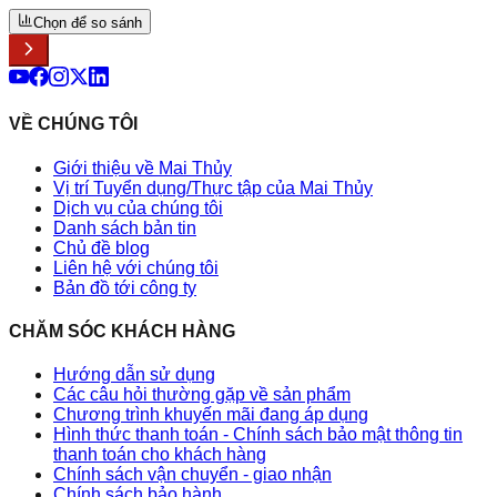
Chọn để so sánh
VỀ CHÚNG TÔI
Giới thiệu về Mai Thủy
Vị trí Tuyển dụng/Thực tập của Mai Thủy
Dịch vụ của chúng tôi
Danh sách bản tin
Chủ đề blog
Liên hệ với chúng tôi
Bản đồ tới công ty
CHĂM SÓC KHÁCH HÀNG
Hướng dẫn sử dụng
Các câu hỏi thường gặp về sản phẩm
Chương trình khuyến mãi đang áp dụng
Hình thức thanh toán - Chính sách bảo mật thông tin
thanh toán cho khách hàng
Chính sách vận chuyển - giao nhận
Chính sách bảo hành