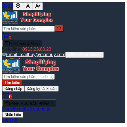
0
Danh mục & Menu
Hotline:
0913.23.80.23
Email:
maithuy@maithuy.com
Bản đồ tới công ty
Tìm kiếm
Đăng nhập
Đăng ký tài khoản
0
DANH MỤC SẢN PHẨM
Khuyến mãi
Về chúng tôi
Nhãn hiệu
Liên hệ