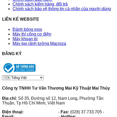
Chính sách kiểm hàng, đổi trả
Chính sách bảo vệ thông tin cá nhân của người dùng
LIÊN KẾ WEBSITE
Đánh bóng inox
Máy thí công cơ điện
Máy khoan từ
Máy tạo rãnh tường Macroza
ĐĂNG KÝ
Công ty TNHH Tư Vấn Thương Mai Kỹ Thuật Mai Thủy
Địa chỉ:
Số 35, Đường số 12, Nam Long, Phường Tân
Thuận, Tp Hồ Chí Minh, Việt Nam
Điện thoại:
(028) 38.73.03.73
-
Fax:
(028) 37.733.705
-
Email:
maithuy@maithuy.com
-
Hotline:
0913.23.80.23