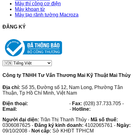
Máy thí công cơ điện
Máy khoan từ
Máy tạo rãnh tường Macroza
ĐĂNG KÝ
Công ty TNHH Tư Vấn Thương Mai Kỹ Thuật Mai Thủy
Địa chỉ:
Số 35, Đường số 12, Nam Long, Phường Tân
Thuận, Tp Hồ Chí Minh, Việt Nam
Điện thoại:
(028) 38.73.03.73
-
Fax:
(028) 37.733.705
-
Email:
maithuy@maithuy.com
-
Hotline:
0913.23.80.23
Người đại diện:
Trần Thị Thanh Thủy
-
Mã số thuế:
0306087625
-
Đăng ký kinh doanh:
4102065761
-
Ngày:
09/10/2008
-
Nơi cấp:
Sở KHĐT TPHCM