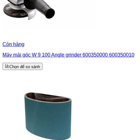
Còn hàng
Máy mài góc W 9 100 Angle grinder 600350000 600350010
Chọn để so sánh