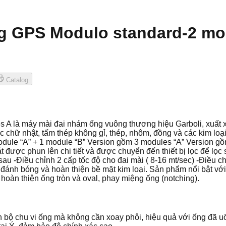
g GPS Modulo standard-2 mo
Catalog
 là máy mài đai nhám ống vuông thương hiệu Garboli, xuất xứ
 chữ nhật, tấm thép không gỉ, thép, nhôm, đồng và các kim loạ
dule “A” + 1 module “B” Version gồm 3 modules “A” Version gồ
được phun lên chi tiết và được chuyển đến thiết bị lọc để lọc s
khô sau -Điều chỉnh 2 cấp tốc độ cho đai mài ( 8-16 mt/sec) -Đi
, đánh bóng và hoàn thiện bề mặt kim loại. Sản phẩm nổi bật v
àn thiện ống tròn và oval, phay miệng ống (notching).
n bộ chu vi ống mà không cần xoay phôi, hiệu quả với ống đã u