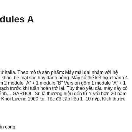
dules A
 Italia. Theo mô tả sản phẩm: Máy mài đai nhám với hệ
i khác, bề mặt sọc hay đánh bóng. Máy có thể kết hợp thành 4
m 2 module “A” + 1 module “B” Version gồm 1 module “A” + 1
ạch trước khi tuần hoàn trở lại. Tùy theo yêu cầu máy này có
ều chỉnh… GARBOLI Srl là thương hiệu đến từ Ý với hơn 20 năm
ới Khối Lượng 1900 kg, Tốc độ cấp liệu 1–10 m/p, Kích thước
ốn cong.