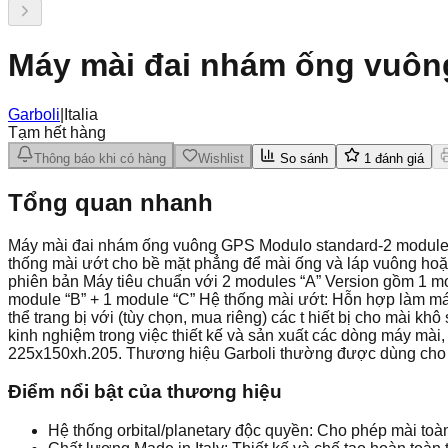
Máy mài đai nhám ống vuôn
Garboli
|
Italia
Tạm hết hàng
Thông báo khi có hàng
Wishlist
So sánh
1
đánh giá
Tổng quan nhanh
Máy mài đai nhám ống vuông GPS Modulo standard-2 modules A
thống mài ướt cho bề mặt phẳng để mài ống và láp vuông hoặc
phiên bản Máy tiêu chuẩn với 2 modules “A” Version gồm 1 mo
module “B” + 1 module “C” Hệ thống mài ướt: Hỗn hợp làm mát 
thể trang bị với (tùy chọn, mua riêng) các t hiết bị cho mài 
kinh nghiệm trong việc thiết kế và sản xuất các dòng máy mài
225x150xh.205. Thương hiệu Garboli thường được dùng cho ho
Điểm nổi bật của thương hiệu
Hệ thống orbital/planetary độc quyền: Cho phép mài toà