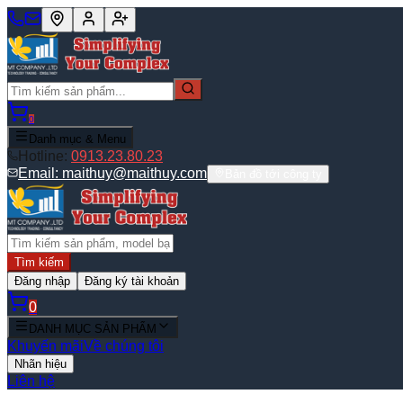
0
Danh mục & Menu
Hotline:
0913.23.80.23
Email:
maithuy@maithuy.com
Bản đồ tới công ty
Tìm kiếm
Đăng nhập
Đăng ký tài khoản
0
DANH MỤC SẢN PHẨM
Khuyến mãi
Về chúng tôi
Nhãn hiệu
Liên hệ