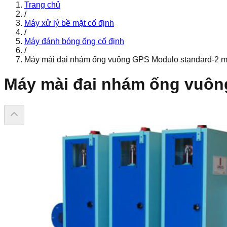
Trang chủ
/
Máy xử lý bề mặt cố định
/
Máy đánh bóng ống cố định
/
Máy mài đai nhám ống vuông GPS Modulo standard-2 m
Máy mài đai nhám ống vuôn