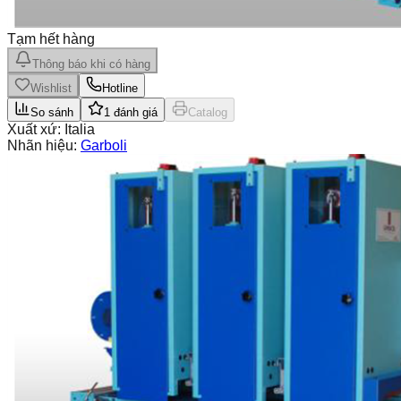
Tạm hết hàng
Thông báo khi có hàng
Wishlist
Hotline
So sánh
1
đánh giá
Catalog
Xuất xứ:
Italia
Nhãn hiệu:
Garboli