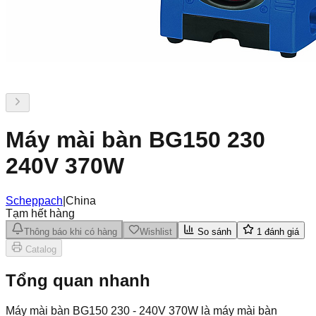
Máy mài bàn BG150 230
240V 370W
Scheppach
|
China
Tạm hết hàng
Thông báo khi có hàng
Wishlist
So sánh
1
đánh giá
Catalog
Tổng quan nhanh
Máy mài bàn BG150 230 - 240V 370W là máy mài bàn