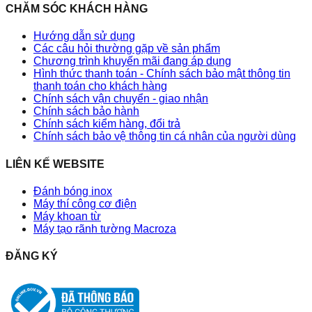
CHĂM SÓC KHÁCH HÀNG
Hướng dẫn sử dụng
Các câu hỏi thường gặp về sản phẩm
Chương trình khuyến mãi đang áp dụng
Hình thức thanh toán - Chính sách bảo mật thông tin
thanh toán cho khách hàng
Chính sách vận chuyển - giao nhận
Chính sách bảo hành
Chính sách kiểm hàng, đổi trả
Chính sách bảo vệ thông tin cá nhân của người dùng
LIÊN KẾ WEBSITE
Đánh bóng inox
Máy thí công cơ điện
Máy khoan từ
Máy tạo rãnh tường Macroza
ĐĂNG KÝ