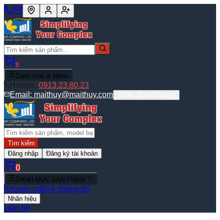
0
Danh mục & Menu
Hotline:
0913.23.80.23
Email:
maithuy@maithuy.com
Bản đồ tới công ty
Tìm kiếm
Đăng nhập
Đăng ký tài khoản
0
DANH MỤC SẢN PHẨM
Khuyến mãi
Về chúng tôi
Nhãn hiệu
Liên hệ