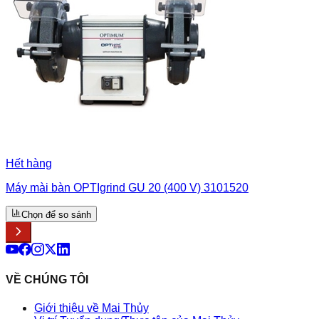
Hết hàng
Máy mài bàn OPTIgrind GU 20 (400 V) 3101520
Chọn để so sánh
VỀ CHÚNG TÔI
Giới thiệu về Mai Thủy