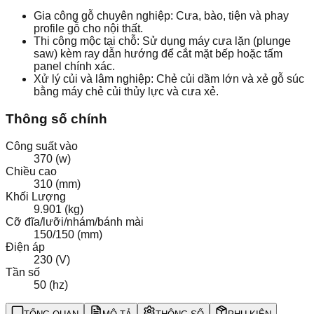
Gia công gỗ chuyên nghiệp: Cưa, bào, tiện và phay
profile gỗ cho nội thất.
Thi công mộc tại chỗ: Sử dụng máy cưa lặn (plunge
saw) kèm ray dẫn hướng để cắt mặt bếp hoặc tấm
panel chính xác.
Xử lý củi và lâm nghiệp: Chẻ củi dầm lớn và xẻ gỗ súc
bằng máy chẻ củi thủy lực và cưa xẻ.
Thông số chính
Công suất vào
370 (w)
Chiều cao
310 (mm)
Khối Lượng
9.901 (kg)
Cỡ đĩa/lưỡi/nhám/bánh mài
150/150 (mm)
Điện áp
230 (V)
Tần số
50 (hz)