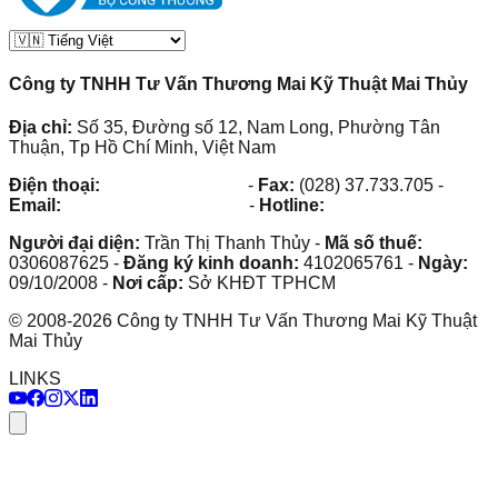
Công ty TNHH Tư Vấn Thương Mai Kỹ Thuật Mai Thủy
Địa chỉ:
Số 35, Đường số 12, Nam Long, Phường Tân
Thuận, Tp Hồ Chí Minh, Việt Nam
Điện thoại:
(028) 38.73.03.73
-
Fax:
(028) 37.733.705
-
Email:
maithuy@maithuy.com
-
Hotline:
0913.23.80.23
Người đại diện:
Trần Thị Thanh Thủy
-
Mã số thuế:
0306087625
-
Đăng ký kinh doanh:
4102065761
-
Ngày:
09/10/2008
-
Nơi cấp:
Sở KHĐT TPHCM
©
2008
-
2026
Công ty TNHH Tư Vấn Thương Mai Kỹ Thuật
Mai Thủy
LINKS