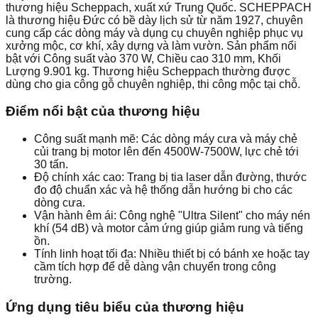
thương hiệu Scheppach, xuất xứ Trung Quốc. SCHEPPACH
là thương hiệu Đức có bề dày lịch sử từ năm 1927, chuyên
cung cấp các dòng máy và dụng cụ chuyên nghiệp phục vụ
xưởng mộc, cơ khí, xây dựng và làm vườn. Sản phẩm nổi
bật với Công suất vào 370 W, Chiều cao 310 mm, Khối
Lượng 9.901 kg. Thương hiệu Scheppach thường được
dùng cho gia công gỗ chuyên nghiệp, thi công mộc tại chỗ.
Điểm nổi bật của thương hiệu
Công suất mạnh mẽ: Các dòng máy cưa và máy chẻ
củi trang bị motor lên đến 4500W-7500W, lực chẻ tới
30 tấn.
Độ chính xác cao: Trang bị tia laser dẫn đường, thước
đo độ chuẩn xác và hệ thống dẫn hướng bi cho các
dòng cưa.
Vận hành êm ái: Công nghệ "Ultra Silent" cho máy nén
khí (54 dB) và motor cảm ứng giúp giảm rung và tiếng
ồn.
Tính linh hoạt tối đa: Nhiều thiết bị có bánh xe hoặc tay
cầm tích hợp để dễ dàng vận chuyển trong công
trường.
Ứng dụng tiêu biểu của thương hiệu