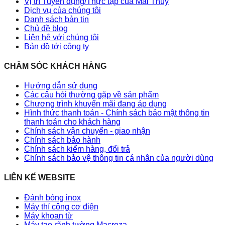
Vị trí Tuyển dụng/Thực tập của Mai Thủy
Dịch vụ của chúng tôi
Danh sách bản tin
Chủ đề blog
Liên hệ với chúng tôi
Bản đồ tới công ty
CHĂM SÓC KHÁCH HÀNG
Hướng dẫn sử dụng
Các câu hỏi thường gặp về sản phẩm
Chương trình khuyến mãi đang áp dụng
Hình thức thanh toán - Chính sách bảo mật thông tin
thanh toán cho khách hàng
Chính sách vận chuyển - giao nhận
Chính sách bảo hành
Chính sách kiểm hàng, đổi trả
Chính sách bảo vệ thông tin cá nhân của người dùng
LIÊN KẾ WEBSITE
Đánh bóng inox
Máy thí công cơ điện
Máy khoan từ
Máy tạo rãnh tường Macroza