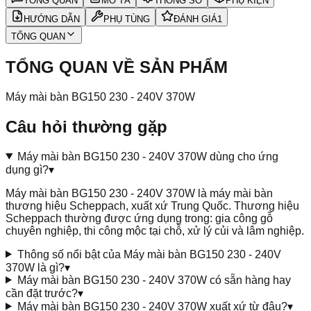
TỔNG QUAN
MÔ TẢ
THÔNG SỐ
PHỤ KIỆN
HƯỚNG DẪN
PHỤ TÙNG
ĐÁNH GIÁ
1
TỔNG QUAN
TỔNG QUAN VỀ SẢN PHẨM
Máy mài bàn BG150 230 - 240V 370W
Câu hỏi thường gặp
Máy mài bàn BG150 230 - 240V 370W dùng cho ứng
dụng gì?
▾
Máy mài bàn BG150 230 - 240V 370W là máy mài bàn
thương hiệu Scheppach, xuất xứ Trung Quốc. Thương hiệu
Scheppach thường được ứng dụng trong: gia công gỗ
chuyên nghiệp, thi công mộc tại chỗ, xử lý củi và lâm nghiệp.
Thông số nổi bật của Máy mài bàn BG150 230 - 240V
370W là gì?
▾
Máy mài bàn BG150 230 - 240V 370W có sẵn hàng hay
cần đặt trước?
▾
Máy mài bàn BG150 230 - 240V 370W xuất xứ từ đâu?
▾