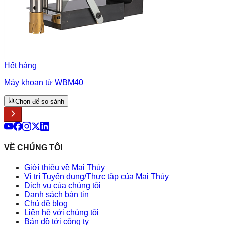
Hết hàng
Máy khoan từ WBM40
Chọn để so sánh
VỀ CHÚNG TÔI
Giới thiệu về Mai Thủy
Vị trí Tuyển dụng/Thực tập của Mai Thủy
Dịch vụ của chúng tôi
Danh sách bản tin
Chủ đề blog
Liên hệ với chúng tôi
Bản đồ tới công ty