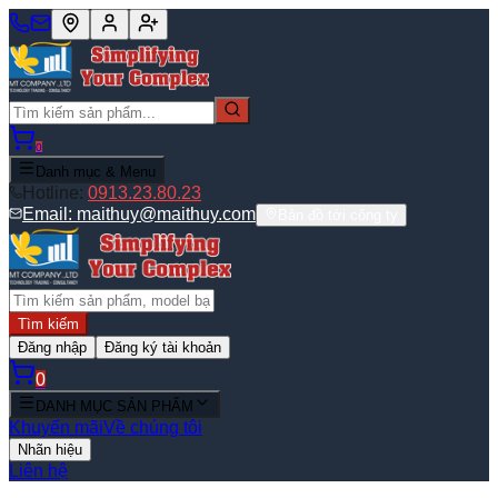
0
Danh mục & Menu
Hotline:
0913.23.80.23
Email:
maithuy@maithuy.com
Bản đồ tới công ty
Tìm kiếm
Đăng nhập
Đăng ký tài khoản
0
DANH MỤC SẢN PHẨM
Khuyến mãi
Về chúng tôi
Nhãn hiệu
Liên hệ