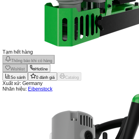
Tạm hết hàng
Thông báo khi có hàng
Wishlist
Hotline
So sánh
0
đánh giá
Catalog
Xuất xứ:
Germany
Nhãn hiệu:
Eibenstock