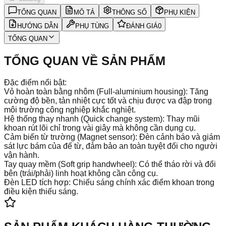
TỔNG QUAN
MÔ TẢ
THÔNG SỐ
PHỤ KIỆN
HƯỚNG DẪN
PHỤ TÙNG
ĐÁNH GIÁ
0
TỔNG QUAN
TỔNG QUAN VỀ SẢN PHẨM
Đặc điểm nổi bật:
Vỏ hoàn toàn bằng nhôm (Full-aluminium housing): Tăng
cường độ bền, tản nhiệt cực tốt và chịu được va đập trong
môi trường công nghiệp khắc nghiệt.
Hệ thống thay nhanh (Quick change system): Thay mũi
khoan rút lõi chỉ trong vài giây mà không cần dụng cụ.
Cảm biến từ trường (Magnet sensor): Đèn cảnh báo và giám
sát lực bám của đế từ, đảm bảo an toàn tuyệt đối cho người
vận hành.
Tay quay mềm (Soft grip handwheel): Có thể tháo rời và đổi
bên (trái/phải) linh hoạt không cần công cụ.
Đèn LED tích hợp: Chiếu sáng chính xác điểm khoan trong
điều kiện thiếu sáng.