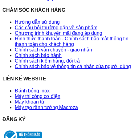
CHĂM SÓC KHÁCH HÀNG
Hướng dẫn sử dụng
Các câu hỏi thường gặp về sản phẩm
Chương trình khuyến mãi đang áp dụng
Hình thức thanh toán - Chính sách bảo mật thông tin
thanh toán cho khách hàng
Chính sách vận chuyển - giao nhận
Chính sách bảo hành
Chính sách kiểm hàng, đổi trả
Chính sách bảo vệ thông tin cá nhân của người dùng
LIÊN KẾ WEBSITE
Đánh bóng inox
Máy thí công cơ điện
Máy khoan từ
Máy tạo rãnh tường Macroza
ĐĂNG KÝ