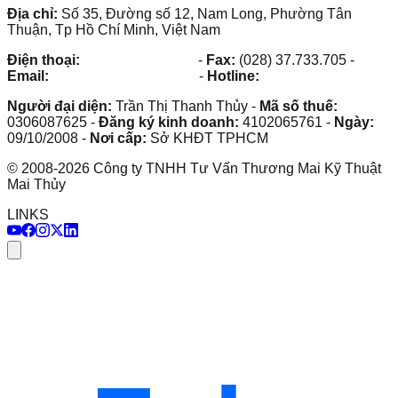
Địa chỉ:
Số 35, Đường số 12, Nam Long, Phường Tân
Thuận, Tp Hồ Chí Minh, Việt Nam
Điện thoại:
(028) 38.73.03.73
-
Fax:
(028) 37.733.705
-
Email:
maithuy@maithuy.com
-
Hotline:
0913.23.80.23
Người đại diện:
Trần Thị Thanh Thủy
-
Mã số thuế:
0306087625
-
Đăng ký kinh doanh:
4102065761
-
Ngày:
09/10/2008
-
Nơi cấp:
Sở KHĐT TPHCM
©
2008
-
2026
Công ty TNHH Tư Vấn Thương Mai Kỹ Thuật
Mai Thủy
LINKS