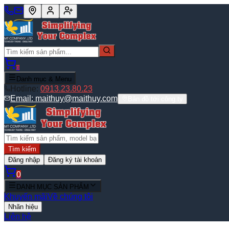
0
Danh mục & Menu
Hotline:
0913.23.80.23
Email:
maithuy@maithuy.com
Bản đồ tới công ty
Tìm kiếm
Đăng nhập
Đăng ký tài khoản
0
DANH MỤC SẢN PHẨM
Khuyến mãi
Về chúng tôi
Nhãn hiệu
Liên hệ