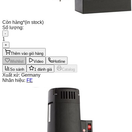
Còn hàng
*
(in stock)
Số lượng:
-
1
+
Thêm vào giỏ hàng
Wishlist
Video
Hotline
So sánh
1
đánh giá
Catalog
Xuất xứ:
Germany
Nhãn hiệu:
FE