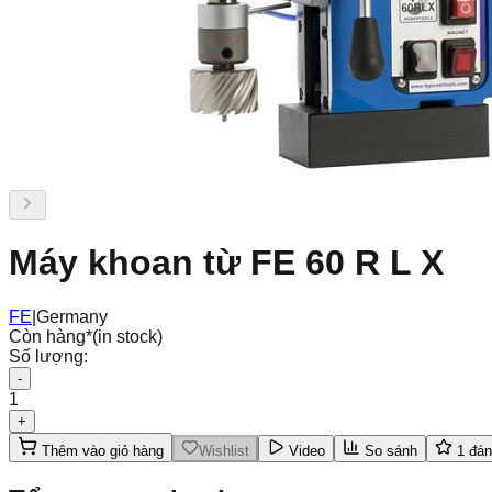
Máy khoan từ FE 60 R L X
FE
|
Germany
Còn hàng
*
(in stock)
Số lượng:
-
1
+
Thêm vào giỏ hàng
Wishlist
Video
So sánh
1
đán