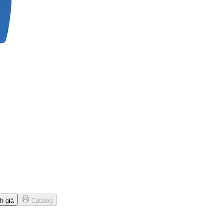
h giá
Catalog