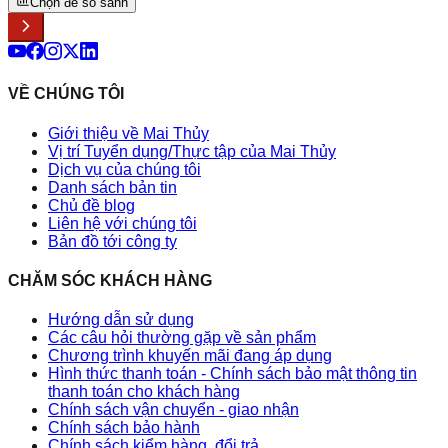
Chọn để so sánh
VỀ CHÚNG TÔI
Giới thiệu về Mai Thủy
Vị trí Tuyển dụng/Thực tập của Mai Thủy
Dịch vụ của chúng tôi
Danh sách bản tin
Chủ đề blog
Liên hệ với chúng tôi
Bản đồ tới công ty
CHĂM SÓC KHÁCH HÀNG
Hướng dẫn sử dụng
Các câu hỏi thường gặp về sản phẩm
Chương trình khuyến mãi đang áp dụng
Hình thức thanh toán - Chính sách bảo mật thông tin
thanh toán cho khách hàng
Chính sách vận chuyển - giao nhận
Chính sách bảo hành
Chính sách kiểm hàng, đổi trả