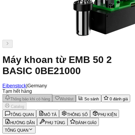
Máy khoan từ EMB 50 2
BASIC 0BE21000
Eibenstock
|
Germany
Tạm hết hàng
Thông báo khi có hàng
Wishlist
So sánh
0
đánh giá
Catalog
TỔNG QUAN
MÔ TẢ
THÔNG SỐ
PHỤ KIỆN
HƯỚNG DẪN
PHỤ TÙNG
ĐÁNH GIÁ
0
TỔNG QUAN