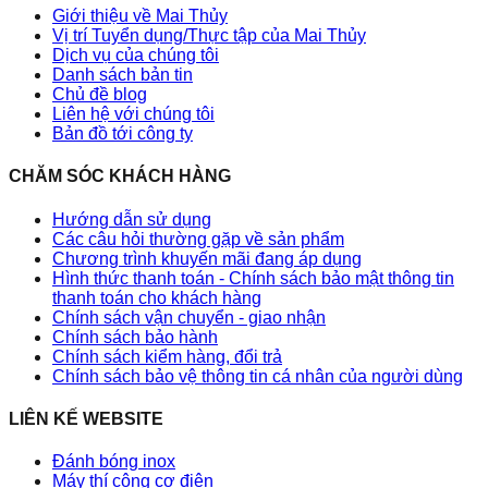
Giới thiệu về Mai Thủy
Vị trí Tuyển dụng/Thực tập của Mai Thủy
Dịch vụ của chúng tôi
Danh sách bản tin
Chủ đề blog
Liên hệ với chúng tôi
Bản đồ tới công ty
CHĂM SÓC KHÁCH HÀNG
Hướng dẫn sử dụng
Các câu hỏi thường gặp về sản phẩm
Chương trình khuyến mãi đang áp dụng
Hình thức thanh toán - Chính sách bảo mật thông tin
thanh toán cho khách hàng
Chính sách vận chuyển - giao nhận
Chính sách bảo hành
Chính sách kiểm hàng, đổi trả
Chính sách bảo vệ thông tin cá nhân của người dùng
LIÊN KẾ WEBSITE
Đánh bóng inox
Máy thí công cơ điện