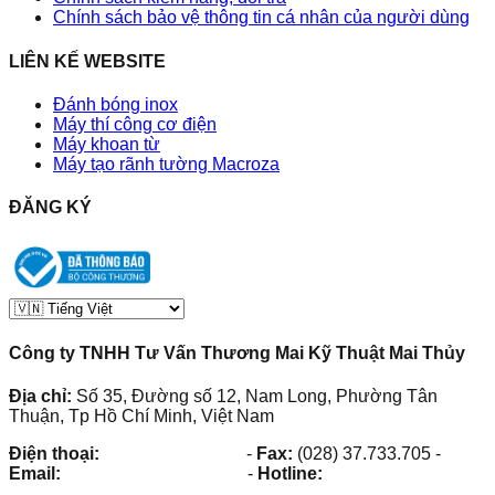
Chính sách bảo vệ thông tin cá nhân của người dùng
LIÊN KẾ WEBSITE
Đánh bóng inox
Máy thí công cơ điện
Máy khoan từ
Máy tạo rãnh tường Macroza
ĐĂNG KÝ
Công ty TNHH Tư Vấn Thương Mai Kỹ Thuật Mai Thủy
Địa chỉ:
Số 35, Đường số 12, Nam Long, Phường Tân
Thuận, Tp Hồ Chí Minh, Việt Nam
Điện thoại:
(028) 38.73.03.73
-
Fax:
(028) 37.733.705
-
Email:
maithuy@maithuy.com
-
Hotline:
0913.23.80.23