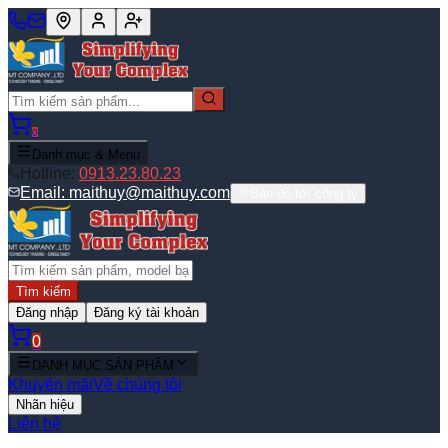
0
Danh mục & Menu
Hotline:
0913.23.80.23
Email:
maithuy@maithuy.com
Bản đồ tới công ty
Tìm kiếm
Đăng nhập
Đăng ký tài khoản
0
DANH MỤC SẢN PHẨM
Khuyến mãi
Về chúng tôi
Nhãn hiệu
Liên hệ