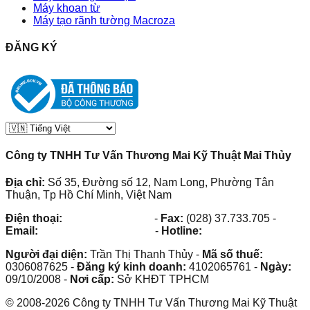
Máy khoan từ
Máy tạo rãnh tường Macroza
ĐĂNG KÝ
Công ty TNHH Tư Vấn Thương Mai Kỹ Thuật Mai Thủy
Địa chỉ:
Số 35, Đường số 12, Nam Long, Phường Tân
Thuận, Tp Hồ Chí Minh, Việt Nam
Điện thoại:
(028) 38.73.03.73
-
Fax:
(028) 37.733.705
-
Email:
maithuy@maithuy.com
-
Hotline:
0913.23.80.23
Người đại diện:
Trần Thị Thanh Thủy
-
Mã số thuế:
0306087625
-
Đăng ký kinh doanh:
4102065761
-
Ngày:
09/10/2008
-
Nơi cấp:
Sở KHĐT TPHCM
©
2008
-
2026
Công ty TNHH Tư Vấn Thương Mai Kỹ Thuật