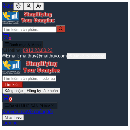
0
Danh mục & Menu
Hotline:
0913.23.80.23
Email:
maithuy@maithuy.com
Bản đồ tới công ty
Tìm kiếm
Đăng nhập
Đăng ký tài khoản
0
DANH MỤC SẢN PHẨM
Khuyến mãi
Về chúng tôi
Nhãn hiệu
Liên hệ