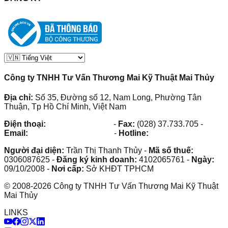
Công ty TNHH Tư Vấn Thương Mai Kỹ Thuật Mai Thủy
Địa chỉ:
Số 35, Đường số 12, Nam Long, Phường Tân
Thuận, Tp Hồ Chí Minh, Việt Nam
Điện thoại:
(028) 38.73.03.73
-
Fax:
(028) 37.733.705
-
Email:
maithuy@maithuy.com
-
Hotline:
0913.23.80.23
Người đại diện:
Trần Thị Thanh Thủy
-
Mã số thuế:
0306087625
-
Đăng ký kinh doanh:
4102065761
-
Ngày:
09/10/2008
-
Nơi cấp:
Sở KHĐT TPHCM
©
2008
-
2026
Công ty TNHH Tư Vấn Thương Mai Kỹ Thuật
Mai Thủy
LINKS