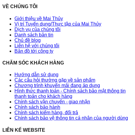
VỀ CHÚNG TÔI
Giới thiệu về Mai Thủy
Vị trí Tuyển dụng/Thực tập của Mai Thủy
Dịch vụ của chúng tôi
Danh sách bản tin
Chủ đề blog
Liên hệ với chúng tôi
Bản đồ tới công ty
CHĂM SÓC KHÁCH HÀNG
Hướng dẫn sử dụng
Các câu hỏi thường gặp về sản phẩm
Chương trình khuyến mãi đang áp dụng
Hình thức thanh toán - Chính sách bảo mật thông tin
thanh toán cho khách hàng
Chính sách vận chuyển - giao nhận
Chính sách bảo hành
Chính sách kiểm hàng, đổi trả
Chính sách bảo vệ thông tin cá nhân của người dùng
LIÊN KẾ WEBSITE