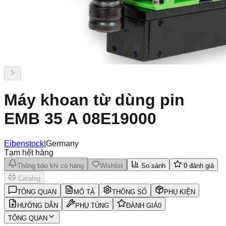
Máy khoan từ dùng pin
EMB 35 A 08E19000
Eibenstock
|
Germany
Tạm hết hàng
Thông báo khi có hàng
Wishlist
So sánh
0
đánh giá
Catalog
TỔNG QUAN
MÔ TẢ
THÔNG SỐ
PHỤ KIỆN
HƯỚNG DẪN
PHỤ TÙNG
ĐÁNH GIÁ
0
TỔNG QUAN