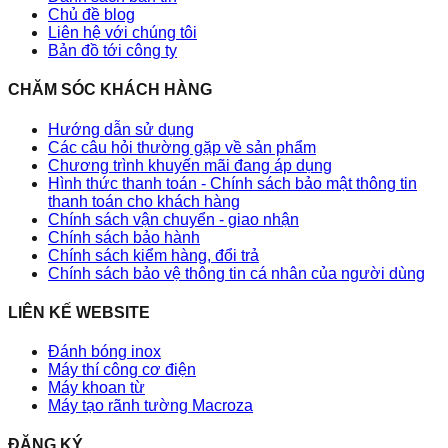
Chủ đề blog
Liên hệ với chúng tôi
Bản đồ tới công ty
CHĂM SÓC KHÁCH HÀNG
Hướng dẫn sử dụng
Các câu hỏi thường gặp về sản phẩm
Chương trình khuyến mãi đang áp dụng
Hình thức thanh toán - Chính sách bảo mật thông tin
thanh toán cho khách hàng
Chính sách vận chuyển - giao nhận
Chính sách bảo hành
Chính sách kiểm hàng, đổi trả
Chính sách bảo vệ thông tin cá nhân của người dùng
LIÊN KẾ WEBSITE
Đánh bóng inox
Máy thí công cơ điện
Máy khoan từ
Máy tạo rãnh tường Macroza
ĐĂNG KÝ