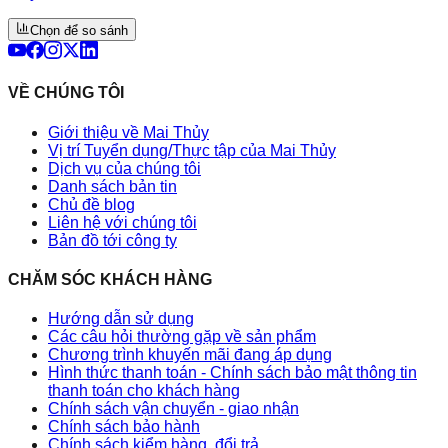
Chọn để so sánh
VỀ CHÚNG TÔI
Giới thiệu về Mai Thủy
Vị trí Tuyển dụng/Thực tập của Mai Thủy
Dịch vụ của chúng tôi
Danh sách bản tin
Chủ đề blog
Liên hệ với chúng tôi
Bản đồ tới công ty
CHĂM SÓC KHÁCH HÀNG
Hướng dẫn sử dụng
Các câu hỏi thường gặp về sản phẩm
Chương trình khuyến mãi đang áp dụng
Hình thức thanh toán - Chính sách bảo mật thông tin
thanh toán cho khách hàng
Chính sách vận chuyển - giao nhận
Chính sách bảo hành
Chính sách kiểm hàng, đổi trả