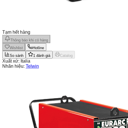
Tạm hết hàng
Thông báo khi có hàng
Wishlist
Hotline
So sánh
1
đánh giá
Catalog
Xuất xứ:
Italia
Nhãn hiệu:
Telwin