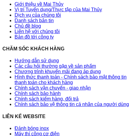
Giới thiệu về Mai Thủy
Vị trí Tuyển dụng/Thực tập của Mai Thủy
Dịch vụ của chúng tôi
Danh sách bản tin
Chủ đề blog
Liên hệ với chúng tôi
Bản đồ tới công ty
CHĂM SÓC KHÁCH HÀNG
Hướng dẫn sử dụng
Các câu hỏi thường gặp về sản phẩm
Chương trình khuyến mãi đang áp dụng
Hình thức thanh toán - Chính sách bảo mật thông tin
thanh toán cho khách hàng
Chính sách vận chuyển - giao nhận
Chính sách bảo hành
Chính sách kiểm hàng, đổi trả
Chính sách bảo vệ thông tin cá nhân của người dùng
LIÊN KẾ WEBSITE
Đánh bóng inox
Máy thí công cơ điện