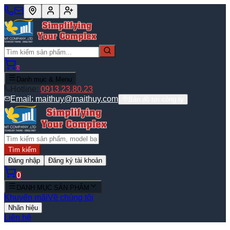
0
Danh mục & Menu
Hotline:
0913.23.80.23
Email:
maithuy@maithuy.com
Bản đồ tới công ty
Tìm kiếm
Đăng nhập
Đăng ký tài khoản
0
DANH MỤC SẢN PHẨM
Khuyến mãi
Về chúng tôi
Nhãn hiệu
Liên hệ