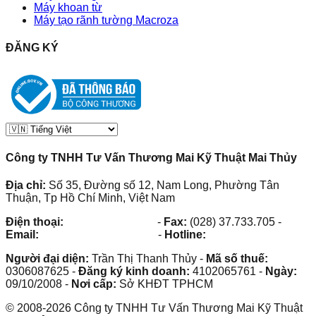
Máy khoan từ
Máy tạo rãnh tường Macroza
ĐĂNG KÝ
Công ty TNHH Tư Vấn Thương Mai Kỹ Thuật Mai Thủy
Địa chỉ:
Số 35, Đường số 12, Nam Long, Phường Tân
Thuận, Tp Hồ Chí Minh, Việt Nam
Điện thoại:
(028) 38.73.03.73
-
Fax:
(028) 37.733.705
-
Email:
maithuy@maithuy.com
-
Hotline:
0913.23.80.23
Người đại diện:
Trần Thị Thanh Thủy
-
Mã số thuế:
0306087625
-
Đăng ký kinh doanh:
4102065761
-
Ngày:
09/10/2008
-
Nơi cấp:
Sở KHĐT TPHCM
©
2008
-
2026
Công ty TNHH Tư Vấn Thương Mai Kỹ Thuật