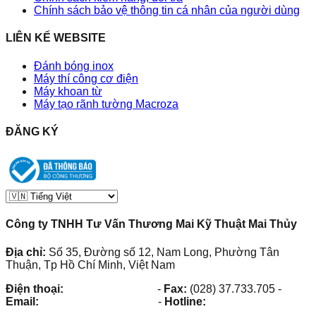
Chính sách bảo vệ thông tin cá nhân của người dùng
LIÊN KẾ WEBSITE
Đánh bóng inox
Máy thí công cơ điện
Máy khoan từ
Máy tạo rãnh tường Macroza
ĐĂNG KÝ
Công ty TNHH Tư Vấn Thương Mai Kỹ Thuật Mai Thủy
Địa chỉ:
Số 35, Đường số 12, Nam Long, Phường Tân
Thuận, Tp Hồ Chí Minh, Việt Nam
Điện thoại:
(028) 38.73.03.73
-
Fax:
(028) 37.733.705
-
Email:
maithuy@maithuy.com
-
Hotline:
0913.23.80.23