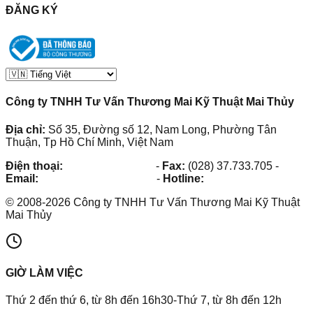
ĐĂNG KÝ
Công ty TNHH Tư Vấn Thương Mai Kỹ Thuật Mai Thủy
Địa chỉ:
Số 35, Đường số 12, Nam Long, Phường Tân
Thuận, Tp Hồ Chí Minh, Việt Nam
Điện thoại:
(028) 38.73.03.73
-
Fax:
(028) 37.733.705
-
Email:
maithuy@maithuy.com
-
Hotline:
0913.23.80.23
©
2008
-
2026
Công ty TNHH Tư Vấn Thương Mai Kỹ Thuật
Mai Thủy
GIỜ LÀM VIỆC
Thứ 2 đến thứ 6, từ 8h đến 16h30-Thứ 7, từ 8h đến 12h