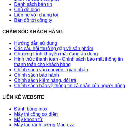
Danh sách bản tin
Chủ đề blog
Liên hệ với chúng tôi
Bản đồ tới công ty
CHĂM SÓC KHÁCH HÀNG
Hướng dẫn sử dụng
Các câu hỏi thường gặp về sản phẩm
Chương trình khuyến mãi đang áp dụng
Hình thức thanh toán - Chính sách bảo mật thông tin
thanh toán cho khách hàng
Chính sách vận chuyển - giao nhận
Chính sách bảo hành
Chính sách kiểm hàng, đổi trả
Chính sách bảo vệ thông tin cá nhân của người dùng
LIÊN KẾ WEBSITE
Đánh bóng inox
Máy thí công cơ điện
Máy khoan từ
Máy tạo rãnh tường Macroza