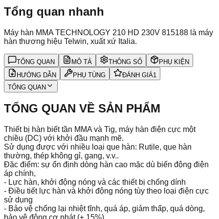
Tổng quan nhanh
Máy hàn MMA TECHNOLOGY 210 HD 230V 815188 là máy
hàn thương hiệu Telwin, xuất xứ Italia.
TỔNG QUAN
MÔ TẢ
THÔNG SỐ
PHỤ KIỆN
HƯỚNG DẪN
PHỤ TÙNG
ĐÁNH GIÁ
1
TỔNG QUAN
TỔNG QUAN VỀ SẢN PHẨM
Thiết bị hàn biết tần MMA và Tig, máy hàn điện cực một
chiều (DC) với khởi đầu mạnh mẽ.
Sử dụng được với nhiều loại que hàn: Rutile, que hàn
thường, thép không gỉ, gang, v.v..
Đặc điểm: sự ổn định dòng hàn cao mặc dù biến động điện
áp chính,
-
Lực hàn, khởi động nóng và các thiết bị chống dính
- Điều tiết lực hàn và khởi động nóng tùy theo loại điện cực
sử dụng
- Bảo vệ chống lại nhiệt tĩnh, quá áp, giảm thấp, quá dòng,
bảo vệ động cơ phát (± 15%)