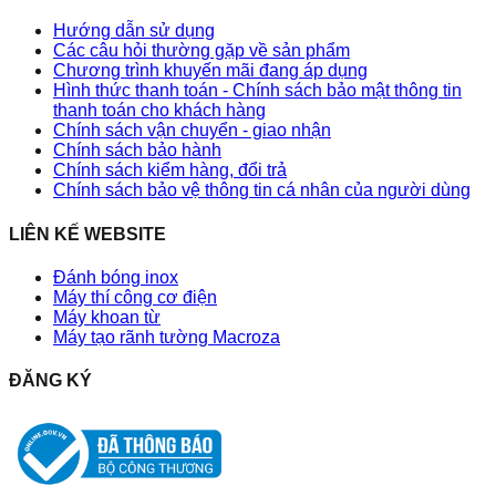
Hướng dẫn sử dụng
Các câu hỏi thường gặp về sản phẩm
Chương trình khuyến mãi đang áp dụng
Hình thức thanh toán - Chính sách bảo mật thông tin
thanh toán cho khách hàng
Chính sách vận chuyển - giao nhận
Chính sách bảo hành
Chính sách kiểm hàng, đổi trả
Chính sách bảo vệ thông tin cá nhân của người dùng
LIÊN KẾ WEBSITE
Đánh bóng inox
Máy thí công cơ điện
Máy khoan từ
Máy tạo rãnh tường Macroza
ĐĂNG KÝ