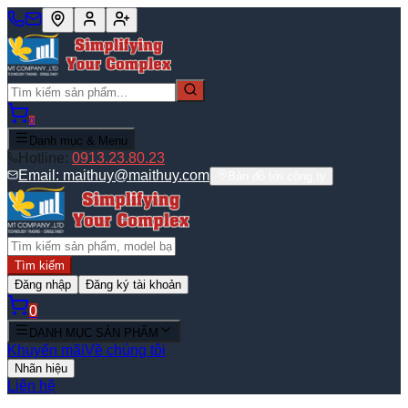
0
Danh mục & Menu
Hotline:
0913.23.80.23
Email:
maithuy@maithuy.com
Bản đồ tới công ty
Tìm kiếm
Đăng nhập
Đăng ký tài khoản
0
DANH MỤC SẢN PHẨM
Khuyến mãi
Về chúng tôi
Nhãn hiệu
Liên hệ