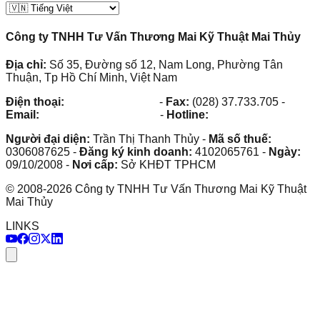
Công ty TNHH Tư Vấn Thương Mai Kỹ Thuật Mai Thủy
Địa chỉ:
Số 35, Đường số 12, Nam Long, Phường Tân
Thuận, Tp Hồ Chí Minh, Việt Nam
Điện thoại:
(028) 38.73.03.73
-
Fax:
(028) 37.733.705
-
Email:
maithuy@maithuy.com
-
Hotline:
0913.23.80.23
Người đại diện:
Trần Thị Thanh Thủy
-
Mã số thuế:
0306087625
-
Đăng ký kinh doanh:
4102065761
-
Ngày:
09/10/2008
-
Nơi cấp:
Sở KHĐT TPHCM
©
2008
-
2026
Công ty TNHH Tư Vấn Thương Mai Kỹ Thuật
Mai Thủy
LINKS