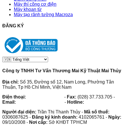
Máy thí công cơ điện
Máy khoan từ
Máy tạo rãnh tường Macroza
ĐĂNG KÝ
Công ty TNHH Tư Vấn Thương Mai Kỹ Thuật Mai Thủy
Địa chỉ:
Số 35, Đường số 12, Nam Long, Phường Tân
Thuận, Tp Hồ Chí Minh, Việt Nam
Điện thoại:
(028) 38.73.03.73
-
Fax:
(028) 37.733.705
-
Email:
maithuy@maithuy.com
-
Hotline:
0913.23.80.23
Người đại diện:
Trần Thị Thanh Thủy
-
Mã số thuế:
0306087625
-
Đăng ký kinh doanh:
4102065761
-
Ngày:
09/10/2008
-
Nơi cấp:
Sở KHĐT TPHCM