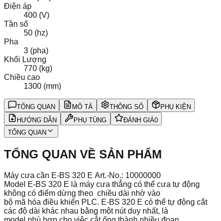
Điện áp
400 (V)
Tần số
50 (hz)
Pha
3 (pha)
Khối Lượng
770 (kg)
Chiều cao
1300 (mm)
TỔNG QUAN
MÔ TẢ
THÔNG SỐ
PHỤ KIỆN
HƯỚNG DẪN
PHỤ TÙNG
ĐÁNH GIÁ
0
TỔNG QUAN
TỔNG QUAN VỀ SẢN PHẨM
Máy cưa cần E-BS 320 E Art.-No.: 10000000
Model E-BS 320 E là máy cưa thẳng có thể cưa tự động
không có điểm dừng theo chiều dài nhờ vào
bộ mã hóa điều khiển PLC. E-BS 320 E có thể tự động cắt
các độ dài khác nhau bằng một nút duy nhất, là
model phù hợp cho việc cắt ống thành nhiều đoạn.