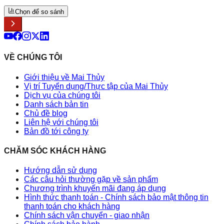
Chọn để so sánh
VỀ CHÚNG TÔI
Giới thiệu về Mai Thủy
Vị trí Tuyển dụng/Thực tập của Mai Thủy
Dịch vụ của chúng tôi
Danh sách bản tin
Chủ đề blog
Liên hệ với chúng tôi
Bản đồ tới công ty
CHĂM SÓC KHÁCH HÀNG
Hướng dẫn sử dụng
Các câu hỏi thường gặp về sản phẩm
Chương trình khuyến mãi đang áp dụng
Hình thức thanh toán - Chính sách bảo mật thông tin
thanh toán cho khách hàng
Chính sách vận chuyển - giao nhận