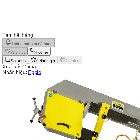
Tạm hết hàng
Thông báo khi có hàng
Wishlist
Hotline
So sánh
0
đánh giá
Catalog
Xuất xứ:
China
Nhãn hiệu:
Epple