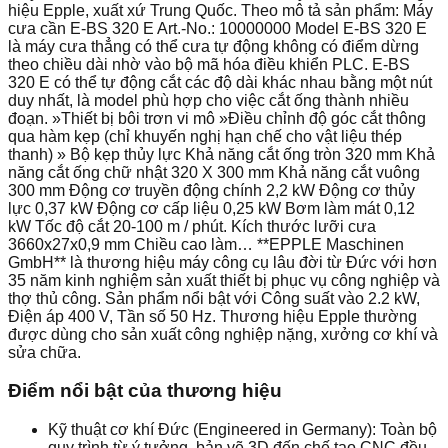
hiệu Epple, xuất xứ Trung Quốc. Theo mô tả sản phẩm: Máy
cưa cần E-BS 320 E Art.-No.: 10000000 Model E-BS 320 E
là máy cưa thẳng có thể cưa tự động không có điểm dừng
theo chiều dài nhờ vào bộ mã hóa điều khiển PLC. E-BS
320 E có thể tự động cắt các độ dài khác nhau bằng một nút
duy nhất, là model phù hợp cho việc cắt ống thành nhiều
đoạn. »Thiết bị bôi trơn vi mô »Điều chỉnh độ góc cắt thông
qua hàm kẹp (chỉ khuyến nghị hạn chế cho vật liệu thép
thanh) » Bộ kẹp thủy lực Khả năng cắt ống tròn 320 mm Khả
năng cắt ống chữ nhật 320 X 300 mm Khả năng cắt vuông
300 mm Động cơ truyền động chính 2,2 kW Động cơ thủy
lực 0,37 kW Động cơ cấp liệu 0,25 kW Bơm làm mát 0,12
kW Tốc độ cắt 20-100 m / phút. Kích thước lưỡi cưa
3660x27x0,9 mm Chiều cao làm… **EPPLE Maschinen
GmbH** là thương hiệu máy công cụ lâu đời từ Đức với hơn
35 năm kinh nghiệm sản xuất thiết bị phục vụ công nghiệp và
thợ thủ công. Sản phẩm nổi bật với Công suất vào 2.2 kW,
Điện áp 400 V, Tần số 50 Hz. Thương hiệu Epple thường
được dùng cho sản xuất công nghiệp nặng, xưởng cơ khí và
sửa chữa.
Điểm nổi bật của thương hiệu
Kỹ thuật cơ khí Đức (Engineered in Germany): Toàn bộ
quy trình từ ý tưởng, bản vẽ 3D đến chế tạo CNC đều