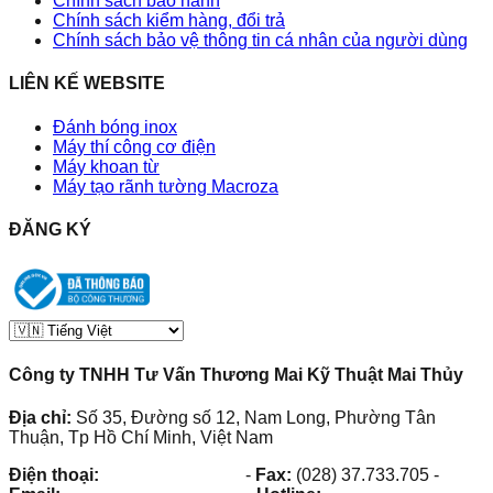
Chính sách bảo hành
Chính sách kiểm hàng, đổi trả
Chính sách bảo vệ thông tin cá nhân của người dùng
LIÊN KẾ WEBSITE
Đánh bóng inox
Máy thí công cơ điện
Máy khoan từ
Máy tạo rãnh tường Macroza
ĐĂNG KÝ
Công ty TNHH Tư Vấn Thương Mai Kỹ Thuật Mai Thủy
Địa chỉ:
Số 35, Đường số 12, Nam Long, Phường Tân
Thuận, Tp Hồ Chí Minh, Việt Nam
Điện thoại:
(028) 38.73.03.73
-
Fax:
(028) 37.733.705
-