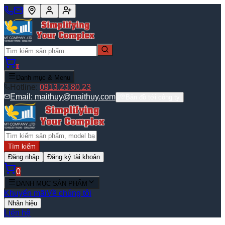
0
Danh mục & Menu
Hotline:
0913.23.80.23
Email:
maithuy@maithuy.com
Bản đồ tới công ty
Tìm kiếm
Đăng nhập
Đăng ký tài khoản
0
DANH MỤC SẢN PHẨM
Khuyến mãi
Về chúng tôi
Nhãn hiệu
Liên hệ