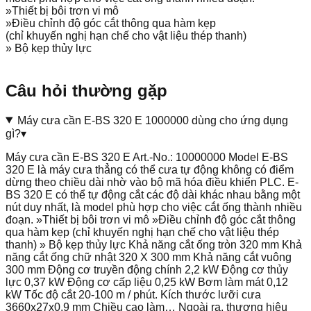
»Thiết bị bôi trơn vi mô
»Điều chỉnh độ góc cắt thông qua hàm kẹp
(chỉ khuyến nghị hạn chế cho vật liệu thép thanh)
» Bộ kẹp thủy lực
Câu hỏi thường gặp
Máy cưa cần E-BS 320 E 1000000 dùng cho ứng dụng
gì?
▾
Máy cưa cần E-BS 320 E Art.-No.: 10000000 Model E-BS
320 E là máy cưa thẳng có thể cưa tự động không có điểm
dừng theo chiều dài nhờ vào bộ mã hóa điều khiển PLC. E-
BS 320 E có thể tự động cắt các độ dài khác nhau bằng một
nút duy nhất, là model phù hợp cho việc cắt ống thành nhiều
đoạn. »Thiết bị bôi trơn vi mô »Điều chỉnh độ góc cắt thông
qua hàm kẹp (chỉ khuyến nghị hạn chế cho vật liệu thép
thanh) » Bộ kẹp thủy lực Khả năng cắt ống tròn 320 mm Khả
năng cắt ống chữ nhật 320 X 300 mm Khả năng cắt vuông
300 mm Động cơ truyền động chính 2,2 kW Động cơ thủy
lực 0,37 kW Động cơ cấp liệu 0,25 kW Bơm làm mát 0,12
kW Tốc độ cắt 20-100 m / phút. Kích thước lưỡi cưa
3660x27x0,9 mm Chiều cao làm… Ngoài ra, thương hiệu