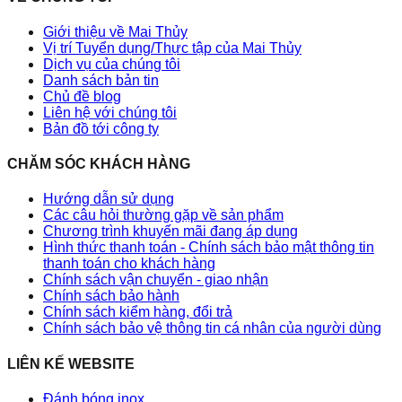
Giới thiệu về Mai Thủy
Vị trí Tuyển dụng/Thực tập của Mai Thủy
Dịch vụ của chúng tôi
Danh sách bản tin
Chủ đề blog
Liên hệ với chúng tôi
Bản đồ tới công ty
CHĂM SÓC KHÁCH HÀNG
Hướng dẫn sử dụng
Các câu hỏi thường gặp về sản phẩm
Chương trình khuyến mãi đang áp dụng
Hình thức thanh toán - Chính sách bảo mật thông tin
thanh toán cho khách hàng
Chính sách vận chuyển - giao nhận
Chính sách bảo hành
Chính sách kiểm hàng, đổi trả
Chính sách bảo vệ thông tin cá nhân của người dùng
LIÊN KẾ WEBSITE
Đánh bóng inox