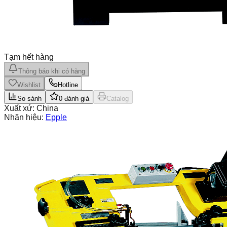
Tạm hết hàng
Thông báo khi có hàng
Wishlist
Hotline
So sánh
0
đánh giá
Catalog
Xuất xứ:
China
Nhãn hiệu:
Epple