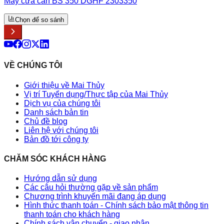
Máy cưa cần BS 350 DGHF 2303350
Chọn để so sánh
VỀ CHÚNG TÔI
Giới thiệu về Mai Thủy
Vị trí Tuyển dụng/Thực tập của Mai Thủy
Dịch vụ của chúng tôi
Danh sách bản tin
Chủ đề blog
Liên hệ với chúng tôi
Bản đồ tới công ty
CHĂM SÓC KHÁCH HÀNG
Hướng dẫn sử dụng
Các câu hỏi thường gặp về sản phẩm
Chương trình khuyến mãi đang áp dụng
Hình thức thanh toán - Chính sách bảo mật thông tin
thanh toán cho khách hàng
Chính sách vận chuyển - giao nhận