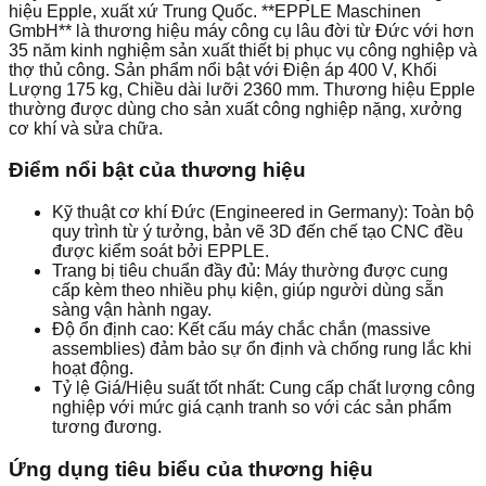
hiệu Epple, xuất xứ Trung Quốc. **EPPLE Maschinen
GmbH** là thương hiệu máy công cụ lâu đời từ Đức với hơn
35 năm kinh nghiệm sản xuất thiết bị phục vụ công nghiệp và
thợ thủ công. Sản phẩm nổi bật với Điện áp 400 V, Khối
Lượng 175 kg, Chiều dài lưỡi 2360 mm. Thương hiệu Epple
thường được dùng cho sản xuất công nghiệp nặng, xưởng
cơ khí và sửa chữa.
Điểm nổi bật của thương hiệu
Kỹ thuật cơ khí Đức (Engineered in Germany): Toàn bộ
quy trình từ ý tưởng, bản vẽ 3D đến chế tạo CNC đều
được kiểm soát bởi EPPLE.
Trang bị tiêu chuẩn đầy đủ: Máy thường được cung
cấp kèm theo nhiều phụ kiện, giúp người dùng sẵn
sàng vận hành ngay.
Độ ổn định cao: Kết cấu máy chắc chắn (massive
assemblies) đảm bảo sự ổn định và chống rung lắc khi
hoạt động.
Tỷ lệ Giá/Hiệu suất tốt nhất: Cung cấp chất lượng công
nghiệp với mức giá cạnh tranh so với các sản phẩm
tương đương.
Ứng dụng tiêu biểu của thương hiệu