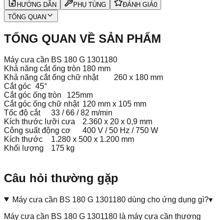
HƯỚNG DẪN
PHỤ TÙNG
ĐÁNH GIÁ
0
TỔNG QUAN
TỔNG QUAN VỀ SẢN PHẨM
Máy cưa cần BS 180 G 1301180
Khả năng cắt ống tròn
180 mm
Khả năng cắt ống chữ nhật
260 x 180 mm
Cắt góc
45°
Cắt góc ống tròn
125mm
Cắt góc ống chữ nhật
120 mm x 105 mm
Tốc độ cắt
33 / 66 / 82 m/min
Kích thước lưỡi cưa
2.360 x 20 x 0,9 mm
Công suất động cơ
400 V / 50 Hz / 750 W
Kích thước
1.280 x 500 x 1.200 mm
Khối lượng
175 kg
Câu hỏi thường gặp
Máy cưa cần BS 180 G 1301180 dùng cho ứng dụng gì?
▾
Máy cưa cần BS 180 G 1301180 là máy cưa cần thương