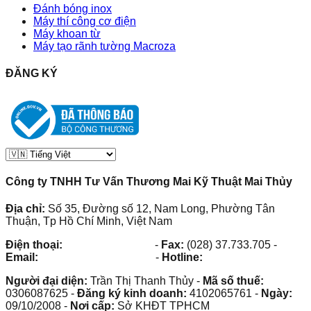
Đánh bóng inox
Máy thí công cơ điện
Máy khoan từ
Máy tạo rãnh tường Macroza
ĐĂNG KÝ
Công ty TNHH Tư Vấn Thương Mai Kỹ Thuật Mai Thủy
Địa chỉ:
Số 35, Đường số 12, Nam Long, Phường Tân
Thuận, Tp Hồ Chí Minh, Việt Nam
Điện thoại:
(028) 38.73.03.73
-
Fax:
(028) 37.733.705
-
Email:
maithuy@maithuy.com
-
Hotline:
0913.23.80.23
Người đại diện:
Trần Thị Thanh Thủy
-
Mã số thuế:
0306087625
-
Đăng ký kinh doanh:
4102065761
-
Ngày:
09/10/2008
-
Nơi cấp:
Sở KHĐT TPHCM