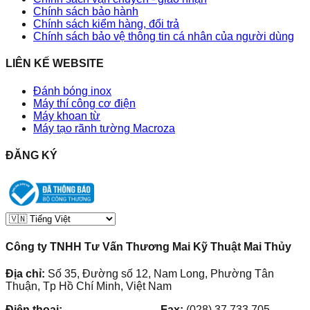
Chính sách bảo hành
Chính sách kiểm hàng, đổi trả
Chính sách bảo vệ thông tin cá nhân của người dùng
LIÊN KẾ WEBSITE
Đánh bóng inox
Máy thí công cơ điện
Máy khoan từ
Máy tạo rãnh tường Macroza
ĐĂNG KÝ
Công ty TNHH Tư Vấn Thương Mai Kỹ Thuật Mai Thủy
Địa chỉ:
Số 35, Đường số 12, Nam Long, Phường Tân
Thuận, Tp Hồ Chí Minh, Việt Nam
Điện thoại:
(028) 38.73.03.73
-
Fax:
(028) 37.733.705
-