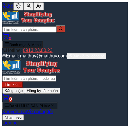
0
Danh mục & Menu
Hotline:
0913.23.80.23
Email:
maithuy@maithuy.com
Bản đồ tới công ty
Tìm kiếm
Đăng nhập
Đăng ký tài khoản
0
DANH MỤC SẢN PHẨM
Khuyến mãi
Về chúng tôi
Nhãn hiệu
Liên hệ