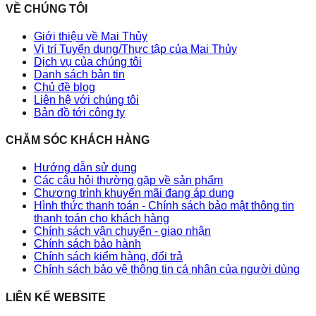
VỀ CHÚNG TÔI
Giới thiệu về Mai Thủy
Vị trí Tuyển dụng/Thực tập của Mai Thủy
Dịch vụ của chúng tôi
Danh sách bản tin
Chủ đề blog
Liên hệ với chúng tôi
Bản đồ tới công ty
CHĂM SÓC KHÁCH HÀNG
Hướng dẫn sử dụng
Các câu hỏi thường gặp về sản phẩm
Chương trình khuyến mãi đang áp dụng
Hình thức thanh toán - Chính sách bảo mật thông tin
thanh toán cho khách hàng
Chính sách vận chuyển - giao nhận
Chính sách bảo hành
Chính sách kiểm hàng, đổi trả
Chính sách bảo vệ thông tin cá nhân của người dùng
LIÊN KẾ WEBSITE