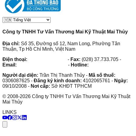
Công ty TNHH Tư Vấn Thương Mai Kỹ Thuật Mai Thủy
Địa chỉ:
Số 35, Đường số 12, Nam Long, Phường Tân
Thuận, Tp Hồ Chí Minh, Việt Nam
Điện thoại:
(028) 38.73.03.73
-
Fax:
(028) 37.733.705
-
Email:
maithuy@maithuy.com
-
Hotline:
0913.23.80.23
Người đại diện:
Trần Thị Thanh Thủy
-
Mã số thuế:
0306087625
-
Đăng ký kinh doanh:
4102065761
-
Ngày:
09/10/2008
-
Nơi cấp:
Sở KHĐT TPHCM
©
2008
-
2026
Công ty TNHH Tư Vấn Thương Mai Kỹ Thuật
Mai Thủy
LINKS