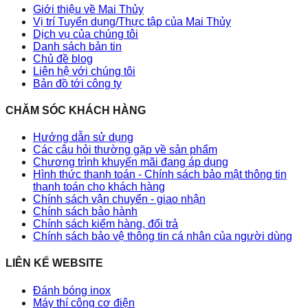
Giới thiệu về Mai Thủy
Vị trí Tuyển dụng/Thực tập của Mai Thủy
Dịch vụ của chúng tôi
Danh sách bản tin
Chủ đề blog
Liên hệ với chúng tôi
Bản đồ tới công ty
CHĂM SÓC KHÁCH HÀNG
Hướng dẫn sử dụng
Các câu hỏi thường gặp về sản phẩm
Chương trình khuyến mãi đang áp dụng
Hình thức thanh toán - Chính sách bảo mật thông tin
thanh toán cho khách hàng
Chính sách vận chuyển - giao nhận
Chính sách bảo hành
Chính sách kiểm hàng, đổi trả
Chính sách bảo vệ thông tin cá nhân của người dùng
LIÊN KẾ WEBSITE
Đánh bóng inox
Máy thí công cơ điện