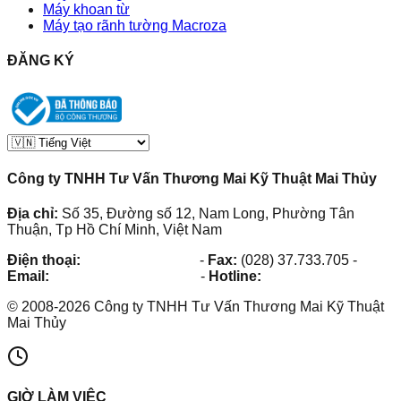
Máy khoan từ
Máy tạo rãnh tường Macroza
ĐĂNG KÝ
Công ty TNHH Tư Vấn Thương Mai Kỹ Thuật Mai Thủy
Địa chỉ:
Số 35, Đường số 12, Nam Long, Phường Tân
Thuận, Tp Hồ Chí Minh, Việt Nam
Điện thoại:
(028) 38.73.03.73
-
Fax:
(028) 37.733.705
-
Email:
maithuy@maithuy.com
-
Hotline:
0913.23.80.23
©
2008
-
2026
Công ty TNHH Tư Vấn Thương Mai Kỹ Thuật
Mai Thủy
GIỜ LÀM VIỆC