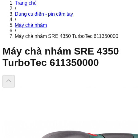
Trang chủ
/
Dụng cụ điện - pin cầm tay
/
Máy chà nhám
/
Máy chà nhám SRE 4350 TurboTec 611350000
Máy chà nhám SRE 4350
TurboTec 611350000