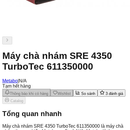
Máy chà nhám SRE 4350
TurboTec 611350000
Metabo
|
N/A
Tạm hết hàng
Thông báo khi có hàng
Wishlist
So sánh
3
đánh giá
Catalog
Tổng quan nhanh
Máy chà nhám SRE 4350 TurboTec 611350000 là máy chà