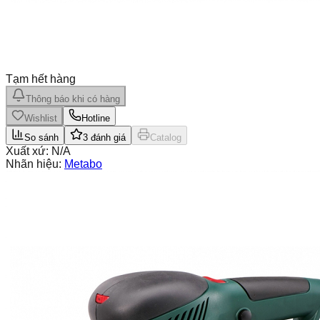
Tạm hết hàng
Thông báo khi có hàng
Wishlist
Hotline
So sánh
3
đánh giá
Catalog
Xuất xứ:
N/A
Nhãn hiệu:
Metabo