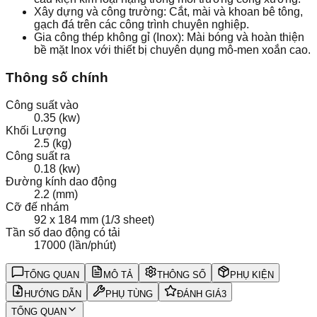
Xây dựng và công trường: Cắt, mài và khoan bê tông,
gạch đá trên các công trình chuyên nghiệp.
Gia công thép không gỉ (Inox): Mài bóng và hoàn thiện
bề mặt Inox với thiết bị chuyên dụng mô-men xoắn cao.
Thông số chính
Công suất vào
0.35 (kw)
Khối Lượng
2.5 (kg)
Công suất ra
0.18 (kw)
Đường kính dao động
2.2 (mm)
Cỡ đế nhám
92 x 184 mm (1/3 sheet)
Tần số dao động có tải
17000 (lần/phút)
TỔNG QUAN
MÔ TẢ
THÔNG SỐ
PHỤ KIỆN
HƯỚNG DẪN
PHỤ TÙNG
ĐÁNH GIÁ
3
TỔNG QUAN