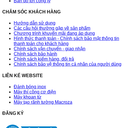
Bản đồ tới công ty
CHĂM SÓC KHÁCH HÀNG
Hướng dẫn sử dụng
Các câu hỏi thường gặp về sản phẩm
Chương trình khuyến mãi đang áp dụng
Hình thức thanh toán - Chính sách bảo mật thông tin
thanh toán cho khách hàng
Chính sách vận chuyển - giao nhận
Chính sách bảo hành
Chính sách kiểm hàng, đổi trả
Chính sách bảo vệ thông tin cá nhân của người dùng
LIÊN KẾ WEBSITE
Đánh bóng inox
Máy thí công cơ điện
Máy khoan từ
Máy tạo rãnh tường Macroza
ĐĂNG KÝ