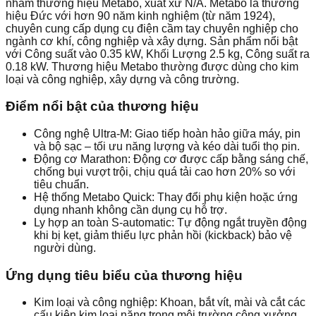
nhám thương hiệu Metabo, xuất xứ N/A. Metabo là thương
hiệu Đức với hơn 90 năm kinh nghiệm (từ năm 1924),
chuyên cung cấp dụng cụ điện cầm tay chuyên nghiệp cho
ngành cơ khí, công nghiệp và xây dựng. Sản phẩm nổi bật
với Công suất vào 0.35 kW, Khối Lượng 2.5 kg, Công suất ra
0.18 kW. Thương hiệu Metabo thường được dùng cho kim
loại và công nghiệp, xây dựng và công trường.
Điểm nổi bật của thương hiệu
Công nghệ Ultra-M: Giao tiếp hoàn hảo giữa máy, pin
và bộ sạc – tối ưu năng lượng và kéo dài tuổi thọ pin.
Động cơ Marathon: Động cơ được cấp bằng sáng chế,
chống bụi vượt trội, chịu quá tải cao hơn 20% so với
tiêu chuẩn.
Hệ thống Metabo Quick: Thay đổi phụ kiện hoặc ứng
dụng nhanh không cần dụng cụ hỗ trợ.
Ly hợp an toàn S-automatic: Tự động ngắt truyền động
khi bị kẹt, giảm thiểu lực phản hồi (kickback) bảo vệ
người dùng.
Ứng dụng tiêu biểu của thương hiệu
Kim loại và công nghiệp: Khoan, bắt vít, mài và cắt các
cấu kiện kim loại nặng trong môi trường công xưởng.