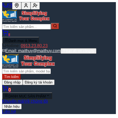
0
Danh mục & Menu
Hotline:
0913.23.80.23
Email:
maithuy@maithuy.com
Bản đồ tới công ty
Tìm kiếm
Đăng nhập
Đăng ký tài khoản
0
DANH MỤC SẢN PHẨM
Khuyến mãi
Về chúng tôi
Nhãn hiệu
Liên hệ