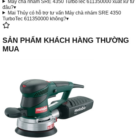
Máy chà nhám SRE 4350 TurboTec 611350000 xuất xứ từ
đâu?
▾
Mai Thủy có hỗ trợ tư vấn Máy chà nhám SRE 4350
TurboTec 611350000 không?
▾
SẢN PHẨM KHÁCH HÀNG THƯỜNG
MUA